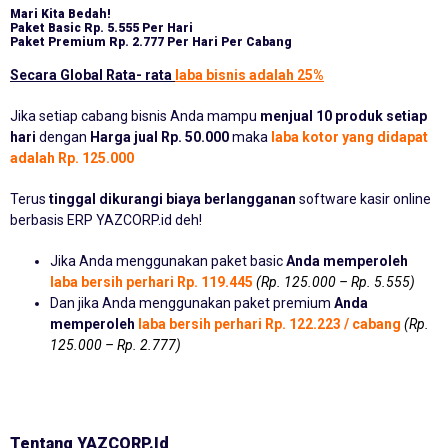
Mari Kita Bedah!
Paket Basic
Rp. 5.555 Per Hari
Paket Premium
Rp. 2.777 Per Hari Per Cabang
Secara Global Rata- rata
laba bisnis adalah 25%
Jika setiap cabang bisnis Anda mampu
menjual 10 produk setiap
hari
dengan
Harga jual Rp. 50.000
maka
laba kotor yang didapat
adalah Rp. 125.000
Terus
tinggal dikurangi biaya berlangganan
software kasir online
berbasis ERP YAZCORP.id deh!
Jika Anda menggunakan paket basic
Anda memperoleh
laba bersih perhari Rp. 119.445
(Rp. 125.000 – Rp. 5.555)
Dan jika Anda menggunakan paket premium
Anda
memperoleh
laba bersih perhari Rp. 122.223 / cabang
(Rp.
125.000 – Rp. 2.777)
Tentang YAZCORP.id