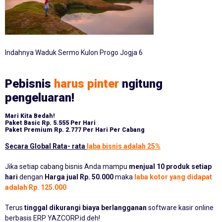
Indahnya Waduk Sermo Kulon Progo Jogja 6
Pebisnis
harus pinter
ngitung
pengeluaran!
Mari Kita Bedah!
Paket Basic
Rp. 5.555 Per Hari
Paket Premium
Rp. 2.777 Per Hari Per Cabang
Secara Global Rata- rata
laba bisnis adalah 25%
Jika setiap cabang bisnis Anda mampu
menjual 10 produk setiap
hari
dengan
Harga jual Rp. 50.000
maka
laba kotor yang didapat
adalah Rp. 125.000
Terus
tinggal dikurangi biaya berlangganan
software kasir online
berbasis ERP YAZCORP.id deh!