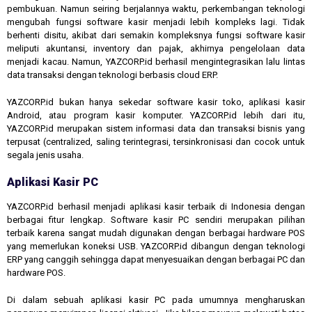
pembukuan. Namun seiring berjalannya waktu, perkembangan teknologi
mengubah fungsi software kasir menjadi lebih kompleks lagi. Tidak
berhenti disitu, akibat dari semakin kompleksnya fungsi software kasir
meliputi akuntansi, inventory dan pajak, akhirnya pengelolaan data
menjadi kacau. Namun, YAZCORP.id berhasil mengintegrasikan lalu lintas
data transaksi dengan teknologi berbasis cloud ERP.
YAZCORP.id bukan hanya sekedar software kasir toko, aplikasi kasir
Android, atau program kasir komputer. YAZCORP.id lebih dari itu,
YAZCORP.id merupakan sistem informasi data dan transaksi bisnis yang
terpusat (centralized, saling terintegrasi, tersinkronisasi dan cocok untuk
segala jenis usaha.
Aplikasi Kasir PC
YAZCORP.id berhasil menjadi aplikasi kasir terbaik di Indonesia dengan
berbagai fitur lengkap. Software kasir PC sendiri merupakan pilihan
terbaik karena sangat mudah digunakan dengan berbagai hardware POS
yang memerlukan koneksi USB. YAZCORP.id dibangun dengan teknologi
ERP yang canggih sehingga dapat menyesuaikan dengan berbagai PC dan
hardware POS.
Di dalam sebuah aplikasi kasir PC pada umumnya mengharuskan