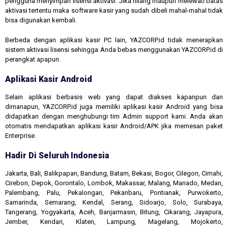
pengguna menyimpan lisensi aktivasi. Jika hilang maupun melewati batas
aktivasi tertentu maka software kasir yang sudah dibeli mahal-mahal tidak
bisa digunakan kembali.
Berbeda dengan aplikasi kasir PC lain, YAZCORP.id tidak menerapkan
sistem aktivasi lisensi sehingga Anda bebas menggunakan YAZCORP.id di
perangkat apapun.
Aplikasi Kasir Android
Selain aplikasi berbasis web yang dapat diakses kapanpun dan
dimanapun, YAZCORP.id juga memiliki aplikasi kasir Android yang bisa
didapatkan dengan menghubungi tim Admin support kami. Anda akan
otomatis mendapatkan aplikasi kasir Android/APK jika memesan paket
Enterprise.
Hadir Di Seluruh Indonesia
Jakarta, Bali, Balikpapan, Bandung, Batam, Bekasi, Bogor, Cilegon, Cimahi,
Cirebon, Depok, Gorontalo, Lombok, Makassar, Malang, Manado, Medan,
Palembang, Palu, Pekalongan, Pekanbaru, Pontianak, Purwokerto,
Samarinda, Semarang, Kendal, Serang, Sidoarjo, Solo, Surabaya,
Tangerang, Yogyakarta, Aceh, Banjarmasin, Bitung, Cikarang, Jayapura,
Jember, Kendari, Klaten, Lampung, Magelang, Mojokerto,