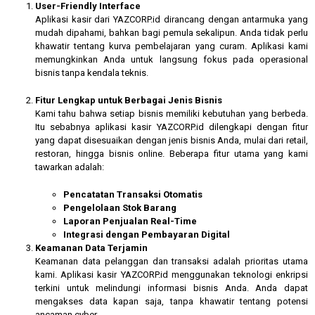
User-Friendly Interface
Aplikasi kasir dari YAZCORP.id dirancang dengan antarmuka yang
mudah dipahami, bahkan bagi pemula sekalipun. Anda tidak perlu
khawatir tentang kurva pembelajaran yang curam. Aplikasi kami
memungkinkan Anda untuk langsung fokus pada operasional
bisnis tanpa kendala teknis.
Fitur Lengkap untuk Berbagai Jenis Bisnis
Kami tahu bahwa setiap bisnis memiliki kebutuhan yang berbeda.
Itu sebabnya aplikasi kasir YAZCORP.id dilengkapi dengan fitur
yang dapat disesuaikan dengan jenis bisnis Anda, mulai dari retail,
restoran, hingga bisnis online. Beberapa fitur utama yang kami
tawarkan adalah:
Pencatatan Transaksi Otomatis
Pengelolaan Stok Barang
Laporan Penjualan Real-Time
Integrasi dengan Pembayaran Digital
Keamanan Data Terjamin
Keamanan data pelanggan dan transaksi adalah prioritas utama
kami. Aplikasi kasir YAZCORP.id menggunakan teknologi enkripsi
terkini untuk melindungi informasi bisnis Anda. Anda dapat
mengakses data kapan saja, tanpa khawatir tentang potensi
ancaman cyber.