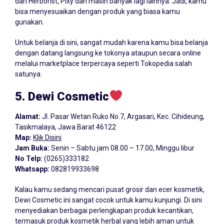
dari Herborist, Pixy dan masih banyak lagi lainnya. Jadi, kamu
bisa menyesuaikan dengan produk yang biasa kamu
gunakan.
Untuk belanja di sini, sangat mudah karena kamu bisa belanja
dengan datang langsung ke tokonya ataupun secara online
melalui marketplace terpercaya seperti Tokopedia salah
satunya.
5. Dewi Cosmetic
Alamat:
Jl. Pasar Wetan Ruko No.7, Argasari, Kec. Cihideung,
Tasikmalaya, Jawa Barat 46122
Map:
Klik Disini
Jam Buka:
Senin – Sabtu jam 08.00 – 17.00, Minggu libur
No Telp:
(0265)333182
Whatsapp:
082819933698
Kalau kamu sedang mencari pusat grosir dan ecer kosmetik,
Dewi Cosmetic ini sangat cocok untuk kamu kunjungi. Di sini
menyediakan berbagai perlengkapan produk kecantikan,
termasuk produk kosmetik herbal yang lebih aman untuk