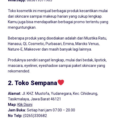
Whatsapp:
083819571965
Toko kosmetik ini menjual berbagai produk kecantikan mulai
dari skincare sampai makeup harian yang cukup lengkap.
Kamu juga bisa mendapatkan berbagai promo tertentu yang
menguntungkan.
Beberapa produk yang disediakan adalah dari Mustika Ratu,
Hanasui, QL Cosmetic, Purbasari, Emina, Marcks Venus,
Nature-E, Makeover dan masih banyak lagi lainnya.
Produknya sendiri sangat lengkap, mulai dari bedak, lipstick,
mascara, eyeliner, eyeshadow sampai paket skincare yang
rekomended.
2. Toko Sempana
Alamat:
Jl. KHZ. Mustofa, Yudanegara, Kec. Cihideung,
Tasikmalaya, Jawa Barat 46121
Map:
Klik Disini
Jam Buka:
Setiap hari jam 07.00 – 20.00
No Telp:
(0265)330682