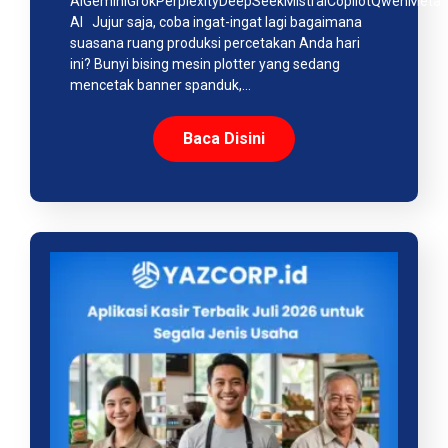
AIGeminiGrokPerplexityDeepSeekMistralCopilotQwenMeta
AI Jujur saja, coba ingat-ingat lagi bagaimana
suasana ruang produksi percetakan Anda hari
ini? Bunyi bising mesin plotter yang sedang
mencetak banner spanduk,…
Baca Disini