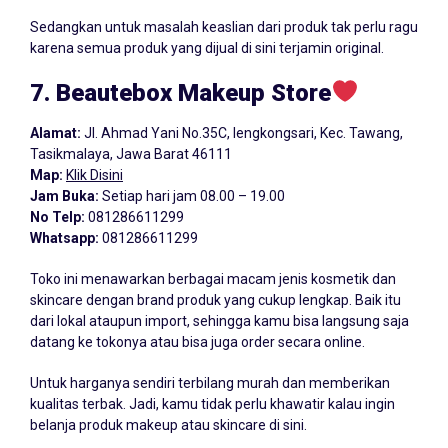
Sedangkan untuk masalah keaslian dari produk tak perlu ragu
karena semua produk yang dijual di sini terjamin original.
7. Beautebox Makeup Store
Alamat:
Jl. Ahmad Yani No.35C, lengkongsari, Kec. Tawang,
Tasikmalaya, Jawa Barat 46111
Map:
Klik Disini
Jam Buka:
Setiap hari jam 08.00 – 19.00
No Telp:
081286611299
Whatsapp:
081286611299
Toko ini menawarkan berbagai macam jenis kosmetik dan
skincare dengan brand produk yang cukup lengkap. Baik itu
dari lokal ataupun import, sehingga kamu bisa langsung saja
datang ke tokonya atau bisa juga order secara online.
Untuk harganya sendiri terbilang murah dan memberikan
kualitas terbak. Jadi, kamu tidak perlu khawatir kalau ingin
belanja produk makeup atau skincare di sini.