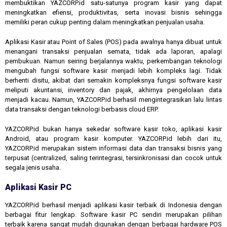
membuktikan YAZCORP.id satu-satunya program kasir yang dapat
meningkatkan efiensi, produktivitas, serta inovasi bisnis sehingga
memiliki peran cukup penting dalam meningkatkan penjualan usaha.
Aplikasi Kasir atau Point of Sales (POS) pada awalnya hanya dibuat untuk
menangani transaksi penjualan semata, tidak ada laporan, apalagi
pembukuan. Namun seiring berjalannya waktu, perkembangan teknologi
mengubah fungsi software kasir menjadi lebih kompleks lagi. Tidak
berhenti disitu, akibat dari semakin kompleksnya fungsi software kasir
meliputi akuntansi, inventory dan pajak, akhirnya pengelolaan data
menjadi kacau. Namun, YAZCORP.id berhasil mengintegrasikan lalu lintas
data transaksi dengan teknologi berbasis cloud ERP.
YAZCORP.id bukan hanya sekedar software kasir toko, aplikasi kasir
Android, atau program kasir komputer. YAZCORP.id lebih dari itu,
YAZCORP.id merupakan sistem informasi data dan transaksi bisnis yang
terpusat (centralized, saling terintegrasi, tersinkronisasi dan cocok untuk
segala jenis usaha.
Aplikasi Kasir PC
YAZCORP.id berhasil menjadi aplikasi kasir terbaik di Indonesia dengan
berbagai fitur lengkap. Software kasir PC sendiri merupakan pilihan
terbaik karena sangat mudah digunakan dengan berbagai hardware POS