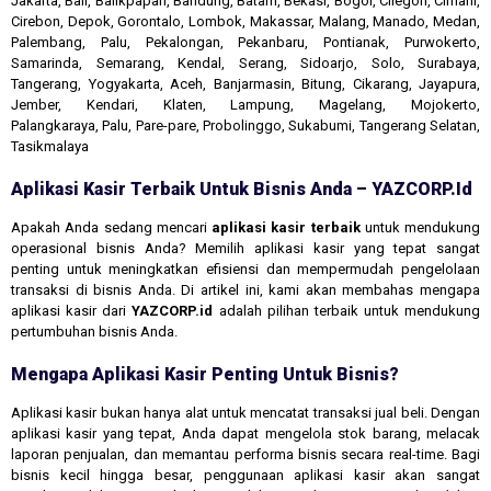
Jakarta, Bali, Balikpapan, Bandung, Batam, Bekasi, Bogor, Cilegon, Cimahi,
Cirebon, Depok, Gorontalo, Lombok, Makassar, Malang, Manado, Medan,
Palembang, Palu, Pekalongan, Pekanbaru, Pontianak, Purwokerto,
Samarinda, Semarang, Kendal, Serang, Sidoarjo, Solo, Surabaya,
Tangerang, Yogyakarta, Aceh, Banjarmasin, Bitung, Cikarang, Jayapura,
Jember, Kendari, Klaten, Lampung, Magelang, Mojokerto,
Palangkaraya, Palu, Pare-pare, Probolinggo, Sukabumi, Tangerang Selatan,
Tasikmalaya
Aplikasi Kasir Terbaik Untuk Bisnis Anda – YAZCORP.id
Apakah Anda sedang mencari
aplikasi kasir terbaik
untuk mendukung
operasional bisnis Anda? Memilih aplikasi kasir yang tepat sangat
penting untuk meningkatkan efisiensi dan mempermudah pengelolaan
transaksi di bisnis Anda. Di artikel ini, kami akan membahas mengapa
aplikasi kasir dari
YAZCORP.id
adalah pilihan terbaik untuk mendukung
pertumbuhan bisnis Anda.
Mengapa Aplikasi Kasir Penting Untuk Bisnis?
Aplikasi kasir bukan hanya alat untuk mencatat transaksi jual beli. Dengan
aplikasi kasir yang tepat, Anda dapat mengelola stok barang, melacak
laporan penjualan, dan memantau performa bisnis secara real-time. Bagi
bisnis kecil hingga besar, penggunaan aplikasi kasir akan sangat