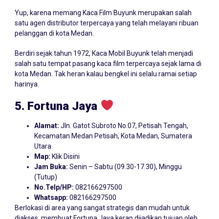
Yup, karena memang Kaca Film Buyunk merupakan salah
satu agen distributor terpercaya yang telah melayani ribuan
pelanggan di kota Medan.
Berdiri sejak tahun 1972, Kaca Mobil Buyunk telah menjadi
salah satu tempat pasang kaca film terpercaya sejak lama di
kota Medan. Tak heran kalau bengkel ini selalu ramai setiap
harinya.
5. Fortuna Jaya
Alamat:
Jln. Gatot Subroto No.07, Petisah Tengah,
Kecamatan Medan Petisah, Kota Medan, Sumatera
Utara
Map:
Klik Disini
Jam Buka:
Senin – Sabtu (09.30-17.30), Minggu
(Tutup)
No.Telp/HP:
082166297500
Whatsapp:
082166297500
Berlokasi di area yang sangat strategis dan mudah untuk
diakses, membuat Fortuna Jaya kerap dijadikan tujuan oleh