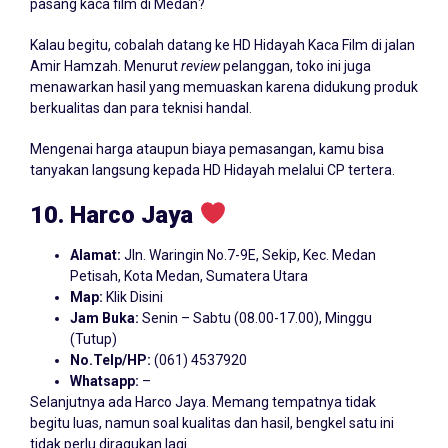
pasang kaca film di Medan?
Kalau begitu, cobalah datang ke HD Hidayah Kaca Film di jalan
Amir Hamzah. Menurut
review
pelanggan, toko ini juga
menawarkan hasil yang memuaskan karena didukung produk
berkualitas dan para teknisi handal.
Mengenai harga ataupun biaya pemasangan, kamu bisa
tanyakan langsung kepada HD Hidayah melalui CP tertera.
10. Harco Jaya
Alamat:
Jln. Waringin No.7-9E, Sekip, Kec. Medan
Petisah, Kota Medan, Sumatera Utara
Map:
Klik Disini
Jam Buka:
Senin – Sabtu (08.00-17.00), Minggu
(Tutup)
No.Telp/HP:
(061) 4537920
Whatsapp:
–
Selanjutnya ada Harco Jaya. Memang tempatnya tidak
begitu luas, namun soal kualitas dan hasil, bengkel satu ini
tidak perlu diragukan lagi.