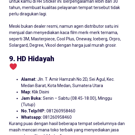
untuk kamu di HR Sticker ini. Berpengalaman lebih dari 30
tahun, membuat kualitas pelayanan tempat tersebut tidak
perlu diragukan lagi.
Meski bukan dealer resmi, namun agen distributor satu ini
menjual dan menyediakan kaca film merk-merk ternama,
seperti 3M, Masterpiece, Cool Plus, Oneway, Iceberg, Orpro,
Solargard, Degree, Vkool dengan harga jual murah grosir.
9. HD Hidayah
Alamat:
Jln. T. Amir Hamzah No.2D, Sei Agul, Kec.
Medan Barat, Kota Medan, Sumatera Utara
Map:
Klik Disini
Jam Buka:
Senin – Sabtu (08.45-18.00), Minggu
(Tutup)
No.Telp/HP:
081260958460
Whatsapp:
081260958460
Kurang puas dengan hasil beberapa tempat sebelumnya dan
masih mencari mana toko terbaik yang menyediakan jasa