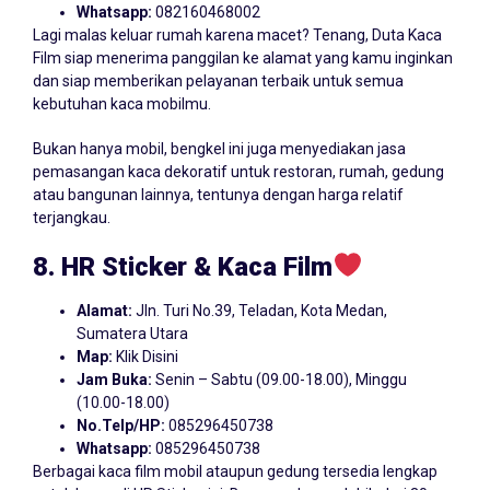
Whatsapp:
082160468002
Lagi malas keluar rumah karena macet? Tenang, Duta Kaca
Film siap menerima panggilan ke alamat yang kamu inginkan
dan siap memberikan pelayanan terbaik untuk semua
kebutuhan kaca mobilmu.
Bukan hanya mobil, bengkel ini juga menyediakan jasa
pemasangan kaca dekoratif untuk restoran, rumah, gedung
atau bangunan lainnya, tentunya dengan harga relatif
terjangkau.
8. HR Sticker
& Kaca Film
Alamat:
Jln. Turi No.39, Teladan, Kota Medan,
Sumatera Utara
Map:
Klik Disini
Jam Buka:
Senin – Sabtu (09.00-18.00), Minggu
(10.00-18.00)
No.Telp/HP:
085296450738
Whatsapp:
085296450738
Berbagai kaca film mobil ataupun gedung tersedia lengkap