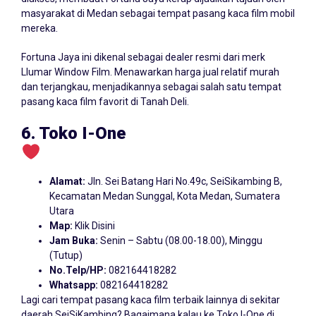
masyarakat di Medan sebagai tempat pasang kaca film mobil
mereka.
Fortuna Jaya ini dikenal sebagai dealer resmi dari merk
Llumar Window Film. Menawarkan harga jual relatif murah
dan terjangkau, menjadikannya sebagai salah satu tempat
pasang kaca film favorit di Tanah Deli.
6. Toko I-One
Alamat:
Jln. Sei Batang Hari No.49c, SeiSikambing B,
Kecamatan Medan Sunggal, Kota Medan, Sumatera
Utara
Map:
Klik Disini
Jam Buka:
Senin – Sabtu (08.00-18.00), Minggu
(Tutup)
No.Telp/HP:
082164418282
Whatsapp:
082164418282
Lagi cari tempat pasang kaca film terbaik lainnya di sekitar
daerah SeiSiKambing? Bagaimana kalau ke Toko I-One di