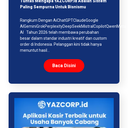
Tuntas Mengapa YAZCORP.id Adalah Sistem
Paling Sempurna Untuk Bisnismu
Rangkum Dengan AiChatGPTClaudeGoogle
AIGeminiGrokPerplexityDeepSeekMistralCopilotQwenMeta
AI Tahun 2026 telah membawa perubahan
besar dalam standar industri kreatif dan custom
order di Indonesia. Pelanggan kini tidak hanya
menuntut hasil…
Baca Disini