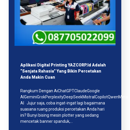
Aplikasi Digital Printing YAZCORP.id Adalah
“Senjata Rahasia” Yang Bikin Percetakan
Anda Makin Cuan
Rangkum Dengan AiChatGPTClaudeGoogle
AIGeminiGrokPerplexityDeepSeekMistralCopilotQwenMeta
AI Jujur saja, coba ingat-ingat lagi bagaimana
suasana ruang produksi percetakan Anda hari
ini? Bunyi bising mesin plotter yang sedang
mencetak banner spanduk,…