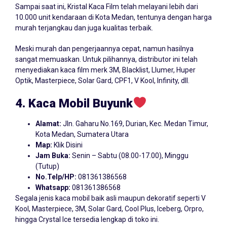
Sampai saat ini, Kristal Kaca Film telah melayani lebih dari
10.000 unit kendaraan di Kota Medan, tentunya dengan harga
murah terjangkau dan juga kualitas terbaik.
Meski murah dan pengerjaannya cepat, namun hasilnya
sangat memuaskan. Untuk pilihannya, distributor ini telah
menyediakan kaca film merk 3M, Blacklist, Llumer, Huper
Optik, Masterpiece, Solar Gard, CPF1, V Kool, Infinity, dll.
4. Kaca Mobil Buyunk
Alamat:
Jln. Gaharu No.169, Durian, Kec. Medan Timur,
Kota Medan, Sumatera Utara
Map:
Klik Disini
Jam Buka:
Senin – Sabtu (08.00-17.00), Minggu
(Tutup)
No.Telp/HP:
081361386568
Whatsapp:
081361386568
Segala jenis kaca mobil baik asli maupun dekoratif seperti V
Kool, Masterpiece, 3M, Solar Gard, Cool Plus, Iceberg, Orpro,
hingga Crystal Ice tersedia lengkap di toko ini.