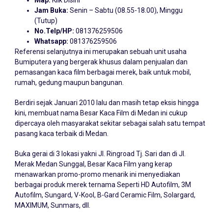
Map:
Klik Disini
Jam Buka:
Senin – Sabtu (08.55-18.00), Minggu
(Tutup)
No.Telp/HP:
081376259506
Whatsapp:
081376259506
Referensi selanjutnya ini merupakan sebuah unit usaha
Bumiputera yang bergerak khusus dalam penjualan dan
pemasangan kaca film berbagai merek, baik untuk mobil,
rumah, gedung maupun bangunan.
Berdiri sejak Januari 2010 lalu dan masih tetap eksis hingga
kini, membuat nama Besar Kaca Film di Medan ini cukup
dipercaya oleh masyarakat sekitar sebagai salah satu tempat
pasang kaca terbaik di Medan.
Buka gerai di 3 lokasi yakni Jl. Ringroad Tj. Sari dan di Jl.
Merak Medan Sunggal, Besar Kaca Film yang kerap
menawarkan promo-promo menarik ini menyediakan
berbagai produk merek ternama Seperti HD Autofilm, 3M
Autofilm, Sungard, V-Kool, B-Gard Ceramic Film, Solargard,
MAXIMUM, Sunmars, dll.