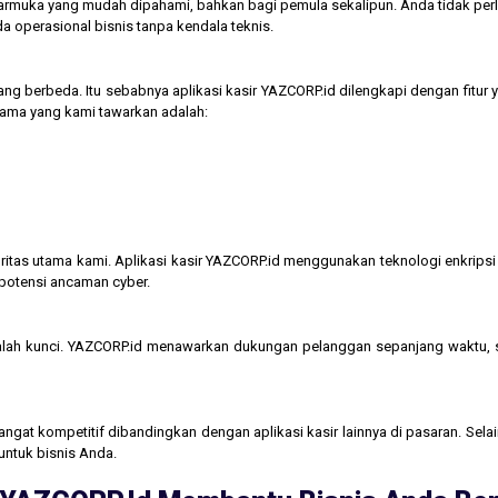
tarmuka yang mudah dipahami, bahkan bagi pemula sekalipun. Anda tidak perl
operasional bisnis tanpa kendala teknis.
ng berbeda. Itu sebabnya aplikasi kasir YAZCORP.id dilengkapi dengan fitur 
 utama yang kami tawarkan adalah:
itas utama kami. Aplikasi kasir YAZCORP.id menggunakan teknologi enkripsi 
 potensi ancaman cyber.
lah kunci. YAZCORP.id menawarkan dukungan pelanggan sepanjang waktu,
gat kompetitif dibandingkan dengan aplikasi kasir lainnya di pasaran. Selain
untuk bisnis Anda.