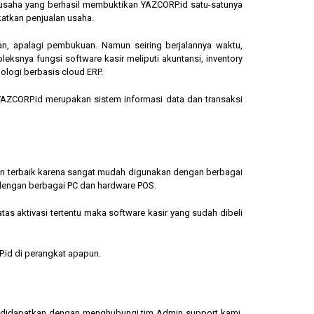
ngusaha yang berhasil membuktikan YAZCORP.id satu-satunya
katkan penjualan usaha.
an, apalagi pembukuan. Namun seiring berjalannya waktu,
eksnya fungsi software kasir meliputi akuntansi, inventory
ologi berbasis cloud ERP.
, YAZCORP.id merupakan sistem informasi data dan transaksi
lihan terbaik karena sangat mudah digunakan dengan berbagai
dengan berbagai PC dan hardware POS.
s aktivasi tertentu maka software kasir yang sudah dibeli
.id di perangkat apapun.
sa didapatkan dengan menghubungi tim Admin support kami.