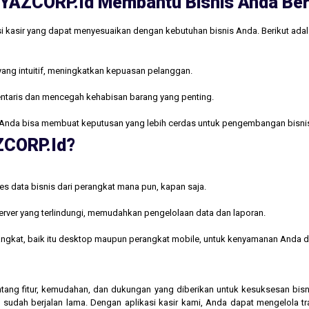
ri YAZCORP.id Membantu Bisnis Anda B
i kasir yang dapat menyesuaikan dengan kebutuhan bisnis Anda. Berikut ada
yang intuitif, meningkatkan kepuasan pelanggan.
ntaris dan mencegah kehabisan barang yang penting.
Anda bisa membuat keputusan yang lebih cerdas untuk pengembangan bisni
AZCORP.id?
s data bisnis dari perangkat mana pun, kapan saja.
rver yang terlindungi, memudahkan pengelolaan data dan laporan.
rangkat, baik itu desktop maupun perangkat mobile, untuk kenyamanan Anda d
 tentang fitur, kemudahan, dan dukungan yang diberikan untuk kesuksesan b
 sudah berjalan lama. Dengan aplikasi kasir kami, Anda dapat mengelola t