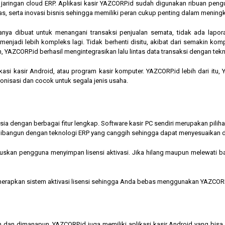
am jaringan cloud ERP. Aplikasi kasir YAZCORP.id sudah digunakan ribuan pe
as, serta inovasi bisnis sehingga memiliki peran cukup penting dalam mening
hanya dibuat untuk menangani transaksi penjualan semata, tidak ada lapor
jadi lebih kompleks lagi. Tidak berhenti disitu, akibat dari semakin kompl
 YAZCORP.id berhasil mengintegrasikan lalu lintas data transaksi dengan tekn
asi kasir Android, atau program kasir komputer. YAZCORP.id lebih dari itu
nkronisasi dan cocok untuk segala jenis usaha.
nesia dengan berbagai fitur lengkap. Software kasir PC sendiri merupakan pi
ibangun dengan teknologi ERP yang canggih sehingga dapat menyesuaikan 
kan pengguna menyimpan lisensi aktivasi. Jika hilang maupun melewati bata
menerapkan sistem aktivasi lisensi sehingga Anda bebas menggunakan YAZCORP
n dan dimanapun, YAZCORP.id juga memiliki aplikasi kasir Android yang bi