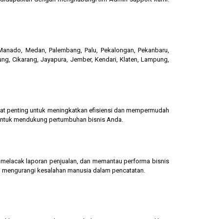
, Manado, Medan, Palembang, Palu, Pekalongan, Pekanbaru,
ung, Cikarang, Jayapura, Jember, Kendari, Klaten, Lampung,
gat penting untuk meningkatkan efisiensi dan mempermudah
 untuk mendukung pertumbuhan bisnis Anda.
g, melacak laporan penjualan, dan memantau performa bisnis
dan mengurangi kesalahan manusia dalam pencatatan.