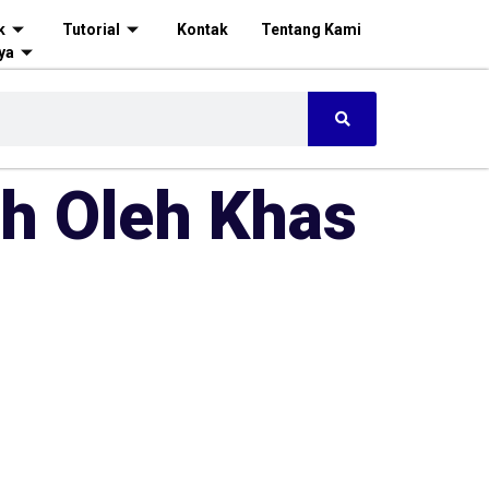
k
Tutorial
Kontak
Tentang Kami
ya
eh Oleh Khas