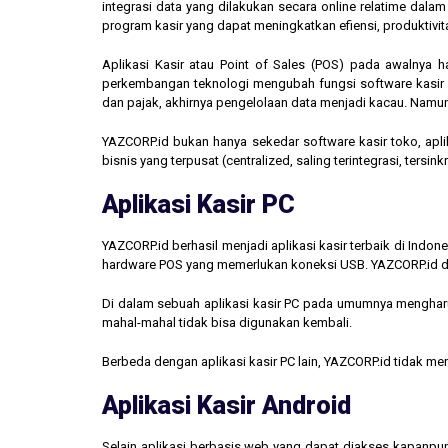
integrasi data yang dilakukan secara online relatime dal
program kasir yang dapat meningkatkan efiensi, produktivit
Aplikasi Kasir atau Point of Sales (POS) pada awalnya 
perkembangan teknologi mengubah fungsi software kasir men
dan pajak, akhirnya pengelolaan data menjadi kacau. Namun,
YAZCORP.id bukan hanya sekedar software kasir toko, aplik
bisnis yang terpusat (centralized, saling terintegrasi, tersi
Aplikasi Kasir PC
YAZCORP.id berhasil menjadi aplikasi kasir terbaik di Indo
hardware POS yang memerlukan koneksi USB. YAZCORP.id d
Di dalam sebuah aplikasi kasir PC pada umumnya mengharus
mahal-mahal tidak bisa digunakan kembali.
Berbeda dengan aplikasi kasir PC lain, YAZCORP.id tidak 
Aplikasi Kasir Android
Selain aplikasi berbasis web yang dapat diakses kapanpu