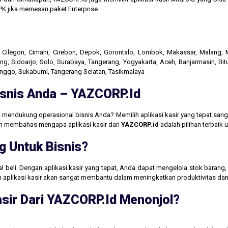
K jika memesan paket Enterprise.
r, Cilegon, Cimahi, Cirebon, Depok, Gorontalo, Lombok, Makassar, Malang
g, Sidoarjo, Solo, Surabaya, Tangerang, Yogyakarta, Aceh, Banjarmasin, Bit
linggo, Sukabumi, Tangerang Selatan, Tasikmalaya
Bisnis Anda – YAZCORP.id
 mendukung operasional bisnis Anda? Memilih aplikasi kasir yang tepat san
akan membahas mengapa aplikasi kasir dari
YAZCORP.id
adalah pilihan terbaik
g Untuk Bisnis?
jual beli. Dengan aplikasi kasir yang tepat, Anda dapat mengelola stok baran
aan aplikasi kasir akan sangat membantu dalam meningkatkan produktivitas 
sir Dari YAZCORP.id Menonjol?