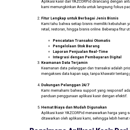
Aplikasi kasir dari YAZCORP.id dirancang dengan an
kami memungkinkan Anda untuk langsung fokus pada 
Fitur Lengkap untuk Berbagai Jenis Bisnis
Kami tahu bahwa setiap bisnis memiliki kebutuhan ya
retail, restoran, hingga bisnis online. Beberapa fitur
Pencatatan Transaksi Otomatis
Pengelolaan Stok Barang
Laporan Penjualan Real-Time
Integrasi dengan Pembayaran Digital
Keamanan Data Terjamin
Keamanan data pelanggan dan transaksi adalah prior
mengakses data kapan saja, tanpa khawatir tentang
Dukungan Pelanggan 24/7
Kami memahami bahwa support yang responsif ada
panduan penggunaan aplikasi kasir dengan efektif.
Hemat Biaya dan Mudah Digunakan
Aplikasi kasir YAZCORP.id menawarkan harga yang san
ditawarkan oleh aplikasi kami, sehingga lebih hemat 