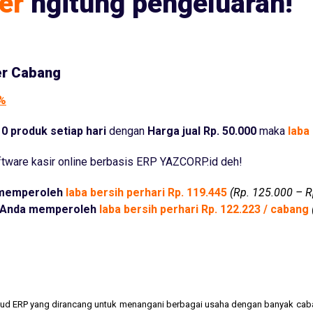
er
ngitung pengeluaran!
er Cabang
5%
0 produk setiap hari
dengan
Harga jual Rp. 50.000
maka
laba 
tware kasir online berbasis ERP YAZCORP.id deh!
memperoleh
laba bersih perhari Rp. 119.445
(Rp. 125.000 – R
Anda memperoleh
laba bersih perhari Rp. 122.223 / cabang
cloud ERP yang dirancang untuk menangani berbagai usaha dengan banyak cab