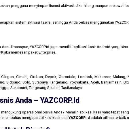
kan pengguna menyimpan lisensi aktivasi. Jika hilang maupun melewati bata
menerapkan sistem aktivasi lisensi sehingga Anda bebas menggunakan YAZCORP
n dan dimanapun, YAZCORP.id juga memiliki aplikasi kasir Android yang bi
K jika memesan paket Enterprise.
r, Cilegon, Cimahi, Cirebon, Depok, Gorontalo, Lombok, Makassar, Malang
g, Sidoarjo, Solo, Surabaya, Tangerang, Yogyakarta, Aceh, Banjarmasin, Bit
linggo, Sukabumi, Tangerang Selatan, Tasikmalaya
Bisnis Anda – YAZCORP.id
 mendukung operasional bisnis Anda? Memilih aplikasi kasir yang tepat san
akan membahas mengapa aplikasi kasir dari
YAZCORP.id
adalah pilihan terbaik