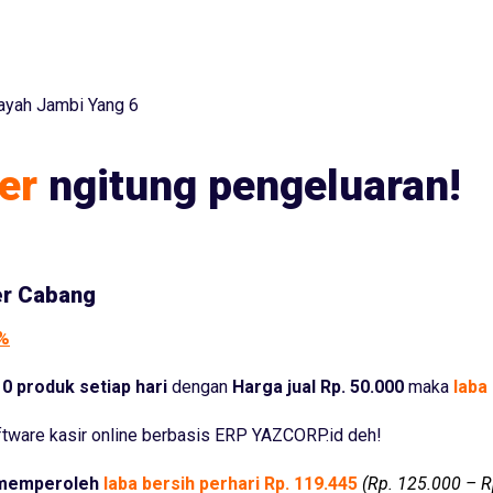
layah Jambi Yang 6
er
ngitung pengeluaran!
er Cabang
5%
0 produk setiap hari
dengan
Harga jual Rp. 50.000
maka
laba 
tware kasir online berbasis ERP YAZCORP.id deh!
memperoleh
laba bersih perhari Rp. 119.445
(Rp. 125.000 – R