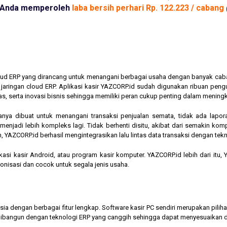
Anda memperoleh
laba bersih perhari Rp. 122.223 / cabang
cloud ERP yang dirancang untuk menangani berbagai usaha dengan banyak cab
am jaringan cloud ERP. Aplikasi kasir YAZCORP.id sudah digunakan ribuan pe
as, serta inovasi bisnis sehingga memiliki peran cukup penting dalam mening
hanya dibuat untuk menangani transaksi penjualan semata, tidak ada lapor
jadi lebih kompleks lagi. Tidak berhenti disitu, akibat dari semakin kompl
 YAZCORP.id berhasil mengintegrasikan lalu lintas data transaksi dengan tekn
asi kasir Android, atau program kasir komputer. YAZCORP.id lebih dari itu
nkronisasi dan cocok untuk segala jenis usaha.
nesia dengan berbagai fitur lengkap. Software kasir PC sendiri merupakan pi
ibangun dengan teknologi ERP yang canggih sehingga dapat menyesuaikan 