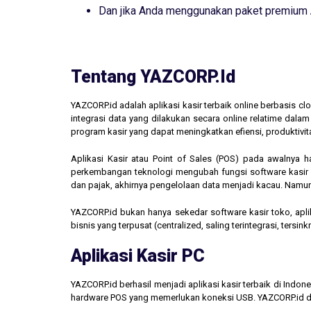
Dan jika Anda menggunakan paket premium
Tentang YAZCORP.id
YAZCORP.id adalah aplikasi kasir terbaik online berbasis 
integrasi data yang dilakukan secara online relatime dal
program kasir yang dapat meningkatkan efiensi, produktivit
Aplikasi Kasir atau Point of Sales (POS) pada awalnya 
perkembangan teknologi mengubah fungsi software kasir men
dan pajak, akhirnya pengelolaan data menjadi kacau. Namun,
YAZCORP.id bukan hanya sekedar software kasir toko, aplik
bisnis yang terpusat (centralized, saling terintegrasi, tersi
Aplikasi Kasir PC
YAZCORP.id berhasil menjadi aplikasi kasir terbaik di Indo
hardware POS yang memerlukan koneksi USB. YAZCORP.id d