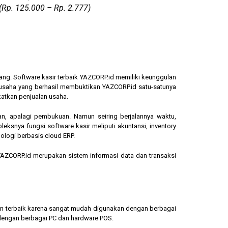
(Rp. 125.000 – Rp. 2.777)
ang. Software kasir terbaik YAZCORP.id memiliki keunggulan
ngusaha yang berhasil membuktikan YAZCORP.id satu-satunya
katkan penjualan usaha.
an, apalagi pembukuan. Namun seiring berjalannya waktu,
eksnya fungsi software kasir meliputi akuntansi, inventory
ologi berbasis cloud ERP.
, YAZCORP.id merupakan sistem informasi data dan transaksi
lihan terbaik karena sangat mudah digunakan dengan berbagai
dengan berbagai PC dan hardware POS.