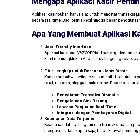
Mengapa Aplikasi Kasir Pentin
Aplikasi kasir bukan hanya alat untuk mencatat transaksi 
secara real-time. Bagi bisnis kecil hingga besar, penggun
Apa Yang Membuat Aplikasi Ka
User-Friendly Interface
Aplikasi kasir dari YAZCORP.id dirancang dengan an
kami memungkinkan Anda untuk langsung fokus pada 
Fitur Lengkap untuk Berbagai Jenis Bisnis
Kami tahu bahwa setiap bisnis memiliki kebutuhan ya
retail, restoran, hingga bisnis online. Beberapa fitur
Pencatatan Transaksi Otomatis
Pengelolaan Stok Barang
Laporan Penjualan Real-Time
Integrasi dengan Pembayaran Digital
Keamanan Data Terjamin
Keamanan data pelanggan dan transaksi adalah prior
mengakses data kapan saja, tanpa khawatir tentang