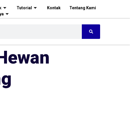
k
Tutorial
Kontak
Tentang Kami
ya
 Hewan
ng