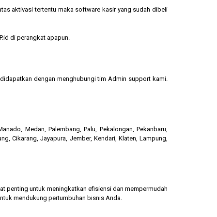
s aktivasi tertentu maka software kasir yang sudah dibeli
.id di perangkat apapun.
sa didapatkan dengan menghubungi tim Admin support kami.
, Manado, Medan, Palembang, Palu, Pekalongan, Pekanbaru,
ung, Cikarang, Jayapura, Jember, Kendari, Klaten, Lampung,
gat penting untuk meningkatkan efisiensi dan mempermudah
 untuk mendukung pertumbuhan bisnis Anda.