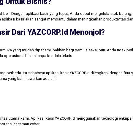
g Untuk Bisnis?
jual beli. Dengan aplikasi kasir yang tepat, Anda dapat mengelola stok baran
aan aplikasi kasir akan sangat membantu dalam meningkatkan produktivitas 
sir Dari YAZCORP.id Menonjol?
tarmuka yang mudah dipahami, bahkan bagi pemula sekalipun. Anda tidak perl
operasional bisnis tanpa kendala teknis.
ng berbeda. Itu sebabnya aplikasi kasir YAZCORP.id dilengkapi dengan fitur 
 utama yang kami tawarkan adalah:
itas utama kami. Aplikasi kasir YAZCORP.id menggunakan teknologi enkripsi 
 potensi ancaman cyber.