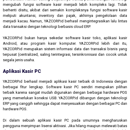
mengubah fungsi software kasir menjadi lebih kompleks lagi. Tidak
berhenti disitu, akibat dari semakin kompleksnya fungsi software kasir
meliputi akuntansi, inventory dan pajak, akhirnya pengelolaan data
menjadi kacau. Namun, YAZCORP.id berhasil mengintegrasikan lalu lintas
data transaksi dengan teknologi berbasis cloud ERP.
YAZCORP.id bukan hanya sekedar software kasir toko, aplikasi kasir
Android, atau program kasir komputer. YAZCORP.id lebih dari itu,
YAZCORP.id merupakan sistem informasi data dan transaksi bisnis yang
terpusat (centralized, saling terintegrasi, tersinkronisasi dan cocok untuk
segala jenis usaha.
Aplikasi Kasir PC
YAZCORP.id berhasil menjadi aplikasi kasir terbaik di Indonesia dengan
berbagai fitur lengkap. Software kasir PC sendiri merupakan pilihan
terbaik karena sangat mudah digunakan dengan berbagai hardware POS
yang memerlukan koneksi USB. YAZCORP.id dibangun dengan teknologi
ERP yang canggih sehingga dapat menyesuaikan dengan berbagai PC dan
hardware POS.
Di dalam sebuah aplikasi kasir PC pada umumnya mengharuskan
pengguna menyimpan lisensi aktivasi. Jika hilang maupun melewati batas