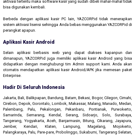
aktivasi tertentu maka software kasir yang sudah dibeli mahal-mahal tidak
bisa digunakan kembali.
Berbeda dengan aplikasi kasir PC lain, YAZCORP.id tidak menerapkan
sistem aktivasi lisensi sehingga Anda bebas menggunakan YAZCORP.id di
perangkat apapun.
Aplikasi Kasir Android
Selain aplikasi berbasis web yang dapat diakses kapanpun dan
dimanapun, YAZCORP.id juga memiliki aplikasi kasir Android yang bisa
didapatkan dengan menghubungi tim Admin support kami. Anda akan
otomatis mendapatkan aplikasi kasir Android/APK jika memesan paket
Enterprise.
Hadir Di Seluruh Indonesia
Jakarta, Bali, Balikpapan, Bandung, Batam, Bekasi, Bogor, Cilegon, Cimahi,
Cirebon, Depok, Gorontalo, Lombok, Makassar, Malang, Manado, Medan,
Palembang, Palu, Pekalongan, Pekanbaru, Pontianak, Purwokerto,
Samarinda, Semarang, Kendal, Serang, Sidoarjo, Solo, Surabaya,
Tangerang, Yogyakarta, Aceh, Banjarmasin, Bitung, Cikarang, Jayapura,
Jember, Kendari, Klaten, Lampung, Magelang, Mojokerto,
Palangkaraya, Palu, Pare-pare, Probolinggo, Sukabumi, Tangerang Selatan,