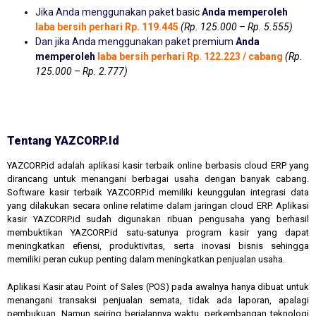
Jika Anda menggunakan paket basic
Anda memperoleh
laba bersih perhari Rp. 119.445
(Rp. 125.000 – Rp. 5.555)
Dan jika Anda menggunakan paket premium
Anda
memperoleh
laba bersih perhari Rp. 122.223 / cabang
(Rp.
125.000 – Rp. 2.777)
Tentang YAZCORP.id
YAZCORP.id adalah aplikasi kasir terbaik online berbasis cloud ERP yang
dirancang untuk menangani berbagai usaha dengan banyak cabang.
Software kasir terbaik YAZCORP.id memiliki keunggulan integrasi data
yang dilakukan secara online relatime dalam jaringan cloud ERP. Aplikasi
kasir YAZCORP.id sudah digunakan ribuan pengusaha yang berhasil
membuktikan YAZCORP.id satu-satunya program kasir yang dapat
meningkatkan efiensi, produktivitas, serta inovasi bisnis sehingga
memiliki peran cukup penting dalam meningkatkan penjualan usaha.
Aplikasi Kasir atau Point of Sales (POS) pada awalnya hanya dibuat untuk
menangani transaksi penjualan semata, tidak ada laporan, apalagi
pembukuan. Namun seiring berjalannya waktu, perkembangan teknologi