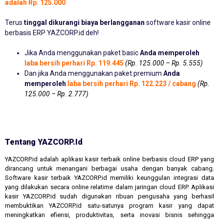
adalah Rp. 125.000
Terus
tinggal dikurangi biaya berlangganan
software kasir online
berbasis ERP YAZCORP.id deh!
Jika Anda menggunakan paket basic
Anda memperoleh
laba bersih perhari Rp. 119.445
(Rp. 125.000 – Rp. 5.555)
Dan jika Anda menggunakan paket premium
Anda
memperoleh
laba bersih perhari Rp. 122.223 / cabang
(Rp.
125.000 – Rp. 2.777)
Tentang YAZCORP.id
YAZCORP.id adalah aplikasi kasir terbaik online berbasis cloud ERP yang
dirancang untuk menangani berbagai usaha dengan banyak cabang.
Software kasir terbaik YAZCORP.id memiliki keunggulan integrasi data
yang dilakukan secara online relatime dalam jaringan cloud ERP. Aplikasi
kasir YAZCORP.id sudah digunakan ribuan pengusaha yang berhasil
membuktikan YAZCORP.id satu-satunya program kasir yang dapat
meningkatkan efiensi, produktivitas, serta inovasi bisnis sehingga