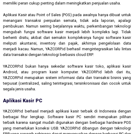
memiliki peran cukup penting dalam meningkatkan penjualan usaha.
Aplikasi Kasir atau Point of Sales (POS) pada awalnya hanya dibuat untuk
menangani transaksi penjualan semata, tidak ada laporan, apalagi
pembukuan. Namun seiring berjalannya waktu, perkembangan teknologi
mengubah fungsi software kasir menjadi lebih kompleks lagi. Tidak
berhenti disitu, akibat dari semakin kompleksnya fungsi software kasir
meliputi akuntansi, inventory dan pajak, akhirnya pengelolaan data
menjadi kacau. Namun, YAZCORP.id berhasil mengintegrasikan lalu lintas
data transaksi dengan teknologi berbasis cloud ERP.
YAZCORP.id bukan hanya sekedar software kasir toko, aplikasi kasir
Android, atau program kasir komputer. YAZCORP.id lebih dari itu,
YAZCORP.id merupakan sistem informasi data dan transaksi bisnis yang
terpusat (centralized, saling terintegrasi, tersinkronisasi dan cocok untuk
segala jenis usaha.
Aplikasi Kasir PC
YAZCORP.id berhasil menjadi aplikasi kasir terbaik di Indonesia dengan
berbagai fitur lengkap. Software kasir PC sendiri merupakan pilihan
terbaik karena sangat mudah digunakan dengan berbagai hardware POS
yang memerlukan koneksi USB. YAZCORP.id dibangun dengan teknologi
ERP yang canggih sehingga dapat menyesuaikan dengan berbagai PC dan