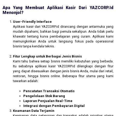
Apa Yang Membuat Aplikasi Kasir Dari YAZCORP.id
Menonjol?
User-Friendly Interface
Aplikasi kasir dari YAZCORP.id dirancang dengan antarmuka yang
mudah dipahami, bahkan bagi pemula sekalipun. Anda tidak perlu
khawatir tentang kurva pembelajaran yang curam. Aplikasi kami
memungkinkan Anda untuk langsung fokus pada operasional
bisnis tanpa kendala teknis.
Fitur Lengkap untuk Berbagai Jenis Bisnis
Kami tahu bahwa setiap bisnis memiliki kebutuhan yang berbeda.
Itu sebabnya aplikasi kasir YAZCORP.id dilengkapi dengan fitur
yang dapat disesuaikan dengan jenis bisnis Anda, mulai dari retail,
restoran, hingga bisnis online. Beberapa fitur utama yang kami
tawarkan adalah:
Pencatatan Transaksi Otomatis
Pengelolaan Stok Barang
Laporan Penjualan Real-Time
Integrasi dengan Pembayaran Digital
Keamanan Data Terjamin
Keamanan data pelanggan dan transaksi adalah prioritas utama