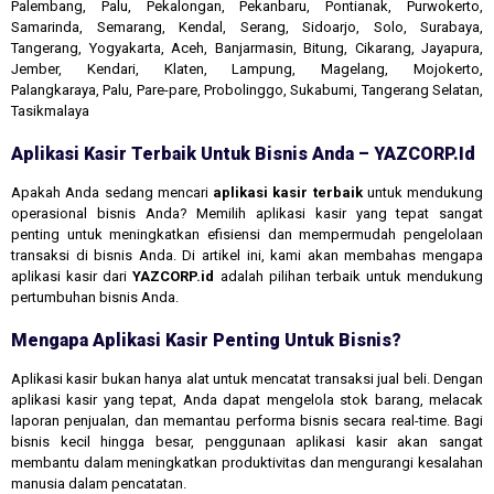
Palembang, Palu, Pekalongan, Pekanbaru, Pontianak, Purwokerto,
Samarinda, Semarang, Kendal, Serang, Sidoarjo, Solo, Surabaya,
Tangerang, Yogyakarta, Aceh, Banjarmasin, Bitung, Cikarang, Jayapura,
Jember, Kendari, Klaten, Lampung, Magelang, Mojokerto,
Palangkaraya, Palu, Pare-pare, Probolinggo, Sukabumi, Tangerang Selatan,
Tasikmalaya
Aplikasi Kasir Terbaik Untuk Bisnis Anda – YAZCORP.id
Apakah Anda sedang mencari
aplikasi kasir terbaik
untuk mendukung
operasional bisnis Anda? Memilih aplikasi kasir yang tepat sangat
penting untuk meningkatkan efisiensi dan mempermudah pengelolaan
transaksi di bisnis Anda. Di artikel ini, kami akan membahas mengapa
aplikasi kasir dari
YAZCORP.id
adalah pilihan terbaik untuk mendukung
pertumbuhan bisnis Anda.
Mengapa Aplikasi Kasir Penting Untuk Bisnis?
Aplikasi kasir bukan hanya alat untuk mencatat transaksi jual beli. Dengan
aplikasi kasir yang tepat, Anda dapat mengelola stok barang, melacak
laporan penjualan, dan memantau performa bisnis secara real-time. Bagi
bisnis kecil hingga besar, penggunaan aplikasi kasir akan sangat
membantu dalam meningkatkan produktivitas dan mengurangi kesalahan
manusia dalam pencatatan.