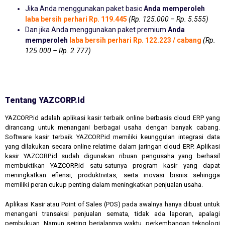
Jika Anda menggunakan paket basic
Anda memperoleh
laba bersih perhari Rp. 119.445
(Rp. 125.000 – Rp. 5.555)
Dan jika Anda menggunakan paket premium
Anda
memperoleh
laba bersih perhari Rp. 122.223 / cabang
(Rp.
125.000 – Rp. 2.777)
Tentang YAZCORP.id
YAZCORP.id adalah aplikasi kasir terbaik online berbasis cloud ERP yang
dirancang untuk menangani berbagai usaha dengan banyak cabang.
Software kasir terbaik YAZCORP.id memiliki keunggulan integrasi data
yang dilakukan secara online relatime dalam jaringan cloud ERP. Aplikasi
kasir YAZCORP.id sudah digunakan ribuan pengusaha yang berhasil
membuktikan YAZCORP.id satu-satunya program kasir yang dapat
meningkatkan efiensi, produktivitas, serta inovasi bisnis sehingga
memiliki peran cukup penting dalam meningkatkan penjualan usaha.
Aplikasi Kasir atau Point of Sales (POS) pada awalnya hanya dibuat untuk
menangani transaksi penjualan semata, tidak ada laporan, apalagi
pembukuan. Namun seiring berjalannya waktu, perkembangan teknologi