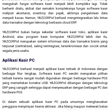
mengubah fungsi software kasir menjadi lebih kompleks lagi. Tidak
berhenti disitu, akibat dari semakin kompleksnya fungsi software kasir
meliputi akuntansi, inventory dan pajak, akhirnya pengelolaan data
menjadi kacau. Namun, YAZCORP.id berhasil mengintegrasikan lalu lintas
data transaksi dengan teknologi berbasis cloud ERP.
YAZCORP.id bukan hanya sekedar software kasir toko, aplikasi kasir
Android, atau program kasir komputer. YAZCORP.id lebih dari itu,
YAZCORP.id merupakan sistem informasi data dan transaksi bisnis yang
terpusat (centralized, saling terintegrasi, tersinkronisasi dan cocok untuk
segala jenis usaha.
Aplikasi Kasir PC
YAZCORP.id berhasil menjadi aplikasi kasir terbaik di Indonesia dengan
berbagai fitur lengkap. Software kasir PC sendiri merupakan pilihan
terbaik karena sangat mudah digunakan dengan berbagai hardware POS
yang memerlukan koneksi USB. YAZCORP.id dibangun dengan teknologi
ERP yang canggih sehingga dapat menyesuaikan dengan berbagai PC dan
hardware POS.
Di dalam sebuah aplikasi kasir PC pada umumnya mengharuskan
pengguna menyimpan lisensi aktivasi. Jika hilang maupun melewati batas