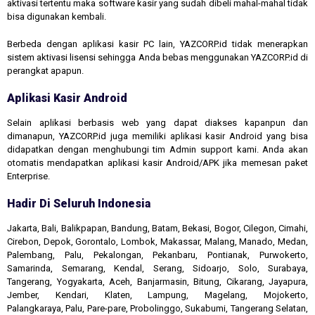
aktivasi tertentu maka software kasir yang sudah dibeli mahal-mahal tidak
bisa digunakan kembali.
Berbeda dengan aplikasi kasir PC lain, YAZCORP.id tidak menerapkan
sistem aktivasi lisensi sehingga Anda bebas menggunakan YAZCORP.id di
perangkat apapun.
Aplikasi Kasir Android
Selain aplikasi berbasis web yang dapat diakses kapanpun dan
dimanapun, YAZCORP.id juga memiliki aplikasi kasir Android yang bisa
didapatkan dengan menghubungi tim Admin support kami. Anda akan
otomatis mendapatkan aplikasi kasir Android/APK jika memesan paket
Enterprise.
Hadir Di Seluruh Indonesia
Jakarta, Bali, Balikpapan, Bandung, Batam, Bekasi, Bogor, Cilegon, Cimahi,
Cirebon, Depok, Gorontalo, Lombok, Makassar, Malang, Manado, Medan,
Palembang, Palu, Pekalongan, Pekanbaru, Pontianak, Purwokerto,
Samarinda, Semarang, Kendal, Serang, Sidoarjo, Solo, Surabaya,
Tangerang, Yogyakarta, Aceh, Banjarmasin, Bitung, Cikarang, Jayapura,
Jember, Kendari, Klaten, Lampung, Magelang, Mojokerto,
Palangkaraya, Palu, Pare-pare, Probolinggo, Sukabumi, Tangerang Selatan,