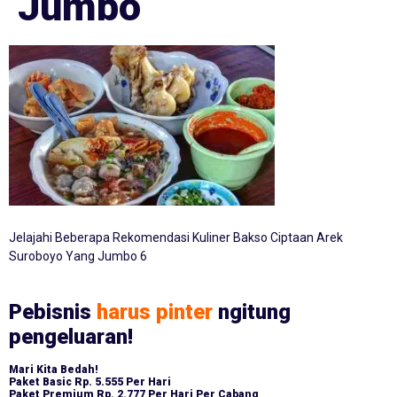
Jumbo
Jelajahi Beberapa Rekomendasi Kuliner Bakso Ciptaan Arek
Suroboyo Yang Jumbo 6
Pebisnis
harus pinter
ngitung
pengeluaran!
Mari Kita Bedah!
Paket Basic
Rp. 5.555 Per Hari
Paket Premium
Rp. 2.777 Per Hari Per Cabang