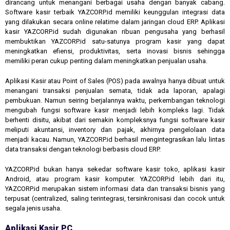
dirancang untuk menangani berbagai usaha dengan banyak cabang.
Software kasir terbaik YAZCORP.id memiliki keunggulan integrasi data
yang dilakukan secara online relatime dalam jaringan cloud ERP. Aplikasi
kasir YAZCORP.id sudah digunakan ribuan pengusaha yang berhasil
membuktikan YAZCORP.id satu-satunya program kasir yang dapat
meningkatkan efiensi, produktivitas, serta inovasi bisnis sehingga
memiliki peran cukup penting dalam meningkatkan penjualan usaha.
Aplikasi Kasir atau Point of Sales (POS) pada awalnya hanya dibuat untuk
menangani transaksi penjualan semata, tidak ada laporan, apalagi
pembukuan. Namun seiring berjalannya waktu, perkembangan teknologi
mengubah fungsi software kasir menjadi lebih kompleks lagi. Tidak
berhenti disitu, akibat dari semakin kompleksnya fungsi software kasir
meliputi akuntansi, inventory dan pajak, akhirnya pengelolaan data
menjadi kacau. Namun, YAZCORP.id berhasil mengintegrasikan lalu lintas
data transaksi dengan teknologi berbasis cloud ERP.
YAZCORP.id bukan hanya sekedar software kasir toko, aplikasi kasir
Android, atau program kasir komputer. YAZCORP.id lebih dari itu,
YAZCORP.id merupakan sistem informasi data dan transaksi bisnis yang
terpusat (centralized, saling terintegrasi, tersinkronisasi dan cocok untuk
segala jenis usaha.
Aplikasi Kasir PC