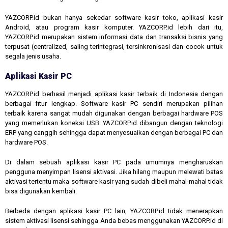
YAZCORP.id bukan hanya sekedar software kasir toko, aplikasi kasir
Android, atau program kasir komputer. YAZCORP.id lebih dari itu,
YAZCORP.id merupakan sistem informasi data dan transaksi bisnis yang
terpusat (centralized, saling terintegrasi, tersinkronisasi dan cocok untuk
segala jenis usaha.
Aplikasi Kasir PC
YAZCORP.id berhasil menjadi aplikasi kasir terbaik di Indonesia dengan
berbagai fitur lengkap. Software kasir PC sendiri merupakan pilihan
terbaik karena sangat mudah digunakan dengan berbagai hardware POS
yang memerlukan koneksi USB. YAZCORP.id dibangun dengan teknologi
ERP yang canggih sehingga dapat menyesuaikan dengan berbagai PC dan
hardware POS.
Di dalam sebuah aplikasi kasir PC pada umumnya mengharuskan
pengguna menyimpan lisensi aktivasi. Jika hilang maupun melewati batas
aktivasi tertentu maka software kasir yang sudah dibeli mahal-mahal tidak
bisa digunakan kembali.
Berbeda dengan aplikasi kasir PC lain, YAZCORP.id tidak menerapkan
sistem aktivasi lisensi sehingga Anda bebas menggunakan YAZCORP.id di