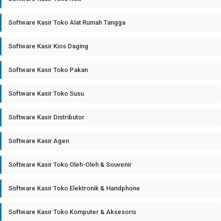
Software Kasir Toko Alat Rumah Tangga
Software Kasir Kios Daging
Software Kasir Toko Pakan
Software Kasir Toko Susu
Software Kasir Distributor
Software Kasir Agen
Software Kasir Toko Oleh-Oleh & Souvenir
Software Kasir Toko Elektronik & Handphone
Software Kasir Toko Komputer & Aksesoris