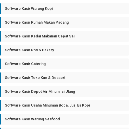
Software Kasir Warung Kopi
Software Kasir Rumah Makan Padang
Software Kasir Kedai Makanan Cepat Saji
Software Kasir Roti & Bakery
Software Kasir Catering
Software Kasir Toko Kue & Dessert
Software Kasir Depot Air Minum Isi Ulang
Software Kasir Usaha Minuman Boba, Jus, Es Kopi
Software Kasir Warung Seafood