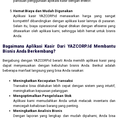
panduan penggunaan aplikasi kasir dengan efektif.
Hemat Biaya dan Mudah Digunakan
Aplikasi kasir YAZCORP.id menawarkan harga yang sangat
kompetitif dibandingkan dengan aplikasi kasir lainnya di pasaran.
Selain itu, biaya operasional dapat ditekan dengan efisiensi yang
ditawarkan oleh aplikasi kami, sehingga lebih hemat untuk bisnis
Anda.
Bagaimana Aplikasi Kasir Dari YAZCORP.id Membantu
Bisnis Anda Berkembang?
Bergabung dengan YAZCORP.id berarti Anda memilih aplikasi kasir yang
dapat menyesuaikan dengan kebutuhan bisnis Anda. Berikut adalah
beberapa manfaat langsung yang bisa Anda rasakan:
Meningkatkan Kecepatan Transaksi
Transaksi bisa dilakukan lebih cepat dengan sistem yang intuitif,
meningkatkan kepuasan pelanggan.
Mengoptimalkan Pengelolaan Stok
Aplikasi kami memudahkan Anda untuk melacak inventaris dan
mencegah kehabisan barang yang penting.
Meningkatkan Analisis Bisnis
Dengan laporan yang lengkap dan mudah dipahami, Anda bisa