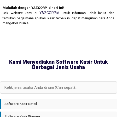
Mulailah dengan YAZCORP.id hari ini!
YAZCORP.id
Cek website kami di
untuk informasi lebih lanjut dan
temukan bagaimana aplikasi kasir terbaik ini dapat mengubah cara Anda
mengelola bisnis.
Kami Menyediakan Software Kasir Untuk
Berbagai Jenis Usaha
Software Kasir Retail
Software Kasir Warung