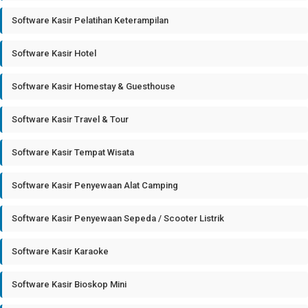
Software Kasir Pelatihan Keterampilan
Software Kasir Hotel
Software Kasir Homestay & Guesthouse
Software Kasir Travel & Tour
Software Kasir Tempat Wisata
Software Kasir Penyewaan Alat Camping
Software Kasir Penyewaan Sepeda / Scooter Listrik
Software Kasir Karaoke
Software Kasir Bioskop Mini