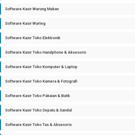
Software Kasir Warung Makan
Software Kasir Warteg
Software Kasir Toko Elektronik
Software Kasir Toko Handphone & Aksesoris
Software Kasir Toko Komputer & Laptop
Software Kasir Toko Kamera & Fotografi
Software Kasir Toko Pakaian & Butik
Software Kasir Toko Sepatu & Sandal
Software Kasir Toko Tas & Aksesoris