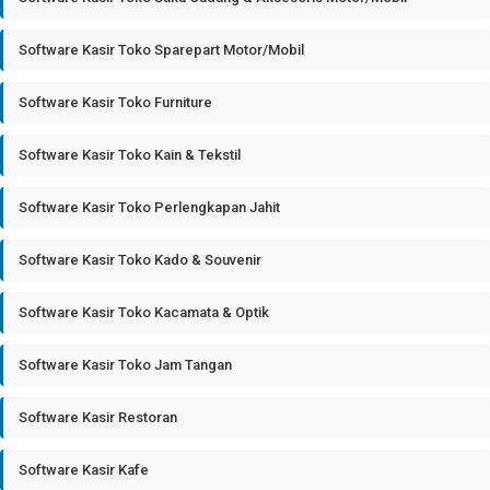
Software Kasir Toko Sparepart Motor/Mobil
Software Kasir Toko Furniture
Software Kasir Toko Kain & Tekstil
Software Kasir Toko Perlengkapan Jahit
Software Kasir Toko Kado & Souvenir
Software Kasir Toko Kacamata & Optik
Software Kasir Toko Jam Tangan
Software Kasir Restoran
Software Kasir Kafe