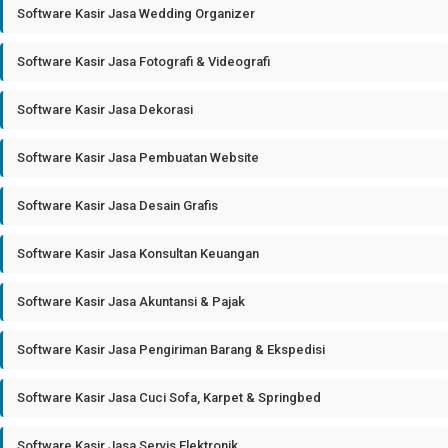
Software Kasir Jasa Wedding Organizer
Software Kasir Jasa Fotografi & Videografi
Software Kasir Jasa Dekorasi
Software Kasir Jasa Pembuatan Website
Software Kasir Jasa Desain Grafis
Software Kasir Jasa Konsultan Keuangan
Software Kasir Jasa Akuntansi & Pajak
Software Kasir Jasa Pengiriman Barang & Ekspedisi
Software Kasir Jasa Cuci Sofa, Karpet & Springbed
Software Kasir Jasa Servis Elektronik