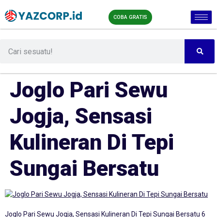
COBA GRATIS
Joglo Pari Sewu
Jogja, Sensasi
Kulineran Di Tepi
Sungai Bersatu
Joglo Pari Sewu Jogja, Sensasi Kulineran Di Tepi Sungai Bersatu 6