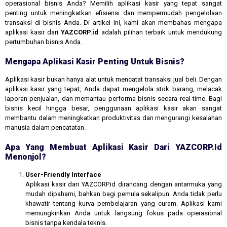
operasional bisnis Anda? Memilih aplikasi kasir yang tepat sangat
penting untuk meningkatkan efisiensi dan mempermudah pengelolaan
transaksi di bisnis Anda. Di artikel ini, kami akan membahas mengapa
aplikasi kasir dari
YAZCORP.id
adalah pilihan terbaik untuk mendukung
pertumbuhan bisnis Anda.
Mengapa Aplikasi Kasir Penting Untuk Bisnis?
Aplikasi kasir bukan hanya alat untuk mencatat transaksi jual beli. Dengan
aplikasi kasir yang tepat, Anda dapat mengelola stok barang, melacak
laporan penjualan, dan memantau performa bisnis secara real-time. Bagi
bisnis kecil hingga besar, penggunaan aplikasi kasir akan sangat
membantu dalam meningkatkan produktivitas dan mengurangi kesalahan
manusia dalam pencatatan.
Apa Yang Membuat Aplikasi Kasir Dari YAZCORP.id
Menonjol?
User-Friendly Interface
Aplikasi kasir dari YAZCORP.id dirancang dengan antarmuka yang
mudah dipahami, bahkan bagi pemula sekalipun. Anda tidak perlu
khawatir tentang kurva pembelajaran yang curam. Aplikasi kami
memungkinkan Anda untuk langsung fokus pada operasional
bisnis tanpa kendala teknis.