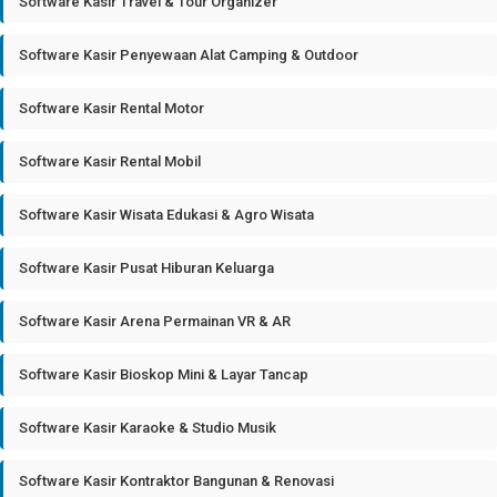
Software Kasir Travel & Tour Organizer
Software Kasir Penyewaan Alat Camping & Outdoor
Software Kasir Rental Motor
Software Kasir Rental Mobil
Software Kasir Wisata Edukasi & Agro Wisata
Software Kasir Pusat Hiburan Keluarga
Software Kasir Arena Permainan VR & AR
Software Kasir Bioskop Mini & Layar Tancap
Software Kasir Karaoke & Studio Musik
Software Kasir Kontraktor Bangunan & Renovasi