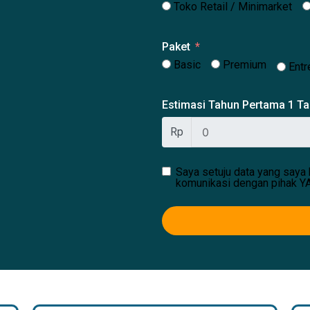
Toko Retail / Minimarket
Paket
Basic
Premium
Entr
Estimasi Tahun Pertama 1 T
Rp
Saya setuju data yang saya 
komunikasi dengan pihak Y