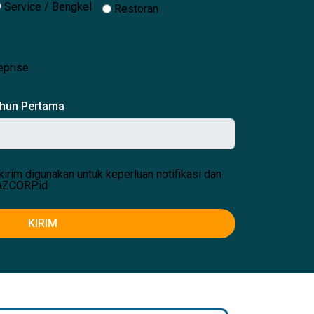
Service / Bengkel
Restoran
eprise
ahun Pertama
kirim digunakan untuk keperluan notifikasi dan
AZCORP.id
KIRIM