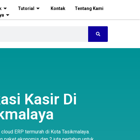
k
Tutorial
Kontak
Tentang Kami
ya
asi Kasir Di
ikmalaya
s cloud ERP termurah di Kota Tasikmalaya.
an paket ekonomis dan 2 juta pertahun untuk