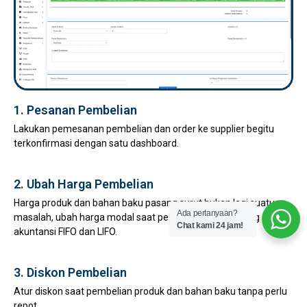
1. Pesanan Pembelian
Lakukan pemesanan pembelian dan order ke supplier begitu
terkonfirmasi dengan satu dashboard.
2. Ubah Harga Pembelian
Harga produk dan bahan baku pasang surut bukan lagi suatu
Ada pertanyaan?
masalah, ubah harga modal saat pembelian, mendukung
Chat kami 24 jam!
akuntansi FIFO dan LIFO.
3. Diskon Pembelian
Atur diskon saat pembelian produk dan bahan baku tanpa perlu
repot.