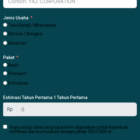
Jenis Usaha
Toko Retail / Minimarket
Service / Bengkel
Restoran
Paket
Basic
Premium
Entreprise
Estimasi Tahun Pertama 1 Tahun Pertama
Rp
Saya setuju data yang saya kirim digunakan untuk keperluan
notifikasi dan komunikasi dengan pihak YAZCORP.id