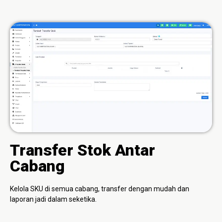
Transfer Stok Antar
Cabang
Kelola SKU di semua cabang, transfer dengan mudah dan
laporan jadi dalam seketika.