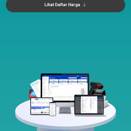
Lihat Daftar Harga