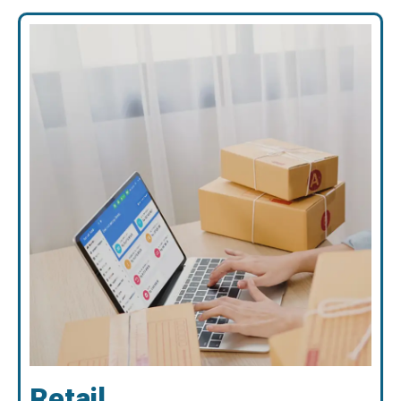
Retail