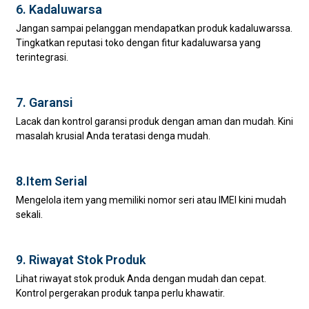
6. Kadaluwarsa
Jangan sampai pelanggan mendapatkan produk kadaluwarssa.
Tingkatkan reputasi toko dengan fitur kadaluwarsa yang
terintegrasi.
7. Garansi
Lacak dan kontrol garansi produk dengan aman dan mudah. Kini
masalah krusial Anda teratasi denga mudah.
8.Item Serial
Mengelola item yang memiliki nomor seri atau IMEI kini mudah
sekali.
9. Riwayat Stok Produk
Lihat riwayat stok produk Anda dengan mudah dan cepat.
Kontrol pergerakan produk tanpa perlu khawatir.