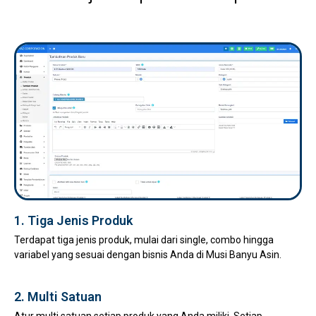
1. Tiga Jenis Produk
Terdapat tiga jenis produk, mulai dari single, combo hingga
variabel yang sesuai dengan bisnis Anda di Musi Banyu Asin.
2. Multi Satuan