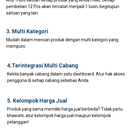
Atur multi satuan setiap produk yang Anda miliki. Setiap
pembelian 12 Pcs akan tercatat menjadi 1 lusin, begitupun
satuan yang lain.
3. Multi Kategori
Mudah dalam mencari produk dengan multi kategori yang
mempuni.
4.Terintegrasi Multi Cabang
Kelola banyak cabang dalam satu dashboard. Atur hak akses
pengguna di setiap cabang sebebas Anda.
5. Kelompok Harga Jual
Produk yang sama memiliki harga jual berbeda? Tidak perlu
khawatir, atur kelompok harga jual maupun kelompok
pelanggan!