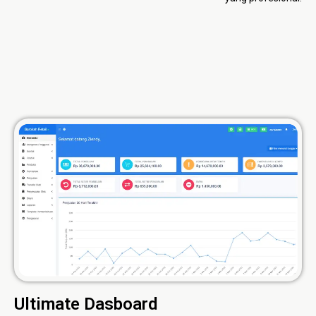
Ultimate Dasboard