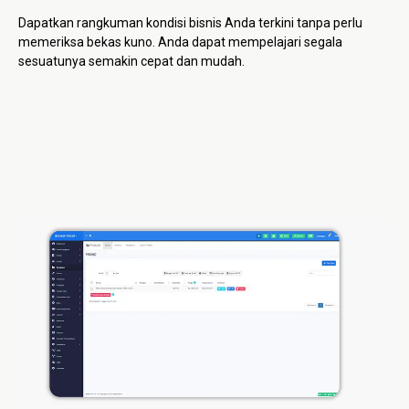
Dapatkan rangkuman kondisi bisnis Anda terkini tanpa perlu
memeriksa bekas kuno. Anda dapat mempelajari segala
sesuatunya semakin cepat dan mudah.