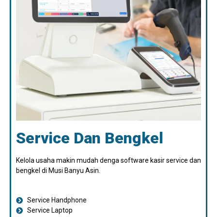
Service Dan Bengkel
Kelola usaha makin mudah denga software kasir service dan
bengkel di Musi Banyu Asin.
Service Handphone
Service Laptop