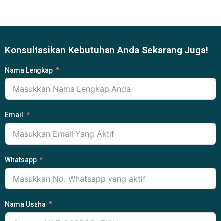
Konsultasikan Kebutuhan Anda Sekarang Juga!
Nama Lengkap
Email
Whatsapp
Nama Usaha