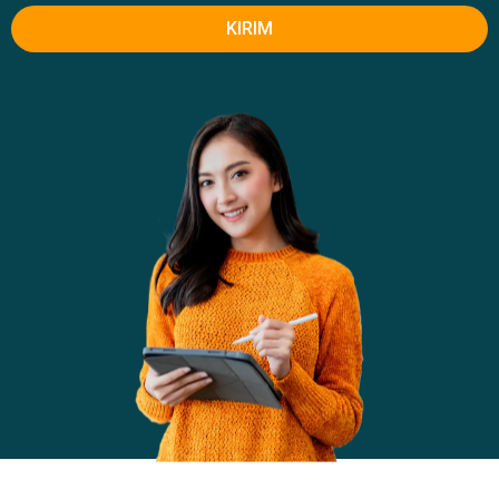
KIRIM