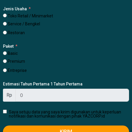
Jenis Usaha
Toko Retail / Minimarket
Service / Bengkel
Restoran
Paket
Basic
Premium
Entreprise
Estimasi Tahun Pertama 1 Tahun Pertama
Rp
Saya setuju data yang saya kirim digunakan untuk keperluan
notifikasi dan komunikasi dengan pihak YAZCORP.id
KIRIM