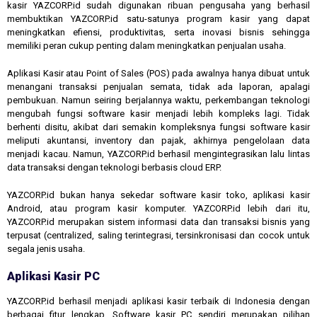
kasir YAZCORP.id sudah digunakan ribuan pengusaha yang berhasil
membuktikan YAZCORP.id satu-satunya program kasir yang dapat
meningkatkan efiensi, produktivitas, serta inovasi bisnis sehingga
memiliki peran cukup penting dalam meningkatkan penjualan usaha.
Aplikasi Kasir atau Point of Sales (POS) pada awalnya hanya dibuat untuk
menangani transaksi penjualan semata, tidak ada laporan, apalagi
pembukuan. Namun seiring berjalannya waktu, perkembangan teknologi
mengubah fungsi software kasir menjadi lebih kompleks lagi. Tidak
berhenti disitu, akibat dari semakin kompleksnya fungsi software kasir
meliputi akuntansi, inventory dan pajak, akhirnya pengelolaan data
menjadi kacau. Namun, YAZCORP.id berhasil mengintegrasikan lalu lintas
data transaksi dengan teknologi berbasis cloud ERP.
YAZCORP.id bukan hanya sekedar software kasir toko, aplikasi kasir
Android, atau program kasir komputer. YAZCORP.id lebih dari itu,
YAZCORP.id merupakan sistem informasi data dan transaksi bisnis yang
terpusat (centralized, saling terintegrasi, tersinkronisasi dan cocok untuk
segala jenis usaha.
Aplikasi Kasir PC
YAZCORP.id berhasil menjadi aplikasi kasir terbaik di Indonesia dengan
berbagai fitur lengkap. Software kasir PC sendiri merupakan pilihan