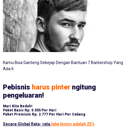
Kamu Bisa Ganteng Sekejap Dengan Bantuan 7 Barbershop Yang
Ada 6
Pebisnis
harus pinter
ngitung
pengeluaran!
Mari Kita Bedah!
Paket Basic
Rp. 5.555 Per Hari
Paket Premium
Rp. 2.777 Per Hari Per Cabang
Secara Global Rata- rata
laba bisnis adalah 25%