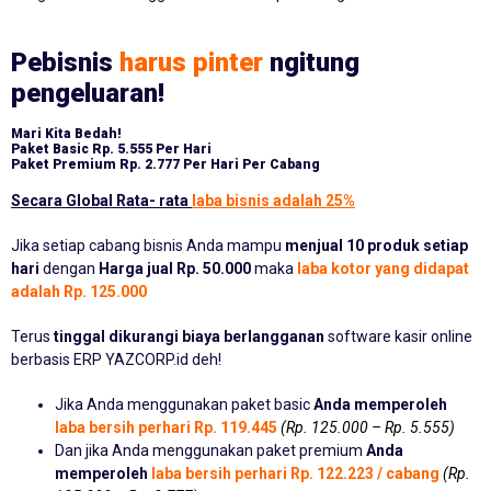
Pebisnis
harus pinter
ngitung
pengeluaran!
Mari Kita Bedah!
Paket Basic
Rp. 5.555 Per Hari
Paket Premium
Rp. 2.777 Per Hari Per Cabang
Secara Global Rata- rata
laba bisnis adalah 25%
Jika setiap cabang bisnis Anda mampu
menjual 10 produk setiap
hari
dengan
Harga jual Rp. 50.000
maka
laba kotor yang didapat
adalah Rp. 125.000
Terus
tinggal dikurangi biaya berlangganan
software kasir online
berbasis ERP YAZCORP.id deh!
Jika Anda menggunakan paket basic
Anda memperoleh
laba bersih perhari Rp. 119.445
(Rp. 125.000 – Rp. 5.555)
Dan jika Anda menggunakan paket premium
Anda
memperoleh
laba bersih perhari Rp. 122.223 / cabang
(Rp.