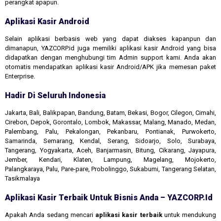
perangkat apapun.
Aplikasi Kasir Android
Selain aplikasi berbasis web yang dapat diakses kapanpun dan
dimanapun, YAZCORP.id juga memiliki aplikasi kasir Android yang bisa
didapatkan dengan menghubungi tim Admin support kami. Anda akan
otomatis mendapatkan aplikasi kasir Android/APK jika memesan paket
Enterprise.
Hadir Di Seluruh Indonesia
Jakarta, Bali, Balikpapan, Bandung, Batam, Bekasi, Bogor, Cilegon, Cimahi,
Cirebon, Depok, Gorontalo, Lombok, Makassar, Malang, Manado, Medan,
Palembang, Palu, Pekalongan, Pekanbaru, Pontianak, Purwokerto,
Samarinda, Semarang, Kendal, Serang, Sidoarjo, Solo, Surabaya,
Tangerang, Yogyakarta, Aceh, Banjarmasin, Bitung, Cikarang, Jayapura,
Jember, Kendari, Klaten, Lampung, Magelang, Mojokerto,
Palangkaraya, Palu, Pare-pare, Probolinggo, Sukabumi, Tangerang Selatan,
Tasikmalaya
Aplikasi Kasir Terbaik Untuk Bisnis Anda – YAZCORP.id
Apakah Anda sedang mencari
aplikasi kasir terbaik
untuk mendukung