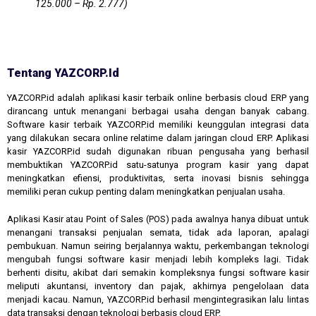
125.000 – Rp. 2.777)
Tentang YAZCORP.id
YAZCORP.id adalah aplikasi kasir terbaik online berbasis cloud ERP yang
dirancang untuk menangani berbagai usaha dengan banyak cabang.
Software kasir terbaik YAZCORP.id memiliki keunggulan integrasi data
yang dilakukan secara online relatime dalam jaringan cloud ERP. Aplikasi
kasir YAZCORP.id sudah digunakan ribuan pengusaha yang berhasil
membuktikan YAZCORP.id satu-satunya program kasir yang dapat
meningkatkan efiensi, produktivitas, serta inovasi bisnis sehingga
memiliki peran cukup penting dalam meningkatkan penjualan usaha.
Aplikasi Kasir atau Point of Sales (POS) pada awalnya hanya dibuat untuk
menangani transaksi penjualan semata, tidak ada laporan, apalagi
pembukuan. Namun seiring berjalannya waktu, perkembangan teknologi
mengubah fungsi software kasir menjadi lebih kompleks lagi. Tidak
berhenti disitu, akibat dari semakin kompleksnya fungsi software kasir
meliputi akuntansi, inventory dan pajak, akhirnya pengelolaan data
menjadi kacau. Namun, YAZCORP.id berhasil mengintegrasikan lalu lintas
data transaksi dengan teknologi berbasis cloud ERP.