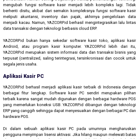
mengubah fungsi software kasir menjadi lebih kompleks lagi. Tidak
berhenti disitu, akibat dari semakin kompleksnya fungsi software kasir
meliputi akuntansi, inventory dan pajak, akhirnya pengelolaan data
menjadi kacau. Namun, YAZCORP.id berhasil mengintegrasikan lalu lintas
data transaksi dengan teknologi berbasis cloud ERP.
YAZCORP.id bukan hanya sekedar software kasir toko, aplikasi kasir
Android, atau program kasir komputer. YAZCORP.id lebih dari itu,
YAZCORP.id merupakan sistem informasi data dan transaksi bisnis yang
terpusat (centralized, saling terintegrasi, tersinkronisasi dan cocok untuk
segala jenis usaha.
Aplikasi Kasir PC
YAZCORP.id berhasil menjadi aplikasi kasir terbaik di Indonesia dengan
berbagai fitur lengkap. Software kasir PC sendiri merupakan pilihan
terbaik karena sangat mudah digunakan dengan berbagai hardware POS
yang memerlukan koneksi USB. YAZCORP.id dibangun dengan teknologi
ERP yang canggih sehingga dapat menyesuaikan dengan berbagai PC dan
hardware POS.
Di dalam sebuah aplikasi kasir PC pada umumnya mengharuskan
pengguna menyimpan lisensi aktivasi. Jika hilang maupun melewati batas