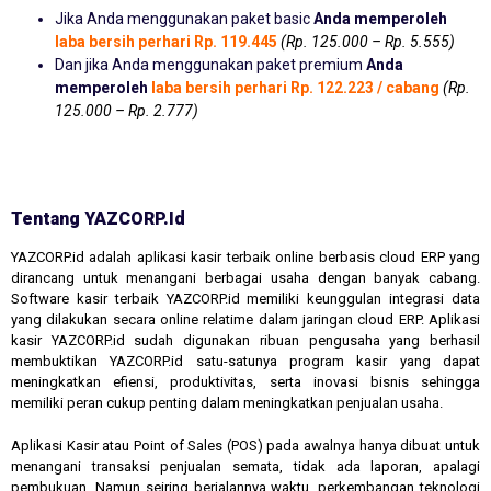
Jika Anda menggunakan paket basic
Anda memperoleh
laba bersih perhari Rp. 119.445
(Rp. 125.000 – Rp. 5.555)
Dan jika Anda menggunakan paket premium
Anda
memperoleh
laba bersih perhari Rp. 122.223 / cabang
(Rp.
125.000 – Rp. 2.777)
Tentang YAZCORP.id
YAZCORP.id adalah aplikasi kasir terbaik online berbasis cloud ERP yang
dirancang untuk menangani berbagai usaha dengan banyak cabang.
Software kasir terbaik YAZCORP.id memiliki keunggulan integrasi data
yang dilakukan secara online relatime dalam jaringan cloud ERP. Aplikasi
kasir YAZCORP.id sudah digunakan ribuan pengusaha yang berhasil
membuktikan YAZCORP.id satu-satunya program kasir yang dapat
meningkatkan efiensi, produktivitas, serta inovasi bisnis sehingga
memiliki peran cukup penting dalam meningkatkan penjualan usaha.
Aplikasi Kasir atau Point of Sales (POS) pada awalnya hanya dibuat untuk
menangani transaksi penjualan semata, tidak ada laporan, apalagi
pembukuan. Namun seiring berjalannya waktu, perkembangan teknologi