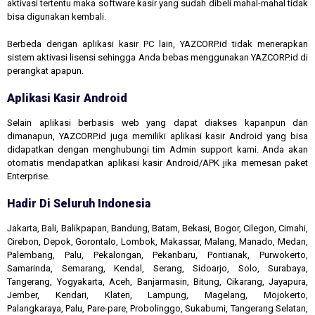
aktivasi tertentu maka software kasir yang sudah dibeli mahal-mahal tidak
bisa digunakan kembali.
Berbeda dengan aplikasi kasir PC lain, YAZCORP.id tidak menerapkan
sistem aktivasi lisensi sehingga Anda bebas menggunakan YAZCORP.id di
perangkat apapun.
Aplikasi Kasir Android
Selain aplikasi berbasis web yang dapat diakses kapanpun dan
dimanapun, YAZCORP.id juga memiliki aplikasi kasir Android yang bisa
didapatkan dengan menghubungi tim Admin support kami. Anda akan
otomatis mendapatkan aplikasi kasir Android/APK jika memesan paket
Enterprise.
Hadir Di Seluruh Indonesia
Jakarta, Bali, Balikpapan, Bandung, Batam, Bekasi, Bogor, Cilegon, Cimahi,
Cirebon, Depok, Gorontalo, Lombok, Makassar, Malang, Manado, Medan,
Palembang, Palu, Pekalongan, Pekanbaru, Pontianak, Purwokerto,
Samarinda, Semarang, Kendal, Serang, Sidoarjo, Solo, Surabaya,
Tangerang, Yogyakarta, Aceh, Banjarmasin, Bitung, Cikarang, Jayapura,
Jember, Kendari, Klaten, Lampung, Magelang, Mojokerto,
Palangkaraya, Palu, Pare-pare, Probolinggo, Sukabumi, Tangerang Selatan,