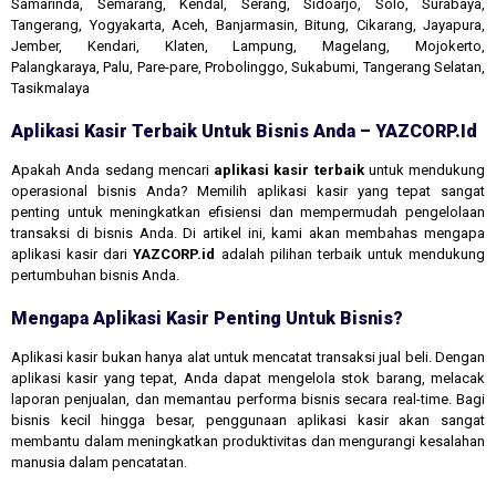
Samarinda, Semarang, Kendal, Serang, Sidoarjo, Solo, Surabaya,
Tangerang, Yogyakarta, Aceh, Banjarmasin, Bitung, Cikarang, Jayapura,
Jember, Kendari, Klaten, Lampung, Magelang, Mojokerto,
Palangkaraya, Palu, Pare-pare, Probolinggo, Sukabumi, Tangerang Selatan,
Tasikmalaya
Aplikasi Kasir Terbaik Untuk Bisnis Anda – YAZCORP.id
Apakah Anda sedang mencari
aplikasi kasir terbaik
untuk mendukung
operasional bisnis Anda? Memilih aplikasi kasir yang tepat sangat
penting untuk meningkatkan efisiensi dan mempermudah pengelolaan
transaksi di bisnis Anda. Di artikel ini, kami akan membahas mengapa
aplikasi kasir dari
YAZCORP.id
adalah pilihan terbaik untuk mendukung
pertumbuhan bisnis Anda.
Mengapa Aplikasi Kasir Penting Untuk Bisnis?
Aplikasi kasir bukan hanya alat untuk mencatat transaksi jual beli. Dengan
aplikasi kasir yang tepat, Anda dapat mengelola stok barang, melacak
laporan penjualan, dan memantau performa bisnis secara real-time. Bagi
bisnis kecil hingga besar, penggunaan aplikasi kasir akan sangat
membantu dalam meningkatkan produktivitas dan mengurangi kesalahan
manusia dalam pencatatan.