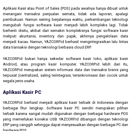
Aplikasi Kasir atau Point of Sales (POS) pada awalnya hanya dibuat untuk
menangani transaksi penjualan semata, tidak ada laporan, apalagi
pembukuan. Namun seiring berjalannya waktu, perkembangan teknologi
mengubah fungsi software kasir menjadi lebih kompleks lagi. Tidak
berhenti disitu, akibat dari semakin kompleksnya fungsi software kasir
meliputi akuntansi, inventory dan pajak, akhirnya pengelolaan data
menjadi kacau. Namun, YAZCORP.id berhasil mengintegrasikan lalu lintas
data transaksi dengan teknologi berbasis cloud ERP.
YAZCORP.id bukan hanya sekedar software kasir toko, aplikasi kasir
Android, atau program kasir komputer. YAZCORP.id lebih dari itu,
YAZCORP.id merupakan sistem informasi data dan transaksi bisnis yang
terpusat (centralized, saling terintegrasi, tersinkronisasi dan cocok untuk
segala jenis usaha.
Aplikasi Kasir PC
YAZCORP.id berhasil menjadi aplikasi kasir terbaik di Indonesia dengan
berbagai fitur lengkap. Software kasir PC sendiri merupakan pilihan
terbaik karena sangat mudah digunakan dengan berbagai hardware POS
yang memerlukan koneksi USB. YAZCORP.id dibangun dengan teknologi
ERP yang canggih sehingga dapat menyesuaikan dengan berbagai PC dan
hardware POS.