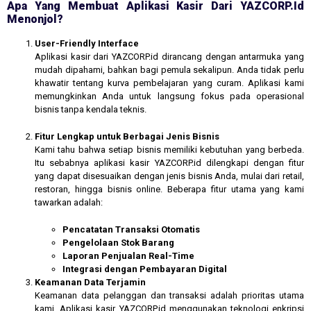
Apa Yang Membuat Aplikasi Kasir Dari YAZCORP.id
Menonjol?
User-Friendly Interface
Aplikasi kasir dari YAZCORP.id dirancang dengan antarmuka yang
mudah dipahami, bahkan bagi pemula sekalipun. Anda tidak perlu
khawatir tentang kurva pembelajaran yang curam. Aplikasi kami
memungkinkan Anda untuk langsung fokus pada operasional
bisnis tanpa kendala teknis.
Fitur Lengkap untuk Berbagai Jenis Bisnis
Kami tahu bahwa setiap bisnis memiliki kebutuhan yang berbeda.
Itu sebabnya aplikasi kasir YAZCORP.id dilengkapi dengan fitur
yang dapat disesuaikan dengan jenis bisnis Anda, mulai dari retail,
restoran, hingga bisnis online. Beberapa fitur utama yang kami
tawarkan adalah:
Pencatatan Transaksi Otomatis
Pengelolaan Stok Barang
Laporan Penjualan Real-Time
Integrasi dengan Pembayaran Digital
Keamanan Data Terjamin
Keamanan data pelanggan dan transaksi adalah prioritas utama
kami. Aplikasi kasir YAZCORP.id menggunakan teknologi enkripsi