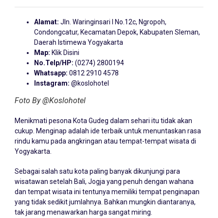
Alamat:
Jln. Waringinsari I No.12c, Ngropoh,
Condongcatur, Kecamatan Depok, Kabupaten Sleman,
Daerah Istimewa Yogyakarta
Map:
Klik Disini
No.Telp/HP:
(0274) 2800194
Whatsapp:
0812 2910 4578
Instagram:
@koslohotel
Foto By @Koslohotel
Menikmati pesona Kota Gudeg dalam sehari itu tidak akan
cukup. Menginap adalah ide terbaik untuk menuntaskan rasa
rindu kamu pada angkringan atau tempat-tempat wisata di
Yogyakarta.
Sebagai salah satu kota paling banyak dikunjungi para
wisatawan setelah Bali,
Jogja
yang penuh dengan wahana
dan tempat wisata ini tentunya memiliki tempat penginapan
yang tidak sedikit jumlahnya. Bahkan mungkin diantaranya,
tak jarang menawarkan harga sangat miring.