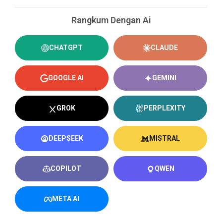
Rangkum Dengan Ai
CHATGPT
CLAUDE
GOOGLE AI
GEMINI
GROK
PERPLEXITY
DEEPSEEK
MISTRAL
COPILOT
QWEN
META AI