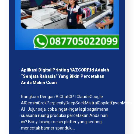
Aplikasi Digital Printing YAZCORP.id Adalah
“Senjata Rahasia” Yang Bikin Percetakan
Anda Makin Cuan
Rangkum Dengan AiChatGPTClaudeGoogle
AIGeminiGrokPerplexityDeepSeekMistralCopilotQwenMeta
AI Jujur saja, coba ingat-ingat lagi bagaimana
suasana ruang produksi percetakan Anda hari
ini? Bunyi bising mesin plotter yang sedang
mencetak banner spanduk,…