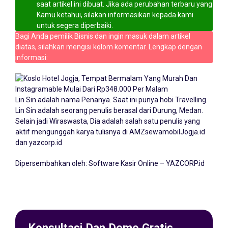
saat artikel ini dibuat. Jika ada perubahan terbaru yang
Kamu ketahui, silakan informasikan kepada kami
untuk segera diperbaiki.
Bagi Anda pemilik Bisnis dan ingin masuk dalam artikel
diatas, silahkan mengisi kolom komentar. Lengkap dengan
informasi:
Lin Sin adalah nama Penanya. Saat ini punya hobi Travelling.
Lin Sin adalah seorang penulis berasal dari Durung, Medan.
Selain jadi Wiraswasta, Dia adalah salah satu penulis yang
aktif mengunggah karya tulisnya di
AMZsewamobilJogja.id
dan yazcorp.id
Dipersembahkan oleh:
Software Kasir Online – YAZCORP.id