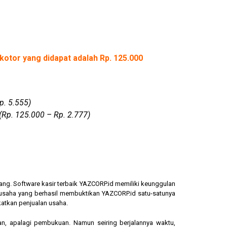
kotor yang didapat adalah Rp. 125.000
p. 5.555)
(Rp. 125.000 – Rp. 2.777)
ang. Software kasir terbaik YAZCORP.id memiliki keunggulan
ngusaha yang berhasil membuktikan YAZCORP.id satu-satunya
katkan penjualan usaha.
an, apalagi pembukuan. Namun seiring berjalannya waktu,