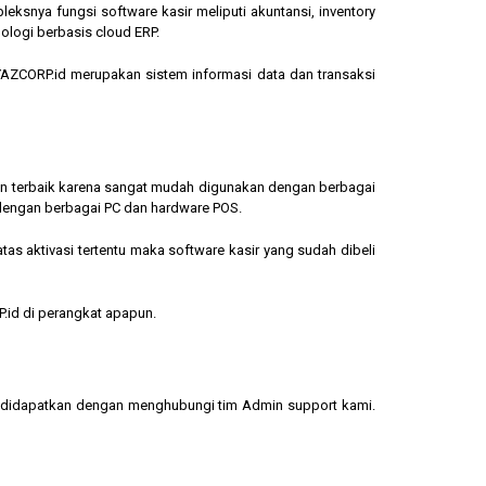
eksnya fungsi software kasir meliputi akuntansi, inventory
ologi berbasis cloud ERP.
, YAZCORP.id merupakan sistem informasi data dan transaksi
lihan terbaik karena sangat mudah digunakan dengan berbagai
dengan berbagai PC dan hardware POS.
s aktivasi tertentu maka software kasir yang sudah dibeli
.id di perangkat apapun.
sa didapatkan dengan menghubungi tim Admin support kami.