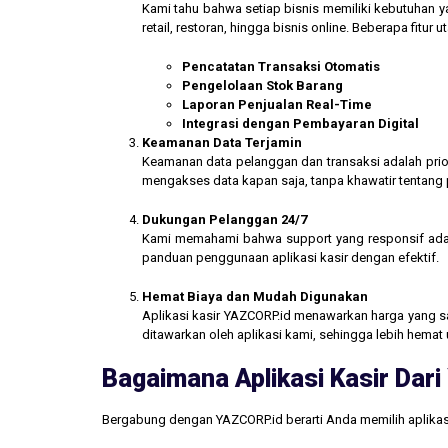
Kami tahu bahwa setiap bisnis memiliki kebutuhan ya
retail, restoran, hingga bisnis online. Beberapa fitur
Pencatatan Transaksi Otomatis
Pengelolaan Stok Barang
Laporan Penjualan Real-Time
Integrasi dengan Pembayaran Digital
Keamanan Data Terjamin
Keamanan data pelanggan dan transaksi adalah prior
mengakses data kapan saja, tanpa khawatir tentang
Dukungan Pelanggan 24/7
Kami memahami bahwa support yang responsif ada
panduan penggunaan aplikasi kasir dengan efektif.
Hemat Biaya dan Mudah Digunakan
Aplikasi kasir YAZCORP.id menawarkan harga yang san
ditawarkan oleh aplikasi kami, sehingga lebih hemat 
Bagaimana Aplikasi Kasir Da
Bergabung dengan YAZCORP.id berarti Anda memilih aplikas