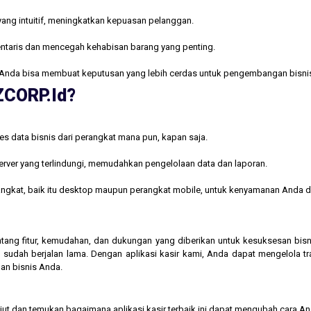
yang intuitif, meningkatkan kepuasan pelanggan.
ntaris dan mencegah kehabisan barang yang penting.
Anda bisa membuat keputusan yang lebih cerdas untuk pengembangan bisni
AZCORP.id?
s data bisnis dari perangkat mana pun, kapan saja.
rver yang terlindungi, memudahkan pengelolaan data dan laporan.
rangkat, baik itu desktop maupun perangkat mobile, untuk kenyamanan Anda d
 tentang fitur, kemudahan, dan dukungan yang diberikan untuk kesuksesan b
 sudah berjalan lama. Dengan aplikasi kasir kami, Anda dapat mengelola t
an bisnis Anda.
njut dan temukan bagaimana aplikasi kasir terbaik ini dapat mengubah cara A