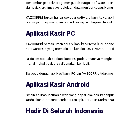
perkembangan teknologi mengubah fungsi software kasir men
dan pajak, akhirnya pengelolaan data menjadi kacau. Namun,
YAZCORP.id bukan hanya sekedar software kasir toko, aplik
bisnis yang terpusat (centralized, saling terintegrasi, tersi
Aplikasi Kasir PC
YAZCORP.id berhasil menjadi aplikasi kasir terbaik di Indo
hardware POS yang memerlukan koneksi USB. YAZCORP.id d
Di dalam sebuah aplikasi kasir PC pada umumnya mengharus
mahal-mahal tidak bisa digunakan kembali.
Berbeda dengan aplikasi kasir PC lain, YAZCORP.id tidak 
Aplikasi Kasir Android
Selain aplikasi berbasis web yang dapat diakses kapanpu
Anda akan otomatis mendapatkan aplikasi kasir Android/AP
Hadir Di Seluruh Indonesia