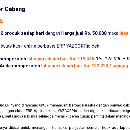
er Cabang
5%
0 produk setiap hari
dengan
Harga jual Rp. 50.000
maka
laba 
tware kasir online berbasis ERP YAZCORP.id deh!
memperoleh
laba bersih perhari Rp. 119.445
(Rp. 125.000 – R
Anda memperoleh
laba bersih perhari Rp. 122.223 / cabang
cloud ERP yang dirancang untuk menangani berbagai usaha dengan banyak cab
am jaringan cloud ERP. Aplikasi kasir YAZCORP.id sudah digunakan ribuan pe
as, serta inovasi bisnis sehingga memiliki peran cukup penting dalam mening
hanya dibuat untuk menangani transaksi penjualan semata, tidak ada lapor