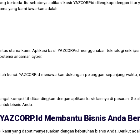
ng berbeda. Itu sebabnya aplikasi kasir YAZCORP.id dilengkapi dengan fitur 
 utama yang kami tawarkan adalah:
itas utama kami. Aplikasi kasir YAZCORP.id menggunakan teknologi enkripsi 
 potensi ancaman cyber.
lah kunci. YAZCORP.id menawarkan dukungan pelanggan sepanjang waktu,
gat kompetitif dibandingkan dengan aplikasi kasir lainnya di pasaran. Selain
untuk bisnis Anda.
ri YAZCORP.id Membantu Bisnis Anda B
i kasir yang dapat menyesuaikan dengan kebutuhan bisnis Anda. Berikut ada