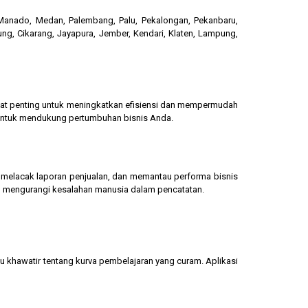
, Manado, Medan, Palembang, Palu, Pekalongan, Pekanbaru,
ung, Cikarang, Jayapura, Jember, Kendari, Klaten, Lampung,
gat penting untuk meningkatkan efisiensi dan mempermudah
 untuk mendukung pertumbuhan bisnis Anda.
g, melacak laporan penjualan, dan memantau performa bisnis
dan mengurangi kesalahan manusia dalam pencatatan.
u khawatir tentang kurva pembelajaran yang curam. Aplikasi