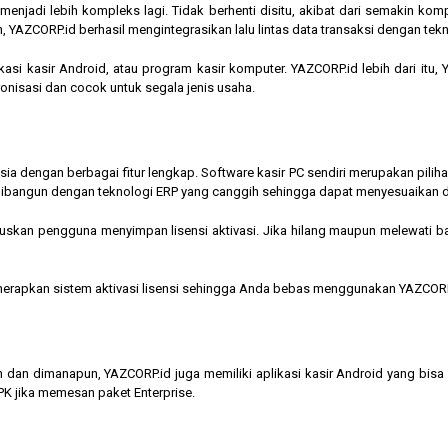
jadi lebih kompleks lagi. Tidak berhenti disitu, akibat dari semakin kompl
 YAZCORP.id berhasil mengintegrasikan lalu lintas data transaksi dengan tekn
asi kasir Android, atau program kasir komputer. YAZCORP.id lebih dari itu
nkronisasi dan cocok untuk segala jenis usaha.
nesia dengan berbagai fitur lengkap. Software kasir PC sendiri merupakan pi
ibangun dengan teknologi ERP yang canggih sehingga dapat menyesuaikan 
kan pengguna menyimpan lisensi aktivasi. Jika hilang maupun melewati bata
menerapkan sistem aktivasi lisensi sehingga Anda bebas menggunakan YAZCORP
n dan dimanapun, YAZCORP.id juga memiliki aplikasi kasir Android yang bi
K jika memesan paket Enterprise.