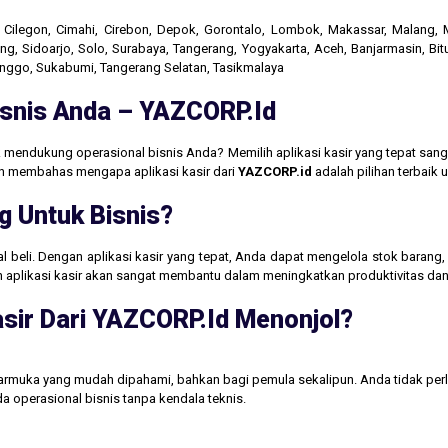
r, Cilegon, Cimahi, Cirebon, Depok, Gorontalo, Lombok, Makassar, Malang
g, Sidoarjo, Solo, Surabaya, Tangerang, Yogyakarta, Aceh, Banjarmasin, Bit
linggo, Sukabumi, Tangerang Selatan, Tasikmalaya
Bisnis Anda – YAZCORP.id
 mendukung operasional bisnis Anda? Memilih aplikasi kasir yang tepat san
akan membahas mengapa aplikasi kasir dari
YAZCORP.id
adalah pilihan terbaik
g Untuk Bisnis?
jual beli. Dengan aplikasi kasir yang tepat, Anda dapat mengelola stok baran
aan aplikasi kasir akan sangat membantu dalam meningkatkan produktivitas 
sir Dari YAZCORP.id Menonjol?
tarmuka yang mudah dipahami, bahkan bagi pemula sekalipun. Anda tidak perl
operasional bisnis tanpa kendala teknis.