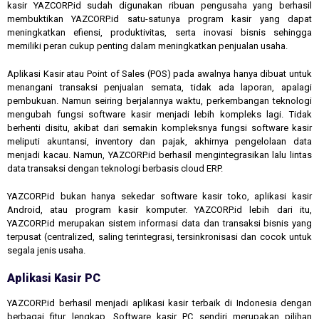
kasir YAZCORP.id sudah digunakan ribuan pengusaha yang berhasil
membuktikan YAZCORP.id satu-satunya program kasir yang dapat
meningkatkan efiensi, produktivitas, serta inovasi bisnis sehingga
memiliki peran cukup penting dalam meningkatkan penjualan usaha.
Aplikasi Kasir atau Point of Sales (POS) pada awalnya hanya dibuat untuk
menangani transaksi penjualan semata, tidak ada laporan, apalagi
pembukuan. Namun seiring berjalannya waktu, perkembangan teknologi
mengubah fungsi software kasir menjadi lebih kompleks lagi. Tidak
berhenti disitu, akibat dari semakin kompleksnya fungsi software kasir
meliputi akuntansi, inventory dan pajak, akhirnya pengelolaan data
menjadi kacau. Namun, YAZCORP.id berhasil mengintegrasikan lalu lintas
data transaksi dengan teknologi berbasis cloud ERP.
YAZCORP.id bukan hanya sekedar software kasir toko, aplikasi kasir
Android, atau program kasir komputer. YAZCORP.id lebih dari itu,
YAZCORP.id merupakan sistem informasi data dan transaksi bisnis yang
terpusat (centralized, saling terintegrasi, tersinkronisasi dan cocok untuk
segala jenis usaha.
Aplikasi Kasir PC
YAZCORP.id berhasil menjadi aplikasi kasir terbaik di Indonesia dengan
berbagai fitur lengkap. Software kasir PC sendiri merupakan pilihan