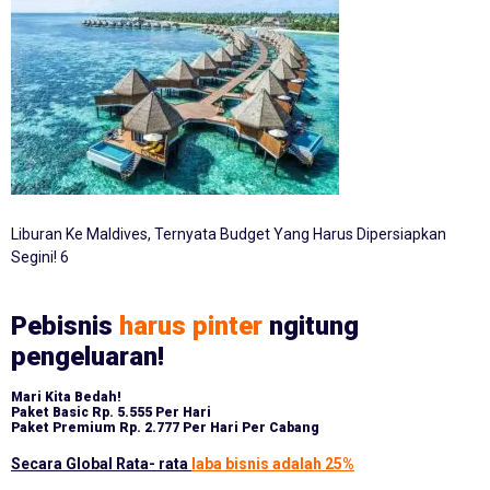
Liburan Ke Maldives, Ternyata Budget Yang Harus Dipersiapkan
Segini! 6
Pebisnis
harus pinter
ngitung
pengeluaran!
Mari Kita Bedah!
Paket Basic
Rp. 5.555 Per Hari
Paket Premium
Rp. 2.777 Per Hari Per Cabang
Secara Global Rata- rata
laba bisnis adalah 25%