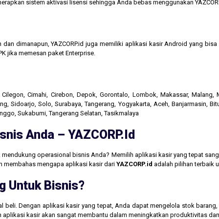
menerapkan sistem aktivasi lisensi sehingga Anda bebas menggunakan YAZCORP
n dan dimanapun, YAZCORP.id juga memiliki aplikasi kasir Android yang bi
K jika memesan paket Enterprise.
r, Cilegon, Cimahi, Cirebon, Depok, Gorontalo, Lombok, Makassar, Malang
g, Sidoarjo, Solo, Surabaya, Tangerang, Yogyakarta, Aceh, Banjarmasin, Bit
linggo, Sukabumi, Tangerang Selatan, Tasikmalaya
Bisnis Anda – YAZCORP.id
 mendukung operasional bisnis Anda? Memilih aplikasi kasir yang tepat san
akan membahas mengapa aplikasi kasir dari
YAZCORP.id
adalah pilihan terbaik
g Untuk Bisnis?
jual beli. Dengan aplikasi kasir yang tepat, Anda dapat mengelola stok baran
aan aplikasi kasir akan sangat membantu dalam meningkatkan produktivitas 