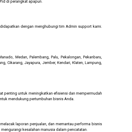
.id di perangkat apapun.
sa didapatkan dengan menghubungi tim Admin support kami.
, Manado, Medan, Palembang, Palu, Pekalongan, Pekanbaru,
ung, Cikarang, Jayapura, Jember, Kendari, Klaten, Lampung,
gat penting untuk meningkatkan efisiensi dan mempermudah
 untuk mendukung pertumbuhan bisnis Anda.
g, melacak laporan penjualan, dan memantau performa bisnis
dan mengurangi kesalahan manusia dalam pencatatan.