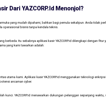
sir Dari YAZCORP.id Menonjol?
tarmuka yang mudah dipahami, bahkan bagi pemula sekalipun. Anda tidak perl
operasional bisnis tanpa kendala teknis.
ng berbeda. Itu sebabnya aplikasi kasir YAZCORP.id dilengkapi dengan fitur 
 utama yang kami tawarkan adalah:
itas utama kami. Aplikasi kasir YAZCORP.id menggunakan teknologi enkripsi 
 potensi ancaman cyber.
lah kunci. YAZCORP.id menawarkan dukungan pelanggan sepanjang waktu,