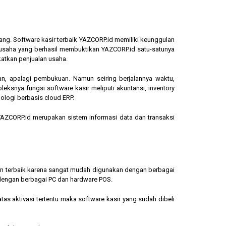
ang. Software kasir terbaik YAZCORP.id memiliki keunggulan
ngusaha yang berhasil membuktikan YAZCORP.id satu-satunya
katkan penjualan usaha.
an, apalagi pembukuan. Namun seiring berjalannya waktu,
eksnya fungsi software kasir meliputi akuntansi, inventory
ologi berbasis cloud ERP.
, YAZCORP.id merupakan sistem informasi data dan transaksi
lihan terbaik karena sangat mudah digunakan dengan berbagai
dengan berbagai PC dan hardware POS.
s aktivasi tertentu maka software kasir yang sudah dibeli