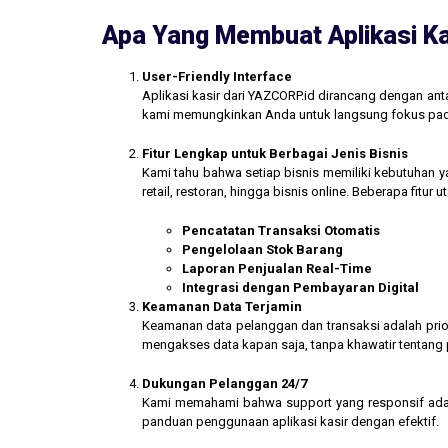
Apa Yang Membuat Aplikasi Ka
User-Friendly Interface
Aplikasi kasir dari YAZCORP.id dirancang dengan an
kami memungkinkan Anda untuk langsung fokus pada 
Fitur Lengkap untuk Berbagai Jenis Bisnis
Kami tahu bahwa setiap bisnis memiliki kebutuhan ya
retail, restoran, hingga bisnis online. Beberapa fitur
Pencatatan Transaksi Otomatis
Pengelolaan Stok Barang
Laporan Penjualan Real-Time
Integrasi dengan Pembayaran Digital
Keamanan Data Terjamin
Keamanan data pelanggan dan transaksi adalah prior
mengakses data kapan saja, tanpa khawatir tentang
Dukungan Pelanggan 24/7
Kami memahami bahwa support yang responsif ada
panduan penggunaan aplikasi kasir dengan efektif.