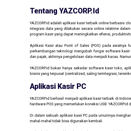
Tentang YAZCORP.id
YAZCORP.id adalah aplikasi kasir terbaik online berbasis 
integrasi data yang dilakukan secara online relatime dal
program kasir yang dapat meningkatkan efiensi, produktivit
Aplikasi Kasir atau Point of Sales (POS) pada awalnya 
perkembangan teknologi mengubah fungsi software kasir men
dan pajak, akhirnya pengelolaan data menjadi kacau. Namun,
YAZCORP.id bukan hanya sekedar software kasir toko, aplik
bisnis yang terpusat (centralized, saling terintegrasi, tersi
Aplikasi Kasir PC
YAZCORP.id berhasil menjadi aplikasi kasir terbaik di Indo
hardware POS yang memerlukan koneksi USB. YAZCORP.id d
Di dalam sebuah aplikasi kasir PC pada umumnya mengharus
mahal-mahal tidak bisa digunakan kembali.