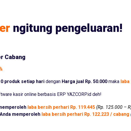
er
ngitung pengeluaran!
er Cabang
5%
0 produk setiap hari
dengan
Harga jual Rp. 50.000
maka
laba 
tware kasir online berbasis ERP YAZCORP.id deh!
memperoleh
laba bersih perhari Rp. 119.445
(Rp. 125.000 – R
Anda memperoleh
laba bersih perhari Rp. 122.223 / cabang