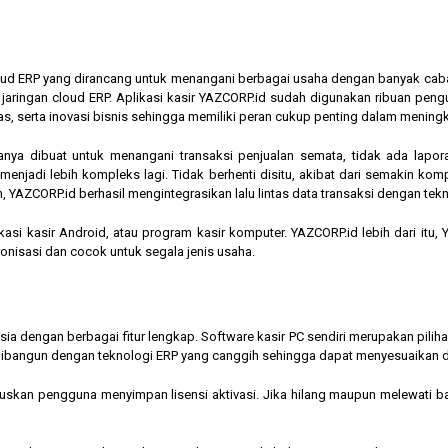
cloud ERP yang dirancang untuk menangani berbagai usaha dengan banyak cab
am jaringan cloud ERP. Aplikasi kasir YAZCORP.id sudah digunakan ribuan pe
as, serta inovasi bisnis sehingga memiliki peran cukup penting dalam mening
hanya dibuat untuk menangani transaksi penjualan semata, tidak ada lapor
jadi lebih kompleks lagi. Tidak berhenti disitu, akibat dari semakin kompl
 YAZCORP.id berhasil mengintegrasikan lalu lintas data transaksi dengan tekn
asi kasir Android, atau program kasir komputer. YAZCORP.id lebih dari itu
nkronisasi dan cocok untuk segala jenis usaha.
nesia dengan berbagai fitur lengkap. Software kasir PC sendiri merupakan pi
ibangun dengan teknologi ERP yang canggih sehingga dapat menyesuaikan 
kan pengguna menyimpan lisensi aktivasi. Jika hilang maupun melewati bata