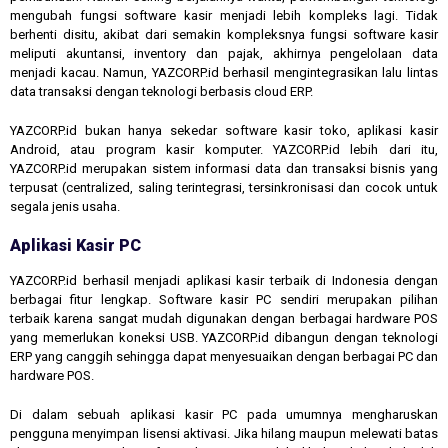
mengubah fungsi software kasir menjadi lebih kompleks lagi. Tidak
berhenti disitu, akibat dari semakin kompleksnya fungsi software kasir
meliputi akuntansi, inventory dan pajak, akhirnya pengelolaan data
menjadi kacau. Namun, YAZCORP.id berhasil mengintegrasikan lalu lintas
data transaksi dengan teknologi berbasis cloud ERP.
YAZCORP.id bukan hanya sekedar software kasir toko, aplikasi kasir
Android, atau program kasir komputer. YAZCORP.id lebih dari itu,
YAZCORP.id merupakan sistem informasi data dan transaksi bisnis yang
terpusat (centralized, saling terintegrasi, tersinkronisasi dan cocok untuk
segala jenis usaha.
Aplikasi Kasir PC
YAZCORP.id berhasil menjadi aplikasi kasir terbaik di Indonesia dengan
berbagai fitur lengkap. Software kasir PC sendiri merupakan pilihan
terbaik karena sangat mudah digunakan dengan berbagai hardware POS
yang memerlukan koneksi USB. YAZCORP.id dibangun dengan teknologi
ERP yang canggih sehingga dapat menyesuaikan dengan berbagai PC dan
hardware POS.
Di dalam sebuah aplikasi kasir PC pada umumnya mengharuskan
pengguna menyimpan lisensi aktivasi. Jika hilang maupun melewati batas