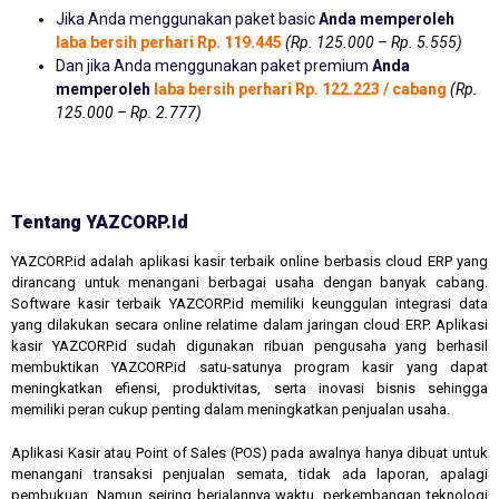
Jika Anda menggunakan paket basic
Anda memperoleh
laba bersih perhari Rp. 119.445
(Rp. 125.000 – Rp. 5.555)
Dan jika Anda menggunakan paket premium
Anda
memperoleh
laba bersih perhari Rp. 122.223 / cabang
(Rp.
125.000 – Rp. 2.777)
Tentang YAZCORP.id
YAZCORP.id adalah aplikasi kasir terbaik online berbasis cloud ERP yang
dirancang untuk menangani berbagai usaha dengan banyak cabang.
Software kasir terbaik YAZCORP.id memiliki keunggulan integrasi data
yang dilakukan secara online relatime dalam jaringan cloud ERP. Aplikasi
kasir YAZCORP.id sudah digunakan ribuan pengusaha yang berhasil
membuktikan YAZCORP.id satu-satunya program kasir yang dapat
meningkatkan efiensi, produktivitas, serta inovasi bisnis sehingga
memiliki peran cukup penting dalam meningkatkan penjualan usaha.
Aplikasi Kasir atau Point of Sales (POS) pada awalnya hanya dibuat untuk
menangani transaksi penjualan semata, tidak ada laporan, apalagi
pembukuan. Namun seiring berjalannya waktu, perkembangan teknologi