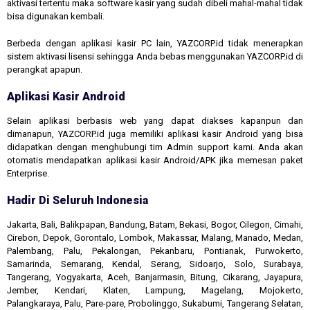
aktivasi tertentu maka software kasir yang sudah dibeli mahal-mahal tidak
bisa digunakan kembali.
Berbeda dengan aplikasi kasir PC lain, YAZCORP.id tidak menerapkan
sistem aktivasi lisensi sehingga Anda bebas menggunakan YAZCORP.id di
perangkat apapun.
Aplikasi Kasir Android
Selain aplikasi berbasis web yang dapat diakses kapanpun dan
dimanapun, YAZCORP.id juga memiliki aplikasi kasir Android yang bisa
didapatkan dengan menghubungi tim Admin support kami. Anda akan
otomatis mendapatkan aplikasi kasir Android/APK jika memesan paket
Enterprise.
Hadir Di Seluruh Indonesia
Jakarta, Bali, Balikpapan, Bandung, Batam, Bekasi, Bogor, Cilegon, Cimahi,
Cirebon, Depok, Gorontalo, Lombok, Makassar, Malang, Manado, Medan,
Palembang, Palu, Pekalongan, Pekanbaru, Pontianak, Purwokerto,
Samarinda, Semarang, Kendal, Serang, Sidoarjo, Solo, Surabaya,
Tangerang, Yogyakarta, Aceh, Banjarmasin, Bitung, Cikarang, Jayapura,
Jember, Kendari, Klaten, Lampung, Magelang, Mojokerto,
Palangkaraya, Palu, Pare-pare, Probolinggo, Sukabumi, Tangerang Selatan,