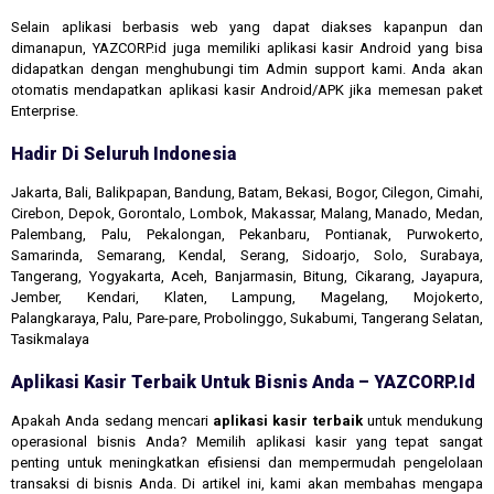
Selain aplikasi berbasis web yang dapat diakses kapanpun dan
dimanapun, YAZCORP.id juga memiliki aplikasi kasir Android yang bisa
didapatkan dengan menghubungi tim Admin support kami. Anda akan
otomatis mendapatkan aplikasi kasir Android/APK jika memesan paket
Enterprise.
Hadir Di Seluruh Indonesia
Jakarta, Bali, Balikpapan, Bandung, Batam, Bekasi, Bogor, Cilegon, Cimahi,
Cirebon, Depok, Gorontalo, Lombok, Makassar, Malang, Manado, Medan,
Palembang, Palu, Pekalongan, Pekanbaru, Pontianak, Purwokerto,
Samarinda, Semarang, Kendal, Serang, Sidoarjo, Solo, Surabaya,
Tangerang, Yogyakarta, Aceh, Banjarmasin, Bitung, Cikarang, Jayapura,
Jember, Kendari, Klaten, Lampung, Magelang, Mojokerto,
Palangkaraya, Palu, Pare-pare, Probolinggo, Sukabumi, Tangerang Selatan,
Tasikmalaya
Aplikasi Kasir Terbaik Untuk Bisnis Anda – YAZCORP.id
Apakah Anda sedang mencari
aplikasi kasir terbaik
untuk mendukung
operasional bisnis Anda? Memilih aplikasi kasir yang tepat sangat
penting untuk meningkatkan efisiensi dan mempermudah pengelolaan
transaksi di bisnis Anda. Di artikel ini, kami akan membahas mengapa