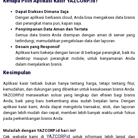
Kenapa Pilih Aplikasi Kasir YAZCORP.id?
Dapat Diakses Dimana Saja
Dengan aplikasi berbasis cloud, Anda bisa mengakses data bisnis
dari perangkat mana pun, kapan saja.
Penyimpanan Data Aman dan Tertata
Semua data bisnis Anda disimpan dengan aman di server yang
terlindungi, memudahkan pengelolaan data dan laporan.
Desain yang Responsif
Aplikasi kami bekerja dengan lancar di berbagai perangkat, baik itu
desktop maupun perangkat mobile, untuk kenyamanan Anda
dalam menjalankan bisnis.
Kesimpulan
Aplikasi kasir terbaik bukan hanya tentang harga, tetapi tentang fitur,
kemudahan, dan dukungan yang diberikan untuk kesuksesan bisnis Anda.
YAZCORP.id menawarkan solusi yang lengkap dan efisien bagi bisnis
Anda, baik yang baru berkembang atau sudah berjalan lama. Dengan
aplikasi kasir kami, Anda dapat mengelola transaksi, stok, dan laporan
dengan lebih mudah dan cepat, memberi lebih banyak waktu untuk fokus
pada perkembangan bisnis Anda.
Mulailah dengan YAZCORP.id hari ini!
YAZCORP.id
Cek website kami di
untuk informasi lebih lanjut dan