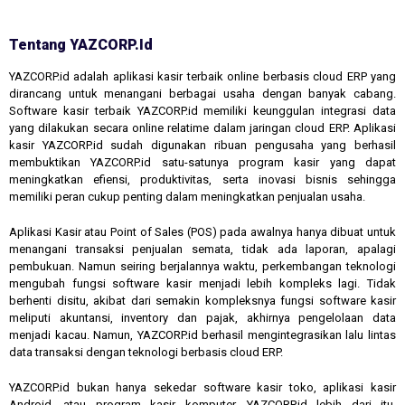
Tentang YAZCORP.id
YAZCORP.id adalah aplikasi kasir terbaik online berbasis cloud ERP yang
dirancang untuk menangani berbagai usaha dengan banyak cabang.
Software kasir terbaik YAZCORP.id memiliki keunggulan integrasi data
yang dilakukan secara online relatime dalam jaringan cloud ERP. Aplikasi
kasir YAZCORP.id sudah digunakan ribuan pengusaha yang berhasil
membuktikan YAZCORP.id satu-satunya program kasir yang dapat
meningkatkan efiensi, produktivitas, serta inovasi bisnis sehingga
memiliki peran cukup penting dalam meningkatkan penjualan usaha.
Aplikasi Kasir atau Point of Sales (POS) pada awalnya hanya dibuat untuk
menangani transaksi penjualan semata, tidak ada laporan, apalagi
pembukuan. Namun seiring berjalannya waktu, perkembangan teknologi
mengubah fungsi software kasir menjadi lebih kompleks lagi. Tidak
berhenti disitu, akibat dari semakin kompleksnya fungsi software kasir
meliputi akuntansi, inventory dan pajak, akhirnya pengelolaan data
menjadi kacau. Namun, YAZCORP.id berhasil mengintegrasikan lalu lintas
data transaksi dengan teknologi berbasis cloud ERP.
YAZCORP.id bukan hanya sekedar software kasir toko, aplikasi kasir
Android, atau program kasir komputer. YAZCORP.id lebih dari itu,