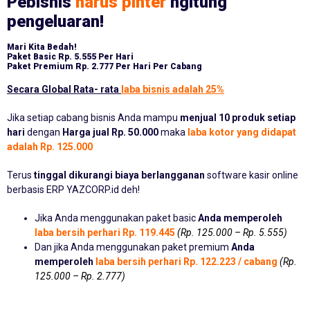
Pebisnis
harus pinter
ngitung
pengeluaran!
Mari Kita Bedah!
Paket Basic
Rp. 5.555 Per Hari
Paket Premium
Rp. 2.777 Per Hari Per Cabang
Secara Global Rata- rata
laba bisnis adalah 25%
Jika setiap cabang bisnis Anda mampu
menjual 10 produk setiap
hari
dengan
Harga jual Rp. 50.000
maka
laba kotor yang didapat
adalah Rp. 125.000
Terus
tinggal dikurangi biaya berlangganan
software kasir online
berbasis ERP YAZCORP.id deh!
Jika Anda menggunakan paket basic
Anda memperoleh
laba bersih perhari Rp. 119.445
(Rp. 125.000 – Rp. 5.555)
Dan jika Anda menggunakan paket premium
Anda
memperoleh
laba bersih perhari Rp. 122.223 / cabang
(Rp.
125.000 – Rp. 2.777)