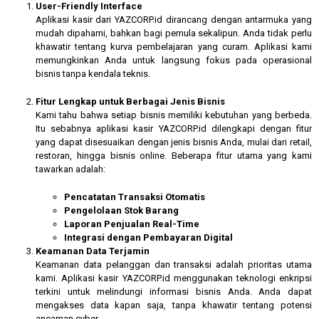
User-Friendly Interface
Aplikasi kasir dari YAZCORP.id dirancang dengan antarmuka yang
mudah dipahami, bahkan bagi pemula sekalipun. Anda tidak perlu
khawatir tentang kurva pembelajaran yang curam. Aplikasi kami
memungkinkan Anda untuk langsung fokus pada operasional
bisnis tanpa kendala teknis.
Fitur Lengkap untuk Berbagai Jenis Bisnis
Kami tahu bahwa setiap bisnis memiliki kebutuhan yang berbeda.
Itu sebabnya aplikasi kasir YAZCORP.id dilengkapi dengan fitur
yang dapat disesuaikan dengan jenis bisnis Anda, mulai dari retail,
restoran, hingga bisnis online. Beberapa fitur utama yang kami
tawarkan adalah:
Pencatatan Transaksi Otomatis
Pengelolaan Stok Barang
Laporan Penjualan Real-Time
Integrasi dengan Pembayaran Digital
Keamanan Data Terjamin
Keamanan data pelanggan dan transaksi adalah prioritas utama
kami. Aplikasi kasir YAZCORP.id menggunakan teknologi enkripsi
terkini untuk melindungi informasi bisnis Anda. Anda dapat
mengakses data kapan saja, tanpa khawatir tentang potensi
ancaman cyber.