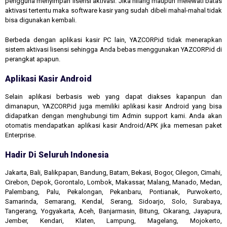
pengguna menyimpan lisensi aktivasi. Jika hilang maupun melewati batas
aktivasi tertentu maka software kasir yang sudah dibeli mahal-mahal tidak
bisa digunakan kembali.
Berbeda dengan aplikasi kasir PC lain, YAZCORP.id tidak menerapkan
sistem aktivasi lisensi sehingga Anda bebas menggunakan YAZCORP.id di
perangkat apapun.
Aplikasi Kasir Android
Selain aplikasi berbasis web yang dapat diakses kapanpun dan
dimanapun, YAZCORP.id juga memiliki aplikasi kasir Android yang bisa
didapatkan dengan menghubungi tim Admin support kami. Anda akan
otomatis mendapatkan aplikasi kasir Android/APK jika memesan paket
Enterprise.
Hadir Di Seluruh Indonesia
Jakarta, Bali, Balikpapan, Bandung, Batam, Bekasi, Bogor, Cilegon, Cimahi,
Cirebon, Depok, Gorontalo, Lombok, Makassar, Malang, Manado, Medan,
Palembang, Palu, Pekalongan, Pekanbaru, Pontianak, Purwokerto,
Samarinda, Semarang, Kendal, Serang, Sidoarjo, Solo, Surabaya,
Tangerang, Yogyakarta, Aceh, Banjarmasin, Bitung, Cikarang, Jayapura,
Jember, Kendari, Klaten, Lampung, Magelang, Mojokerto,