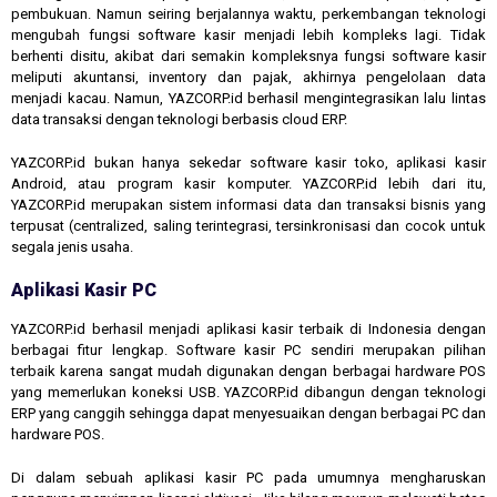
pembukuan. Namun seiring berjalannya waktu, perkembangan teknologi
mengubah fungsi software kasir menjadi lebih kompleks lagi. Tidak
berhenti disitu, akibat dari semakin kompleksnya fungsi software kasir
meliputi akuntansi, inventory dan pajak, akhirnya pengelolaan data
menjadi kacau. Namun, YAZCORP.id berhasil mengintegrasikan lalu lintas
data transaksi dengan teknologi berbasis cloud ERP.
YAZCORP.id bukan hanya sekedar software kasir toko, aplikasi kasir
Android, atau program kasir komputer. YAZCORP.id lebih dari itu,
YAZCORP.id merupakan sistem informasi data dan transaksi bisnis yang
terpusat (centralized, saling terintegrasi, tersinkronisasi dan cocok untuk
segala jenis usaha.
Aplikasi Kasir PC
YAZCORP.id berhasil menjadi aplikasi kasir terbaik di Indonesia dengan
berbagai fitur lengkap. Software kasir PC sendiri merupakan pilihan
terbaik karena sangat mudah digunakan dengan berbagai hardware POS
yang memerlukan koneksi USB. YAZCORP.id dibangun dengan teknologi
ERP yang canggih sehingga dapat menyesuaikan dengan berbagai PC dan
hardware POS.
Di dalam sebuah aplikasi kasir PC pada umumnya mengharuskan