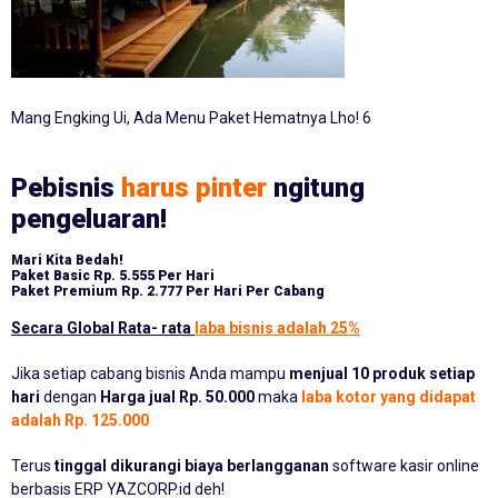
Mang Engking Ui, Ada Menu Paket Hematnya Lho! 6
Pebisnis
harus pinter
ngitung
pengeluaran!
Mari Kita Bedah!
Paket Basic
Rp. 5.555 Per Hari
Paket Premium
Rp. 2.777 Per Hari Per Cabang
Secara Global Rata- rata
laba bisnis adalah 25%
Jika setiap cabang bisnis Anda mampu
menjual 10 produk setiap
hari
dengan
Harga jual Rp. 50.000
maka
laba kotor yang didapat
adalah Rp. 125.000
Terus
tinggal dikurangi biaya berlangganan
software kasir online
berbasis ERP YAZCORP.id deh!