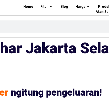
Home
Fitur
Blog
Harga
Produ
Akun Sa
har Jakarta Sel
er
ngitung pengeluaran!