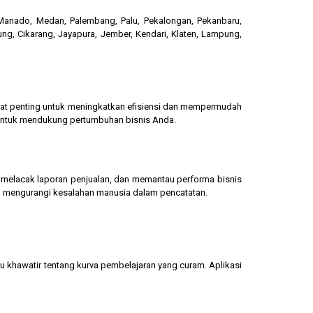
, Manado, Medan, Palembang, Palu, Pekalongan, Pekanbaru,
ung, Cikarang, Jayapura, Jember, Kendari, Klaten, Lampung,
gat penting untuk meningkatkan efisiensi dan mempermudah
 untuk mendukung pertumbuhan bisnis Anda.
g, melacak laporan penjualan, dan memantau performa bisnis
dan mengurangi kesalahan manusia dalam pencatatan.
u khawatir tentang kurva pembelajaran yang curam. Aplikasi