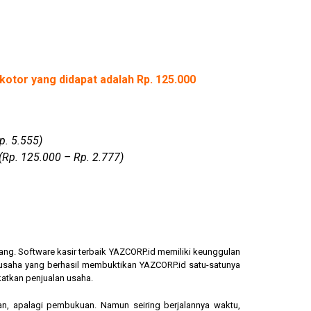
kotor yang didapat adalah Rp. 125.000
p. 5.555)
(Rp. 125.000 – Rp. 2.777)
ang. Software kasir terbaik YAZCORP.id memiliki keunggulan
ngusaha yang berhasil membuktikan YAZCORP.id satu-satunya
katkan penjualan usaha.
an, apalagi pembukuan. Namun seiring berjalannya waktu,