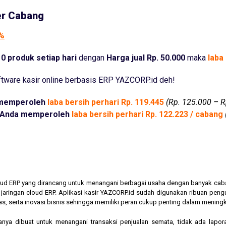
er Cabang
5%
0 produk setiap hari
dengan
Harga jual Rp. 50.000
maka
laba 
tware kasir online berbasis ERP YAZCORP.id deh!
memperoleh
laba bersih perhari Rp. 119.445
(Rp. 125.000 – R
Anda memperoleh
laba bersih perhari Rp. 122.223 / cabang
cloud ERP yang dirancang untuk menangani berbagai usaha dengan banyak cab
am jaringan cloud ERP. Aplikasi kasir YAZCORP.id sudah digunakan ribuan pe
as, serta inovasi bisnis sehingga memiliki peran cukup penting dalam mening
hanya dibuat untuk menangani transaksi penjualan semata, tidak ada lapor