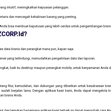
yang intuitif, meningkatkan kepuasan pelanggan.
ntaris dan mencegah kehabisan barang yang penting.
Anda bisa membuat keputusan yang lebih cerdas untuk pengembangan bisni
AZCORP.id?
s data bisnis dari perangkat mana pun, kapan saja.
rver yang terlindungi, memudahkan pengelolaan data dan laporan.
rangkat, baik itu desktop maupun perangkat mobile, untuk kenyamanan Anda d
 tentang fitur, kemudahan, dan dukungan yang diberikan untuk kesuksesan b
 sudah berjalan lama. Dengan aplikasi kasir kami, Anda dapat mengelola t
an bisnis Anda.
njut dan temukan bagaimana aplikasi kasir terbaik ini dapat mengubah cara A