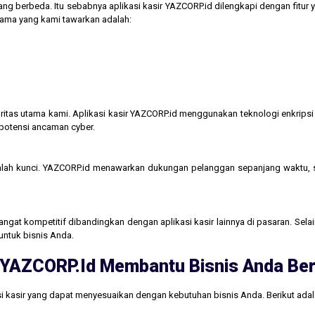
ng berbeda. Itu sebabnya aplikasi kasir YAZCORP.id dilengkapi dengan fitur 
 utama yang kami tawarkan adalah:
itas utama kami. Aplikasi kasir YAZCORP.id menggunakan teknologi enkripsi 
 potensi ancaman cyber.
lah kunci. YAZCORP.id menawarkan dukungan pelanggan sepanjang waktu,
gat kompetitif dibandingkan dengan aplikasi kasir lainnya di pasaran. Selain
untuk bisnis Anda.
ri YAZCORP.id Membantu Bisnis Anda B
i kasir yang dapat menyesuaikan dengan kebutuhan bisnis Anda. Berikut ada