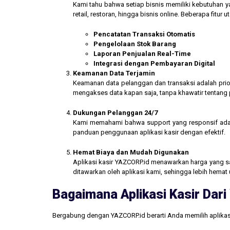
Kami tahu bahwa setiap bisnis memiliki kebutuhan ya
retail, restoran, hingga bisnis online. Beberapa fitur
Pencatatan Transaksi Otomatis
Pengelolaan Stok Barang
Laporan Penjualan Real-Time
Integrasi dengan Pembayaran Digital
Keamanan Data Terjamin
Keamanan data pelanggan dan transaksi adalah prior
mengakses data kapan saja, tanpa khawatir tentang
Dukungan Pelanggan 24/7
Kami memahami bahwa support yang responsif ada
panduan penggunaan aplikasi kasir dengan efektif.
Hemat Biaya dan Mudah Digunakan
Aplikasi kasir YAZCORP.id menawarkan harga yang san
ditawarkan oleh aplikasi kami, sehingga lebih hemat 
Bagaimana Aplikasi Kasir Da
Bergabung dengan YAZCORP.id berarti Anda memilih aplikas