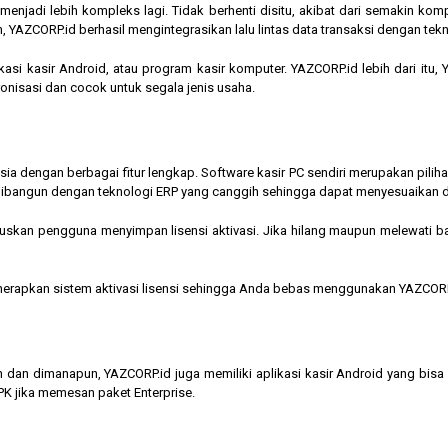
jadi lebih kompleks lagi. Tidak berhenti disitu, akibat dari semakin kompl
 YAZCORP.id berhasil mengintegrasikan lalu lintas data transaksi dengan tekn
asi kasir Android, atau program kasir komputer. YAZCORP.id lebih dari itu
nkronisasi dan cocok untuk segala jenis usaha.
nesia dengan berbagai fitur lengkap. Software kasir PC sendiri merupakan pi
ibangun dengan teknologi ERP yang canggih sehingga dapat menyesuaikan 
kan pengguna menyimpan lisensi aktivasi. Jika hilang maupun melewati bata
menerapkan sistem aktivasi lisensi sehingga Anda bebas menggunakan YAZCORP
n dan dimanapun, YAZCORP.id juga memiliki aplikasi kasir Android yang bi
K jika memesan paket Enterprise.