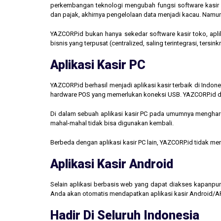
perkembangan teknologi mengubah fungsi software kasir men
dan pajak, akhirnya pengelolaan data menjadi kacau. Namun,
YAZCORP.id bukan hanya sekedar software kasir toko, aplik
bisnis yang terpusat (centralized, saling terintegrasi, tersi
Aplikasi Kasir PC
YAZCORP.id berhasil menjadi aplikasi kasir terbaik di Indo
hardware POS yang memerlukan koneksi USB. YAZCORP.id d
Di dalam sebuah aplikasi kasir PC pada umumnya mengharus
mahal-mahal tidak bisa digunakan kembali.
Berbeda dengan aplikasi kasir PC lain, YAZCORP.id tidak 
Aplikasi Kasir Android
Selain aplikasi berbasis web yang dapat diakses kapanpu
Anda akan otomatis mendapatkan aplikasi kasir Android/AP
Hadir Di Seluruh Indonesia