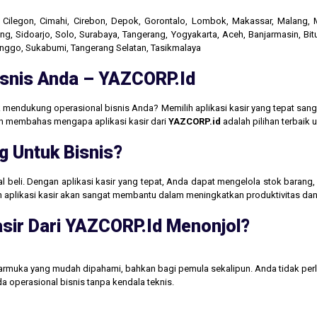
r, Cilegon, Cimahi, Cirebon, Depok, Gorontalo, Lombok, Makassar, Malang
g, Sidoarjo, Solo, Surabaya, Tangerang, Yogyakarta, Aceh, Banjarmasin, Bit
linggo, Sukabumi, Tangerang Selatan, Tasikmalaya
Bisnis Anda – YAZCORP.id
 mendukung operasional bisnis Anda? Memilih aplikasi kasir yang tepat san
akan membahas mengapa aplikasi kasir dari
YAZCORP.id
adalah pilihan terbaik
g Untuk Bisnis?
jual beli. Dengan aplikasi kasir yang tepat, Anda dapat mengelola stok baran
aan aplikasi kasir akan sangat membantu dalam meningkatkan produktivitas 
sir Dari YAZCORP.id Menonjol?
tarmuka yang mudah dipahami, bahkan bagi pemula sekalipun. Anda tidak perl
operasional bisnis tanpa kendala teknis.