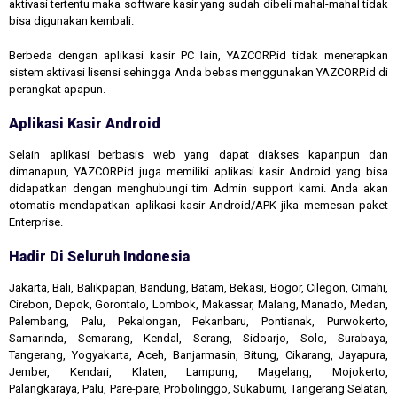
aktivasi tertentu maka software kasir yang sudah dibeli mahal-mahal tidak
bisa digunakan kembali.
Berbeda dengan aplikasi kasir PC lain, YAZCORP.id tidak menerapkan
sistem aktivasi lisensi sehingga Anda bebas menggunakan YAZCORP.id di
perangkat apapun.
Aplikasi Kasir Android
Selain aplikasi berbasis web yang dapat diakses kapanpun dan
dimanapun, YAZCORP.id juga memiliki aplikasi kasir Android yang bisa
didapatkan dengan menghubungi tim Admin support kami. Anda akan
otomatis mendapatkan aplikasi kasir Android/APK jika memesan paket
Enterprise.
Hadir Di Seluruh Indonesia
Jakarta, Bali, Balikpapan, Bandung, Batam, Bekasi, Bogor, Cilegon, Cimahi,
Cirebon, Depok, Gorontalo, Lombok, Makassar, Malang, Manado, Medan,
Palembang, Palu, Pekalongan, Pekanbaru, Pontianak, Purwokerto,
Samarinda, Semarang, Kendal, Serang, Sidoarjo, Solo, Surabaya,
Tangerang, Yogyakarta, Aceh, Banjarmasin, Bitung, Cikarang, Jayapura,
Jember, Kendari, Klaten, Lampung, Magelang, Mojokerto,
Palangkaraya, Palu, Pare-pare, Probolinggo, Sukabumi, Tangerang Selatan,