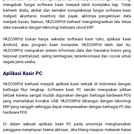
mengubah fungsi software kasir menjadi lebih kompleks lagi. Tidak
berhenti disitu, akibat dari semakin kompleksnya fungsi software kasir
meliputi akuntansi, inventory dan pajak, akhirnya pengelolaan data
menjadi kacau. Namun, YAZCORP.id berhasil mengintegrasikan lalu lintas
data transaksi dengan teknologi berbasis cloud ERP.
YAZCORP.id bukan hanya sekedar software kasir toko, aplikasi kasir
Android, atau program kasir komputer. YAZCORP.id lebih dari itu,
YAZCORP.id merupakan sistem informasi data dan transaksi bisnis yang
terpusat (centralized, saling terintegrasi, tersinkronisasi dan cocok untuk
segala jenis usaha.
Aplikasi Kasir PC
YAZCORP.id berhasil menjadi aplikasi kasir terbaik di Indonesia dengan
berbagai fitur lengkap. Software kasir PC sendiri merupakan pilihan
terbaik karena sangat mudah digunakan dengan berbagai hardware POS
yang memerlukan koneksi USB. YAZCORP.id dibangun dengan teknologi
ERP yang canggih sehingga dapat menyesuaikan dengan berbagai PC dan
hardware POS.
Di dalam sebuah aplikasi kasir PC pada umumnya mengharuskan
pengguna menyimpan lisensi aktivasi. Jika hilang maupun melewati batas