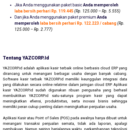
Jika Anda menggunakan paket basic
Anda memperoleh
laba bersih perhari Rp. 119.445
(Rp. 125.000 – Rp. 5.555)
Dan jika Anda menggunakan paket premium
Anda
memperoleh
laba bersih perhari Rp. 122.223 / cabang
(Rp.
125.000 – Rp. 2.777)
Tentang YAZCORP.id
YAZCORP.id adalah aplikasi kasir terbaik online berbasis cloud ERP yang
dirancang untuk menangani berbagai usaha dengan banyak cabang.
Software kasir terbaik YAZCORP.id memiliki keunggulan integrasi data
yang dilakukan secara online relatime dalam jaringan cloud ERP. Aplikasi
kasir YAZCORP.id sudah digunakan ribuan pengusaha yang berhasil
membuktikan YAZCORP.id satu-satunya program kasir yang dapat
meningkatkan efiensi, produktivitas, serta inovasi bisnis sehingga
memiliki peran cukup penting dalam meningkatkan penjualan usaha.
Aplikasi Kasir atau Point of Sales (POS) pada awalnya hanya dibuat untuk
menangani transaksi penjualan semata, tidak ada laporan, apalagi
pembukuan. Namun seiring berjalannya waktu, perkembangan teknologi