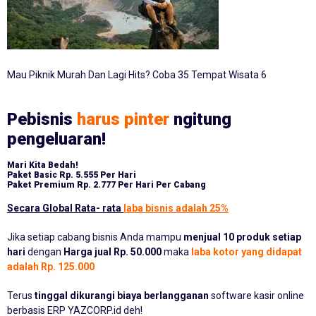
Mau Piknik Murah Dan Lagi Hits? Coba 35 Tempat Wisata 6
Pebisnis
harus pinter
ngitung
pengeluaran!
Mari Kita Bedah!
Paket Basic
Rp. 5.555 Per Hari
Paket Premium
Rp. 2.777 Per Hari Per Cabang
Secara Global Rata- rata
laba bisnis adalah 25%
Jika setiap cabang bisnis Anda mampu
menjual 10 produk setiap
hari
dengan
Harga jual Rp. 50.000
maka
laba kotor yang didapat
adalah Rp. 125.000
Terus
tinggal dikurangi biaya berlangganan
software kasir online
berbasis ERP YAZCORP.id deh!