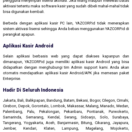
pengguna menyimpan lisensi aktivasi. Jika hilang maupun melewati batas
aktivasi tertentu maka software kasir yang sudah dibeli mahal-mahal tidak
bisa digunakan kembali.
Berbeda dengan aplikasi kasir PC lain, YAZCORP.id tidak menerapkan
sistem aktivasi lisensi sehingga Anda bebas menggunakan YAZCORP.id di
perangkat apapun.
Aplikasi Kasir Android
Selain aplikasi berbasis web yang dapat diakses kapanpun dan
dimanapun, YAZCORP.id juga memiliki aplikasi kasir Android yang bisa
didapatkan dengan menghubungi tim Admin support kami. Anda akan
otomatis mendapatkan aplikasi kasir Android/APK jika memesan paket
Enterprise.
Hadir Di Seluruh Indonesia
Jakarta, Bali, Balikpapan, Bandung, Batam, Bekasi, Bogor, Cilegon, Cimahi,
Cirebon, Depok, Gorontalo, Lombok, Makassar, Malang, Manado, Medan,
Palembang, Palu, Pekalongan, Pekanbaru, Pontianak, Purwokerto,
Samarinda, Semarang, Kendal, Serang, Sidoarjo, Solo, Surabaya,
Tangerang, Yogyakarta, Aceh, Banjarmasin, Bitung, Cikarang, Jayapura,
Jember, Kendari, Klaten, Lampung, Magelang, Mojokerto,