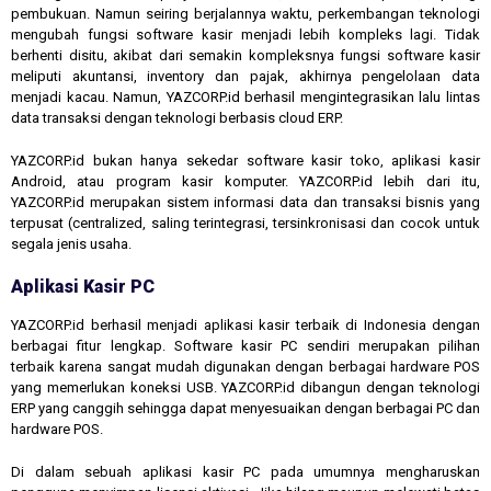
pembukuan. Namun seiring berjalannya waktu, perkembangan teknologi
mengubah fungsi software kasir menjadi lebih kompleks lagi. Tidak
berhenti disitu, akibat dari semakin kompleksnya fungsi software kasir
meliputi akuntansi, inventory dan pajak, akhirnya pengelolaan data
menjadi kacau. Namun, YAZCORP.id berhasil mengintegrasikan lalu lintas
data transaksi dengan teknologi berbasis cloud ERP.
YAZCORP.id bukan hanya sekedar software kasir toko, aplikasi kasir
Android, atau program kasir komputer. YAZCORP.id lebih dari itu,
YAZCORP.id merupakan sistem informasi data dan transaksi bisnis yang
terpusat (centralized, saling terintegrasi, tersinkronisasi dan cocok untuk
segala jenis usaha.
Aplikasi Kasir PC
YAZCORP.id berhasil menjadi aplikasi kasir terbaik di Indonesia dengan
berbagai fitur lengkap. Software kasir PC sendiri merupakan pilihan
terbaik karena sangat mudah digunakan dengan berbagai hardware POS
yang memerlukan koneksi USB. YAZCORP.id dibangun dengan teknologi
ERP yang canggih sehingga dapat menyesuaikan dengan berbagai PC dan
hardware POS.
Di dalam sebuah aplikasi kasir PC pada umumnya mengharuskan