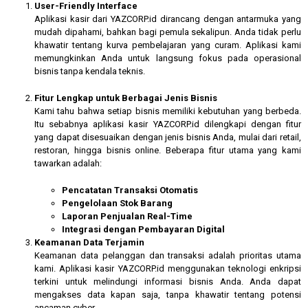
User-Friendly Interface
Aplikasi kasir dari YAZCORP.id dirancang dengan antarmuka yang
mudah dipahami, bahkan bagi pemula sekalipun. Anda tidak perlu
khawatir tentang kurva pembelajaran yang curam. Aplikasi kami
memungkinkan Anda untuk langsung fokus pada operasional
bisnis tanpa kendala teknis.
Fitur Lengkap untuk Berbagai Jenis Bisnis
Kami tahu bahwa setiap bisnis memiliki kebutuhan yang berbeda.
Itu sebabnya aplikasi kasir YAZCORP.id dilengkapi dengan fitur
yang dapat disesuaikan dengan jenis bisnis Anda, mulai dari retail,
restoran, hingga bisnis online. Beberapa fitur utama yang kami
tawarkan adalah:
Pencatatan Transaksi Otomatis
Pengelolaan Stok Barang
Laporan Penjualan Real-Time
Integrasi dengan Pembayaran Digital
Keamanan Data Terjamin
Keamanan data pelanggan dan transaksi adalah prioritas utama
kami. Aplikasi kasir YAZCORP.id menggunakan teknologi enkripsi
terkini untuk melindungi informasi bisnis Anda. Anda dapat
mengakses data kapan saja, tanpa khawatir tentang potensi
ancaman cyber.