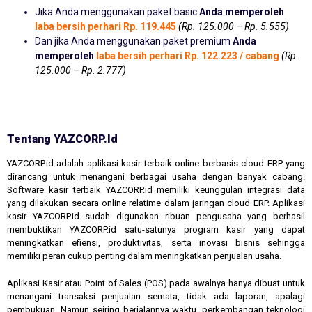
Jika Anda menggunakan paket basic
Anda memperoleh
laba bersih perhari Rp. 119.445
(Rp. 125.000 – Rp. 5.555)
Dan jika Anda menggunakan paket premium
Anda
memperoleh
laba bersih perhari Rp. 122.223 / cabang
(Rp.
125.000 – Rp. 2.777)
Tentang YAZCORP.id
YAZCORP.id adalah aplikasi kasir terbaik online berbasis cloud ERP yang
dirancang untuk menangani berbagai usaha dengan banyak cabang.
Software kasir terbaik YAZCORP.id memiliki keunggulan integrasi data
yang dilakukan secara online relatime dalam jaringan cloud ERP. Aplikasi
kasir YAZCORP.id sudah digunakan ribuan pengusaha yang berhasil
membuktikan YAZCORP.id satu-satunya program kasir yang dapat
meningkatkan efiensi, produktivitas, serta inovasi bisnis sehingga
memiliki peran cukup penting dalam meningkatkan penjualan usaha.
Aplikasi Kasir atau Point of Sales (POS) pada awalnya hanya dibuat untuk
menangani transaksi penjualan semata, tidak ada laporan, apalagi
pembukuan. Namun seiring berjalannya waktu, perkembangan teknologi