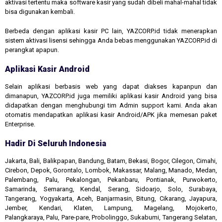
aktivasi tertentu maka software kasir yang sudah dibeli mahal-mahal tidak
bisa digunakan kembali.
Berbeda dengan aplikasi kasir PC lain, YAZCORP.id tidak menerapkan
sistem aktivasi lisensi sehingga Anda bebas menggunakan YAZCORP.id di
perangkat apapun.
Aplikasi Kasir Android
Selain aplikasi berbasis web yang dapat diakses kapanpun dan
dimanapun, YAZCORP.id juga memiliki aplikasi kasir Android yang bisa
didapatkan dengan menghubungi tim Admin support kami. Anda akan
otomatis mendapatkan aplikasi kasir Android/APK jika memesan paket
Enterprise.
Hadir Di Seluruh Indonesia
Jakarta, Bali, Balikpapan, Bandung, Batam, Bekasi, Bogor, Cilegon, Cimahi,
Cirebon, Depok, Gorontalo, Lombok, Makassar, Malang, Manado, Medan,
Palembang, Palu, Pekalongan, Pekanbaru, Pontianak, Purwokerto,
Samarinda, Semarang, Kendal, Serang, Sidoarjo, Solo, Surabaya,
Tangerang, Yogyakarta, Aceh, Banjarmasin, Bitung, Cikarang, Jayapura,
Jember, Kendari, Klaten, Lampung, Magelang, Mojokerto,
Palangkaraya, Palu, Pare-pare, Probolinggo, Sukabumi, Tangerang Selatan,