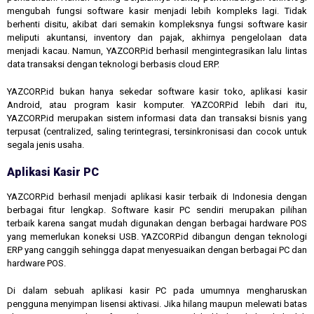
mengubah fungsi software kasir menjadi lebih kompleks lagi. Tidak
berhenti disitu, akibat dari semakin kompleksnya fungsi software kasir
meliputi akuntansi, inventory dan pajak, akhirnya pengelolaan data
menjadi kacau. Namun, YAZCORP.id berhasil mengintegrasikan lalu lintas
data transaksi dengan teknologi berbasis cloud ERP.
YAZCORP.id bukan hanya sekedar software kasir toko, aplikasi kasir
Android, atau program kasir komputer. YAZCORP.id lebih dari itu,
YAZCORP.id merupakan sistem informasi data dan transaksi bisnis yang
terpusat (centralized, saling terintegrasi, tersinkronisasi dan cocok untuk
segala jenis usaha.
Aplikasi Kasir PC
YAZCORP.id berhasil menjadi aplikasi kasir terbaik di Indonesia dengan
berbagai fitur lengkap. Software kasir PC sendiri merupakan pilihan
terbaik karena sangat mudah digunakan dengan berbagai hardware POS
yang memerlukan koneksi USB. YAZCORP.id dibangun dengan teknologi
ERP yang canggih sehingga dapat menyesuaikan dengan berbagai PC dan
hardware POS.
Di dalam sebuah aplikasi kasir PC pada umumnya mengharuskan
pengguna menyimpan lisensi aktivasi. Jika hilang maupun melewati batas