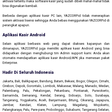
aktivasi tertentu maka software kasir yang sudah dibeli mahal-mahal tidak
bisa digunakan kembali.
Berbeda dengan aplikasi kasir PC lain, YAZCORP.id tidak menerapkan
sistem aktivasi lisensi sehingga Anda bebas menggunakan YAZCORP.id di
perangkat apapun.
Aplikasi Kasir Android
Selain aplikasi berbasis web yang dapat diakses kapanpun dan
dimanapun, YAZCORP.id juga memiliki aplikasi kasir Android yang bisa
didapatkan dengan menghubungi tim Admin support kami. Anda akan
otomatis mendapatkan aplikasi kasir Android/APK jika memesan paket
Enterprise.
Hadir Di Seluruh Indonesia
Jakarta, Bali, Balikpapan, Bandung, Batam, Bekasi, Bogor, Cilegon, Cimahi,
Cirebon, Depok, Gorontalo, Lombok, Makassar, Malang, Manado, Medan,
Palembang, Palu, Pekalongan, Pekanbaru, Pontianak, Purwokerto,
Samarinda, Semarang, Kendal, Serang, Sidoarjo, Solo, Surabaya,
Tangerang, Yogyakarta, Aceh, Banjarmasin, Bitung, Cikarang, Jayapura,
Jember, Kendari, Klaten, Lampung, Magelang, Mojokerto,
Palangkaraya, Palu, Pare-pare, Probolinggo, Sukabumi, Tangerang Selatan,