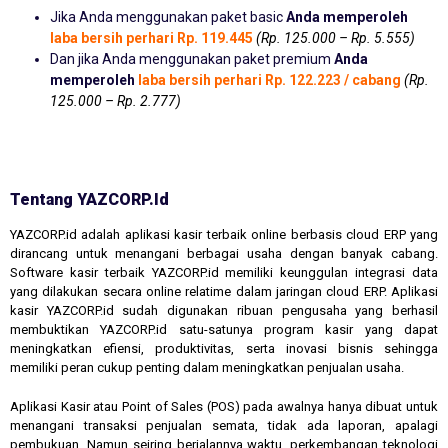
Jika Anda menggunakan paket basic
Anda memperoleh
laba bersih perhari Rp. 119.445
(Rp. 125.000 – Rp. 5.555)
Dan jika Anda menggunakan paket premium
Anda
memperoleh
laba bersih perhari Rp. 122.223 / cabang
(Rp.
125.000 – Rp. 2.777)
Tentang YAZCORP.id
YAZCORP.id adalah aplikasi kasir terbaik online berbasis cloud ERP yang
dirancang untuk menangani berbagai usaha dengan banyak cabang.
Software kasir terbaik YAZCORP.id memiliki keunggulan integrasi data
yang dilakukan secara online relatime dalam jaringan cloud ERP. Aplikasi
kasir YAZCORP.id sudah digunakan ribuan pengusaha yang berhasil
membuktikan YAZCORP.id satu-satunya program kasir yang dapat
meningkatkan efiensi, produktivitas, serta inovasi bisnis sehingga
memiliki peran cukup penting dalam meningkatkan penjualan usaha.
Aplikasi Kasir atau Point of Sales (POS) pada awalnya hanya dibuat untuk
menangani transaksi penjualan semata, tidak ada laporan, apalagi
pembukuan. Namun seiring berjalannya waktu, perkembangan teknologi