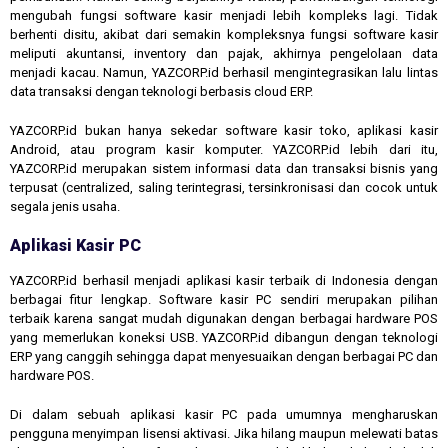
mengubah fungsi software kasir menjadi lebih kompleks lagi. Tidak
berhenti disitu, akibat dari semakin kompleksnya fungsi software kasir
meliputi akuntansi, inventory dan pajak, akhirnya pengelolaan data
menjadi kacau. Namun, YAZCORP.id berhasil mengintegrasikan lalu lintas
data transaksi dengan teknologi berbasis cloud ERP.
YAZCORP.id bukan hanya sekedar software kasir toko, aplikasi kasir
Android, atau program kasir komputer. YAZCORP.id lebih dari itu,
YAZCORP.id merupakan sistem informasi data dan transaksi bisnis yang
terpusat (centralized, saling terintegrasi, tersinkronisasi dan cocok untuk
segala jenis usaha.
Aplikasi Kasir PC
YAZCORP.id berhasil menjadi aplikasi kasir terbaik di Indonesia dengan
berbagai fitur lengkap. Software kasir PC sendiri merupakan pilihan
terbaik karena sangat mudah digunakan dengan berbagai hardware POS
yang memerlukan koneksi USB. YAZCORP.id dibangun dengan teknologi
ERP yang canggih sehingga dapat menyesuaikan dengan berbagai PC dan
hardware POS.
Di dalam sebuah aplikasi kasir PC pada umumnya mengharuskan
pengguna menyimpan lisensi aktivasi. Jika hilang maupun melewati batas