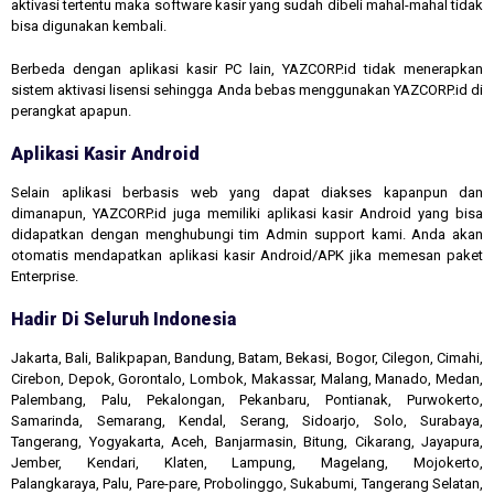
aktivasi tertentu maka software kasir yang sudah dibeli mahal-mahal tidak
bisa digunakan kembali.
Berbeda dengan aplikasi kasir PC lain, YAZCORP.id tidak menerapkan
sistem aktivasi lisensi sehingga Anda bebas menggunakan YAZCORP.id di
perangkat apapun.
Aplikasi Kasir Android
Selain aplikasi berbasis web yang dapat diakses kapanpun dan
dimanapun, YAZCORP.id juga memiliki aplikasi kasir Android yang bisa
didapatkan dengan menghubungi tim Admin support kami. Anda akan
otomatis mendapatkan aplikasi kasir Android/APK jika memesan paket
Enterprise.
Hadir Di Seluruh Indonesia
Jakarta, Bali, Balikpapan, Bandung, Batam, Bekasi, Bogor, Cilegon, Cimahi,
Cirebon, Depok, Gorontalo, Lombok, Makassar, Malang, Manado, Medan,
Palembang, Palu, Pekalongan, Pekanbaru, Pontianak, Purwokerto,
Samarinda, Semarang, Kendal, Serang, Sidoarjo, Solo, Surabaya,
Tangerang, Yogyakarta, Aceh, Banjarmasin, Bitung, Cikarang, Jayapura,
Jember, Kendari, Klaten, Lampung, Magelang, Mojokerto,
Palangkaraya, Palu, Pare-pare, Probolinggo, Sukabumi, Tangerang Selatan,