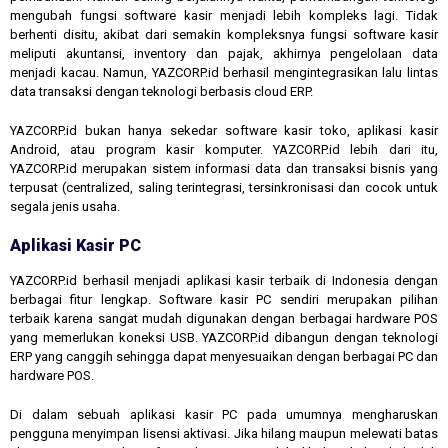
mengubah fungsi software kasir menjadi lebih kompleks lagi. Tidak
berhenti disitu, akibat dari semakin kompleksnya fungsi software kasir
meliputi akuntansi, inventory dan pajak, akhirnya pengelolaan data
menjadi kacau. Namun, YAZCORP.id berhasil mengintegrasikan lalu lintas
data transaksi dengan teknologi berbasis cloud ERP.
YAZCORP.id bukan hanya sekedar software kasir toko, aplikasi kasir
Android, atau program kasir komputer. YAZCORP.id lebih dari itu,
YAZCORP.id merupakan sistem informasi data dan transaksi bisnis yang
terpusat (centralized, saling terintegrasi, tersinkronisasi dan cocok untuk
segala jenis usaha.
Aplikasi Kasir PC
YAZCORP.id berhasil menjadi aplikasi kasir terbaik di Indonesia dengan
berbagai fitur lengkap. Software kasir PC sendiri merupakan pilihan
terbaik karena sangat mudah digunakan dengan berbagai hardware POS
yang memerlukan koneksi USB. YAZCORP.id dibangun dengan teknologi
ERP yang canggih sehingga dapat menyesuaikan dengan berbagai PC dan
hardware POS.
Di dalam sebuah aplikasi kasir PC pada umumnya mengharuskan
pengguna menyimpan lisensi aktivasi. Jika hilang maupun melewati batas