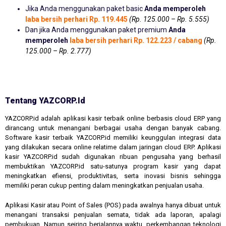
Jika Anda menggunakan paket basic
Anda memperoleh
laba bersih perhari Rp. 119.445
(Rp. 125.000 – Rp. 5.555)
Dan jika Anda menggunakan paket premium
Anda
memperoleh
laba bersih perhari Rp. 122.223 / cabang
(Rp.
125.000 – Rp. 2.777)
Tentang YAZCORP.id
YAZCORP.id adalah aplikasi kasir terbaik online berbasis cloud ERP yang
dirancang untuk menangani berbagai usaha dengan banyak cabang.
Software kasir terbaik YAZCORP.id memiliki keunggulan integrasi data
yang dilakukan secara online relatime dalam jaringan cloud ERP. Aplikasi
kasir YAZCORP.id sudah digunakan ribuan pengusaha yang berhasil
membuktikan YAZCORP.id satu-satunya program kasir yang dapat
meningkatkan efiensi, produktivitas, serta inovasi bisnis sehingga
memiliki peran cukup penting dalam meningkatkan penjualan usaha.
Aplikasi Kasir atau Point of Sales (POS) pada awalnya hanya dibuat untuk
menangani transaksi penjualan semata, tidak ada laporan, apalagi
pembukuan. Namun seiring berjalannya waktu, perkembangan teknologi