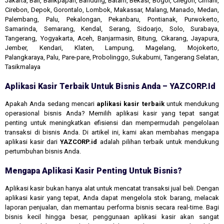
Jakarta, Bali, Balikpapan, Bandung, Batam, Bekasi, Bogor, Cilegon, Cimahi,
Cirebon, Depok, Gorontalo, Lombok, Makassar, Malang, Manado, Medan,
Palembang, Palu, Pekalongan, Pekanbaru, Pontianak, Purwokerto,
Samarinda, Semarang, Kendal, Serang, Sidoarjo, Solo, Surabaya,
Tangerang, Yogyakarta, Aceh, Banjarmasin, Bitung, Cikarang, Jayapura,
Jember, Kendari, Klaten, Lampung, Magelang, Mojokerto,
Palangkaraya, Palu, Pare-pare, Probolinggo, Sukabumi, Tangerang Selatan,
Tasikmalaya
Aplikasi Kasir Terbaik Untuk Bisnis Anda – YAZCORP.id
Apakah Anda sedang mencari
aplikasi kasir terbaik
untuk mendukung
operasional bisnis Anda? Memilih aplikasi kasir yang tepat sangat
penting untuk meningkatkan efisiensi dan mempermudah pengelolaan
transaksi di bisnis Anda. Di artikel ini, kami akan membahas mengapa
aplikasi kasir dari
YAZCORP.id
adalah pilihan terbaik untuk mendukung
pertumbuhan bisnis Anda.
Mengapa Aplikasi Kasir Penting Untuk Bisnis?
Aplikasi kasir bukan hanya alat untuk mencatat transaksi jual beli. Dengan
aplikasi kasir yang tepat, Anda dapat mengelola stok barang, melacak
laporan penjualan, dan memantau performa bisnis secara real-time. Bagi
bisnis kecil hingga besar, penggunaan aplikasi kasir akan sangat