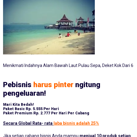
Menikmati Indahnya Alam Bawah Laut Pulau Sepa, Deket Kok Dari 6
Pebisnis
harus pinter
ngitung
pengeluaran!
Mari Kita Bedah!
Paket Basic
Rp. 5.555 Per Hari
Paket Premium
Rp. 2.777 Per Hari Per Cabang
Secara Global Rata- rata
laba bisnis adalah 25%
Jika setiap cabang bisnis Anda mampu
menjual 10 produk setiap