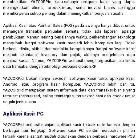
membuktikan YAZCORP.id satu-satunya program kasir yang dapat
meningkatkan efiensi, produktivitas, serta inovasi bisnis sehingga
memiliki peran cukup penting dalam meningkatkan penjualan usaha.
Aplikasi Kasir atau Point of Sales (POS) pada awalnya hanya dibuat untuk
menangani transaksi penjualan semata, tidak ada laporan, apalagi
pembukuan. Namun seiring berjalannya waktu, perkembangan teknologi
mengubah fungsi software kasir menjadi lebih kompleks lagi. Tidak
berhenti disitu, akibat dari semakin kompleksnya fungsi software kasir
meliputi akuntansi, inventory dan pajak, akhirnya pengelolaan data
menjadi kacau. Namun, YAZCORP.id berhasil mengintegrasikan lalu lintas
data transaksi dengan teknologi berbasis cloud ERP.
YAZCORP.id bukan hanya sekedar software kasir toko, aplikasi kasir
Android, atau program kasir komputer. YAZCORP.id lebih dari itu,
YAZCORP.id merupakan sistem informasi data dan transaksi bisnis yang
terpusat (centralized, saling terintegrasi, tersinkronisasi dan cocok untuk
segala jenis usaha.
Aplikasi Kasir PC
YAZCORP.id berhasil menjadi aplikasi kasir terbaik di Indonesia dengan
berbagai fitur lengkap. Software kasir PC sendiri merupakan pilihan
terbaik karena sangat mudah digunakan dengan berbagai hardware POS