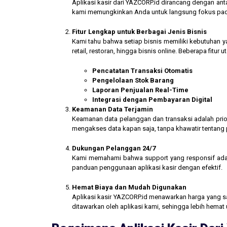
Aplikasi kasir dari YAZCORP.id dirancang dengan an
kami memungkinkan Anda untuk langsung fokus pada 
Fitur Lengkap untuk Berbagai Jenis Bisnis
Kami tahu bahwa setiap bisnis memiliki kebutuhan ya
retail, restoran, hingga bisnis online. Beberapa fitur
Pencatatan Transaksi Otomatis
Pengelolaan Stok Barang
Laporan Penjualan Real-Time
Integrasi dengan Pembayaran Digital
Keamanan Data Terjamin
Keamanan data pelanggan dan transaksi adalah prior
mengakses data kapan saja, tanpa khawatir tentang
Dukungan Pelanggan 24/7
Kami memahami bahwa support yang responsif ada
panduan penggunaan aplikasi kasir dengan efektif.
Hemat Biaya dan Mudah Digunakan
Aplikasi kasir YAZCORP.id menawarkan harga yang san
ditawarkan oleh aplikasi kami, sehingga lebih hemat 