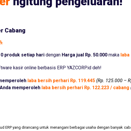
er
ngitung pengeluaran!
er Cabang
5%
0 produk setiap hari
dengan
Harga jual Rp. 50.000
maka
laba 
tware kasir online berbasis ERP YAZCORP.id deh!
memperoleh
laba bersih perhari Rp. 119.445
(Rp. 125.000 – R
Anda memperoleh
laba bersih perhari Rp. 122.223 / cabang
cloud ERP yang dirancang untuk menangani berbagai usaha dengan banyak cab