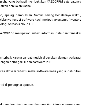
ngusaha yang berhasil membuktikan YAZCORP.id satu-satunya
katkan penjualan usaha.
an, apalagi pembukuan. Namun seiring berjalannya waktu,
eksnya fungsi software kasir meliputi akuntansi, inventory
ologi berbasis cloud ERP.
, YAZCORP.id merupakan sistem informasi data dan transaksi
lihan terbaik karena sangat mudah digunakan dengan berbagai
dengan berbagai PC dan hardware POS.
s aktivasi tertentu maka software kasir yang sudah dibeli
.id di perangkat apapun.
sa didapatkan dengan menghubungi tim Admin support kami.