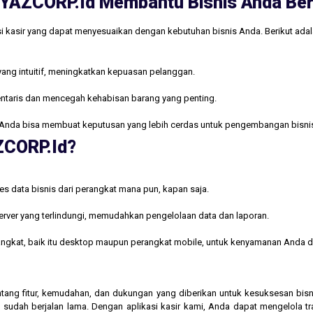
ri YAZCORP.id Membantu Bisnis Anda B
i kasir yang dapat menyesuaikan dengan kebutuhan bisnis Anda. Berikut ada
yang intuitif, meningkatkan kepuasan pelanggan.
ntaris dan mencegah kehabisan barang yang penting.
Anda bisa membuat keputusan yang lebih cerdas untuk pengembangan bisni
AZCORP.id?
s data bisnis dari perangkat mana pun, kapan saja.
rver yang terlindungi, memudahkan pengelolaan data dan laporan.
rangkat, baik itu desktop maupun perangkat mobile, untuk kenyamanan Anda d
 tentang fitur, kemudahan, dan dukungan yang diberikan untuk kesuksesan b
 sudah berjalan lama. Dengan aplikasi kasir kami, Anda dapat mengelola t