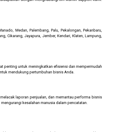
, Manado, Medan, Palembang, Palu, Pekalongan, Pekanbaru,
ung, Cikarang, Jayapura, Jember, Kendari, Klaten, Lampung,
gat penting untuk meningkatkan efisiensi dan mempermudah
 untuk mendukung pertumbuhan bisnis Anda.
g, melacak laporan penjualan, dan memantau performa bisnis
dan mengurangi kesalahan manusia dalam pencatatan.