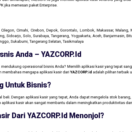
K jika memesan paket Enterprise.
r, Cilegon, Cimahi, Cirebon, Depok, Gorontalo, Lombok, Makassar, Malang
g, Sidoarjo, Solo, Surabaya, Tangerang, Yogyakarta, Aceh, Banjarmasin, Bit
linggo, Sukabumi, Tangerang Selatan, Tasikmalaya
Bisnis Anda – YAZCORP.id
 mendukung operasional bisnis Anda? Memilih aplikasi kasir yang tepat san
akan membahas mengapa aplikasi kasir dari
YAZCORP.id
adalah pilihan terbaik
g Untuk Bisnis?
jual beli. Dengan aplikasi kasir yang tepat, Anda dapat mengelola stok baran
aan aplikasi kasir akan sangat membantu dalam meningkatkan produktivitas 
sir Dari YAZCORP.id Menonjol?