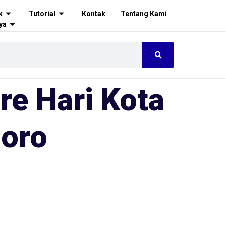
k
Tutorial
Kontak
Tentang Kami
ya
e Hari Kota
oro