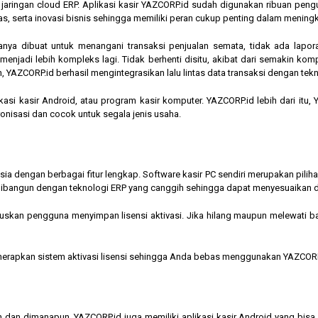
am jaringan cloud ERP. Aplikasi kasir YAZCORP.id sudah digunakan ribuan pe
as, serta inovasi bisnis sehingga memiliki peran cukup penting dalam mening
hanya dibuat untuk menangani transaksi penjualan semata, tidak ada lapor
jadi lebih kompleks lagi. Tidak berhenti disitu, akibat dari semakin kompl
 YAZCORP.id berhasil mengintegrasikan lalu lintas data transaksi dengan tekn
asi kasir Android, atau program kasir komputer. YAZCORP.id lebih dari itu
nkronisasi dan cocok untuk segala jenis usaha.
nesia dengan berbagai fitur lengkap. Software kasir PC sendiri merupakan pi
ibangun dengan teknologi ERP yang canggih sehingga dapat menyesuaikan 
kan pengguna menyimpan lisensi aktivasi. Jika hilang maupun melewati bata
menerapkan sistem aktivasi lisensi sehingga Anda bebas menggunakan YAZCORP
n dan dimanapun, YAZCORP.id juga memiliki aplikasi kasir Android yang bi