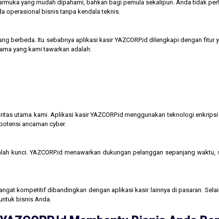
tarmuka yang mudah dipahami, bahkan bagi pemula sekalipun. Anda tidak perl
operasional bisnis tanpa kendala teknis.
ng berbeda. Itu sebabnya aplikasi kasir YAZCORP.id dilengkapi dengan fitur 
 utama yang kami tawarkan adalah:
itas utama kami. Aplikasi kasir YAZCORP.id menggunakan teknologi enkripsi 
 potensi ancaman cyber.
lah kunci. YAZCORP.id menawarkan dukungan pelanggan sepanjang waktu,
gat kompetitif dibandingkan dengan aplikasi kasir lainnya di pasaran. Selain
untuk bisnis Anda.