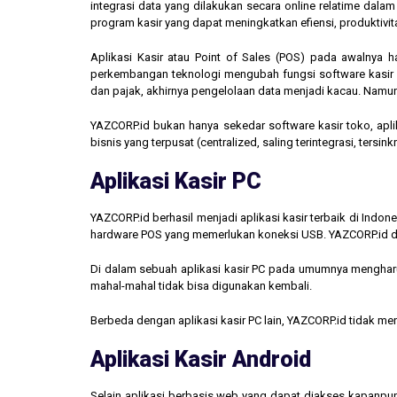
integrasi data yang dilakukan secara online relatime dal
program kasir yang dapat meningkatkan efiensi, produktivit
Aplikasi Kasir atau Point of Sales (POS) pada awalnya 
perkembangan teknologi mengubah fungsi software kasir men
dan pajak, akhirnya pengelolaan data menjadi kacau. Namun,
YAZCORP.id bukan hanya sekedar software kasir toko, aplik
bisnis yang terpusat (centralized, saling terintegrasi, tersi
Aplikasi Kasir PC
YAZCORP.id berhasil menjadi aplikasi kasir terbaik di Indo
hardware POS yang memerlukan koneksi USB. YAZCORP.id d
Di dalam sebuah aplikasi kasir PC pada umumnya mengharus
mahal-mahal tidak bisa digunakan kembali.
Berbeda dengan aplikasi kasir PC lain, YAZCORP.id tidak 
Aplikasi Kasir Android
Selain aplikasi berbasis web yang dapat diakses kapanpu