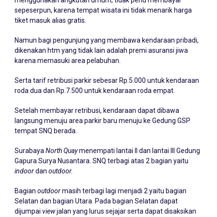
menggunakan angkutan umum, tidak perlu membayar
sepeserpun, karena tempat wisata ini tidak menarik harga
tiket masuk alias gratis.
Namun bagi pengunjung yang membawa kendaraan pribadi,
dikenakan htm yang tidak lain adalah premi asuransi jiwa
karena memasuki area pelabuhan.
Serta tarif retribusi parkir sebesar Rp.5.000 untuk kendaraan
roda dua dan Rp.7.500 untuk kendaraan roda empat.
Setelah membayar retribusi, kendaraan dapat dibawa
langsung menuju area parkir baru menuju ke Gedung GSP
tempat SNQ berada.
Surabaya
North Quay
menempati lantai II dan lantai III Gedung
Gapura Surya Nusantara. SNQ terbagi atas 2 bagian yaitu
indoor
dan
outdoor.
Bagian
outdoor
masih terbagi lagi menjadi 2 yaitu bagian
Selatan dan bagian Utara. Pada bagian Selatan dapat
dijumpai
view
jalan yang lurus sejajar serta dapat disaksikan