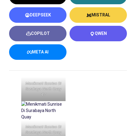
DEEPSEEK
MISTRAL
COPILOT
QWEN
META AI
Menikmati Sunrise Di
Surabaya North Quay
47
Menikmati Sunrise Di
Surabaya North Quay