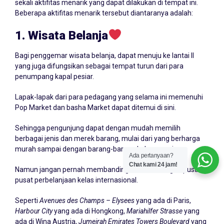
sekali aktifitas menarik yang dapat dilakukan di tempat ini.
Beberapa aktifitas menarik tersebut diantaranya adalah:
1. Wisata Belanja
Bagi penggemar wisata belanja, dapat menuju ke lantai II
yang juga difungsikan sebagai tempat turun dari para
penumpang kapal pesiar.
Lapak-lapak dari para pedagang yang selama ini memenuhi
Pop Market dan basha Market dapat ditemui di sini.
Sehingga pengunjung dapat dengan mudah memilih
berbagai jenis dan merek barang, mulai dari yang berharga
murah sampai dengan barang-barang kelas permium.
Ada pertanyaan?
Chat kami 24 jam!
Namun jangan pernah membandingkan SNQ dengan pusat-
pusat perbelanjaan kelas internasional.
Seperti
Avenues des Champs – Elysees
yang ada di Paris,
Harbour City
yang ada di Hongkong,
Mariahilfer Strasse
yang
ada di Wina Austria,
Jumeirah Emirates Towers Boulevard
yang