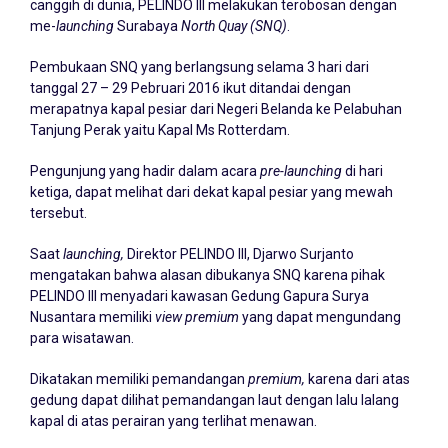
canggih di dunia, PELINDO III melakukan terobosan dengan
me-
launching
Surabaya
North Quay (SNQ)
.
Pembukaan SNQ yang berlangsung selama 3 hari dari
tanggal 27 – 29 Pebruari 2016 ikut ditandai dengan
merapatnya kapal pesiar dari Negeri Belanda ke Pelabuhan
Tanjung Perak yaitu Kapal Ms Rotterdam.
Pengunjung yang hadir dalam acara
pre-launching
di hari
ketiga, dapat melihat dari dekat kapal pesiar yang mewah
tersebut.
Saat
launching,
Direktor PELINDO III, Djarwo Surjanto
mengatakan bahwa alasan dibukanya SNQ karena pihak
PELINDO III menyadari kawasan Gedung Gapura Surya
Nusantara memiliki
view premium
yang dapat mengundang
para wisatawan.
Dikatakan memiliki pemandangan
premium,
karena dari atas
gedung dapat dilihat pemandangan laut dengan lalu lalang
kapal di atas perairan yang terlihat menawan.