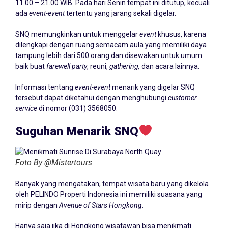
11.00 – 21.00 WIB. Pada hari Senin tempat ini ditutup, kecuali
ada
event-event
tertentu yang jarang sekali digelar.
SNQ memungkinkan untuk menggelar
event
khusus, karena
dilengkapi dengan ruang semacam aula yang memiliki daya
tampung lebih dari 500 orang dan disewakan untuk umum
baik buat
farewell party
, reuni,
gathering,
dan acara lainnya.
Informasi tentang
event-event
menarik yang digelar SNQ
tersebut dapat diketahui dengan menghubungi
customer
service
di nomor (031) 3568050.
Suguhan Menarik SNQ
Foto By @Mistertours
Banyak yang mengatakan, tempat wisata baru yang dikelola
oleh PELINDO Properti Indonesia ini memiliki suasana yang
mirip dengan
Avenue of Stars Hongkong
.
Hanya saja jika di Hongkong wisatawan bisa menikmati