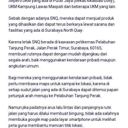
Seperti UKM yang ada di Putat Jaya (bekas lokalisasi Dolly),
UKM Kampung Lawas Maspati dan beberapa UKM yang lain.
Sebab dengan adanya SNQ, mereka dapat menjual produk
yang dihasilkan dan dapat terus berkarya lewat sarana dan
fasilitas yang ada di Surabaya
North Quay
.
Karena letak SNQ berada di kawasan petikemas Pelabuhan
Tanjung Perak, Jalan Perak Timur, Surabaya, 60165,
membuat rutenya dapat dengan mudah dijangkau dari
segala arah, baik menggunakan kendaraan pribadi maupun
angkutan umum.
Bagi mereka yang menggunakan kendaraan pribadi, tidak
perlu membawa maps untuk sampai ke lokasi, karena di
setiap sudut jalan yang ada di Surabaya dapat ditemui papan
petunjuk arah menuju ke Pelabuhan Tanjung Perak.
Namun jika padatnya arus lalu lintas dan panjangnya rute
jalan yang harus dilalui membuat bingung, tidak ada salahnya
membuka
google map
pada layar
smartphone
untuk melihat
peta guna membantu mencari titik lokasi.