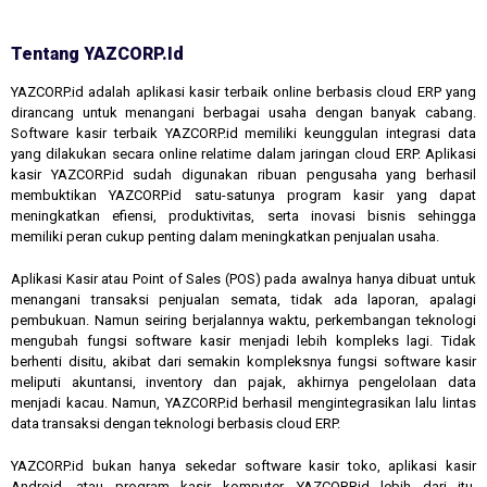
Tentang YAZCORP.id
YAZCORP.id adalah aplikasi kasir terbaik online berbasis cloud ERP yang
dirancang untuk menangani berbagai usaha dengan banyak cabang.
Software kasir terbaik YAZCORP.id memiliki keunggulan integrasi data
yang dilakukan secara online relatime dalam jaringan cloud ERP. Aplikasi
kasir YAZCORP.id sudah digunakan ribuan pengusaha yang berhasil
membuktikan YAZCORP.id satu-satunya program kasir yang dapat
meningkatkan efiensi, produktivitas, serta inovasi bisnis sehingga
memiliki peran cukup penting dalam meningkatkan penjualan usaha.
Aplikasi Kasir atau Point of Sales (POS) pada awalnya hanya dibuat untuk
menangani transaksi penjualan semata, tidak ada laporan, apalagi
pembukuan. Namun seiring berjalannya waktu, perkembangan teknologi
mengubah fungsi software kasir menjadi lebih kompleks lagi. Tidak
berhenti disitu, akibat dari semakin kompleksnya fungsi software kasir
meliputi akuntansi, inventory dan pajak, akhirnya pengelolaan data
menjadi kacau. Namun, YAZCORP.id berhasil mengintegrasikan lalu lintas
data transaksi dengan teknologi berbasis cloud ERP.
YAZCORP.id bukan hanya sekedar software kasir toko, aplikasi kasir
Android, atau program kasir komputer. YAZCORP.id lebih dari itu,