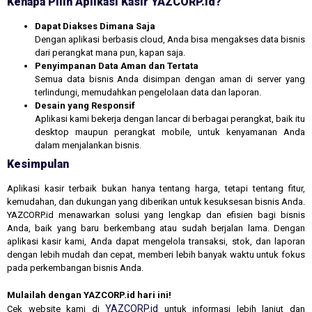
Kenapa Pilih Aplikasi Kasir YAZCORP.id?
Dapat Diakses Dimana Saja
Dengan aplikasi berbasis cloud, Anda bisa mengakses data bisnis
dari perangkat mana pun, kapan saja.
Penyimpanan Data Aman dan Tertata
Semua data bisnis Anda disimpan dengan aman di server yang
terlindungi, memudahkan pengelolaan data dan laporan.
Desain yang Responsif
Aplikasi kami bekerja dengan lancar di berbagai perangkat, baik itu
desktop maupun perangkat mobile, untuk kenyamanan Anda
dalam menjalankan bisnis.
Kesimpulan
Aplikasi kasir terbaik bukan hanya tentang harga, tetapi tentang fitur,
kemudahan, dan dukungan yang diberikan untuk kesuksesan bisnis Anda.
YAZCORP.id menawarkan solusi yang lengkap dan efisien bagi bisnis
Anda, baik yang baru berkembang atau sudah berjalan lama. Dengan
aplikasi kasir kami, Anda dapat mengelola transaksi, stok, dan laporan
dengan lebih mudah dan cepat, memberi lebih banyak waktu untuk fokus
pada perkembangan bisnis Anda.
Mulailah dengan YAZCORP.id hari ini!
YAZCORP.id
Cek website kami di
untuk informasi lebih lanjut dan