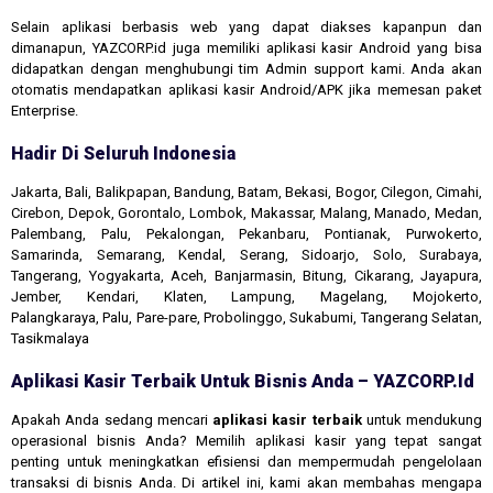
Selain aplikasi berbasis web yang dapat diakses kapanpun dan
dimanapun, YAZCORP.id juga memiliki aplikasi kasir Android yang bisa
didapatkan dengan menghubungi tim Admin support kami. Anda akan
otomatis mendapatkan aplikasi kasir Android/APK jika memesan paket
Enterprise.
Hadir Di Seluruh Indonesia
Jakarta, Bali, Balikpapan, Bandung, Batam, Bekasi, Bogor, Cilegon, Cimahi,
Cirebon, Depok, Gorontalo, Lombok, Makassar, Malang, Manado, Medan,
Palembang, Palu, Pekalongan, Pekanbaru, Pontianak, Purwokerto,
Samarinda, Semarang, Kendal, Serang, Sidoarjo, Solo, Surabaya,
Tangerang, Yogyakarta, Aceh, Banjarmasin, Bitung, Cikarang, Jayapura,
Jember, Kendari, Klaten, Lampung, Magelang, Mojokerto,
Palangkaraya, Palu, Pare-pare, Probolinggo, Sukabumi, Tangerang Selatan,
Tasikmalaya
Aplikasi Kasir Terbaik Untuk Bisnis Anda – YAZCORP.id
Apakah Anda sedang mencari
aplikasi kasir terbaik
untuk mendukung
operasional bisnis Anda? Memilih aplikasi kasir yang tepat sangat
penting untuk meningkatkan efisiensi dan mempermudah pengelolaan
transaksi di bisnis Anda. Di artikel ini, kami akan membahas mengapa