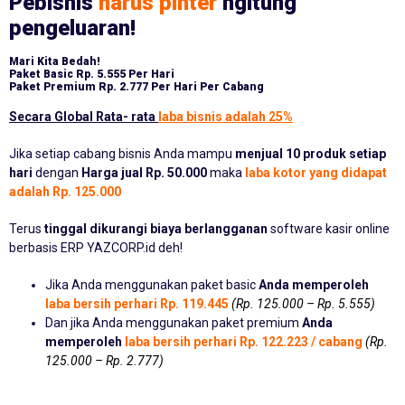
Pebisnis
harus pinter
ngitung
pengeluaran!
Mari Kita Bedah!
Paket Basic
Rp. 5.555 Per Hari
Paket Premium
Rp. 2.777 Per Hari Per Cabang
Secara Global Rata- rata
laba bisnis adalah 25%
Jika setiap cabang bisnis Anda mampu
menjual 10 produk setiap
hari
dengan
Harga jual Rp. 50.000
maka
laba kotor yang didapat
adalah Rp. 125.000
Terus
tinggal dikurangi biaya berlangganan
software kasir online
berbasis ERP YAZCORP.id deh!
Jika Anda menggunakan paket basic
Anda memperoleh
laba bersih perhari Rp. 119.445
(Rp. 125.000 – Rp. 5.555)
Dan jika Anda menggunakan paket premium
Anda
memperoleh
laba bersih perhari Rp. 122.223 / cabang
(Rp.
125.000 – Rp. 2.777)