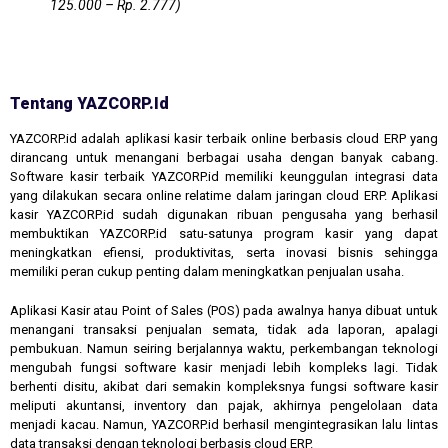
125.000 – Rp. 2.777)
Tentang YAZCORP.id
YAZCORP.id adalah aplikasi kasir terbaik online berbasis cloud ERP yang
dirancang untuk menangani berbagai usaha dengan banyak cabang.
Software kasir terbaik YAZCORP.id memiliki keunggulan integrasi data
yang dilakukan secara online relatime dalam jaringan cloud ERP. Aplikasi
kasir YAZCORP.id sudah digunakan ribuan pengusaha yang berhasil
membuktikan YAZCORP.id satu-satunya program kasir yang dapat
meningkatkan efiensi, produktivitas, serta inovasi bisnis sehingga
memiliki peran cukup penting dalam meningkatkan penjualan usaha.
Aplikasi Kasir atau Point of Sales (POS) pada awalnya hanya dibuat untuk
menangani transaksi penjualan semata, tidak ada laporan, apalagi
pembukuan. Namun seiring berjalannya waktu, perkembangan teknologi
mengubah fungsi software kasir menjadi lebih kompleks lagi. Tidak
berhenti disitu, akibat dari semakin kompleksnya fungsi software kasir
meliputi akuntansi, inventory dan pajak, akhirnya pengelolaan data
menjadi kacau. Namun, YAZCORP.id berhasil mengintegrasikan lalu lintas
data transaksi dengan teknologi berbasis cloud ERP.