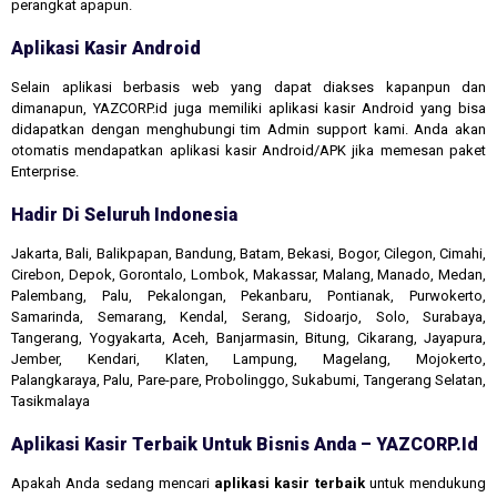
perangkat apapun.
Aplikasi Kasir Android
Selain aplikasi berbasis web yang dapat diakses kapanpun dan
dimanapun, YAZCORP.id juga memiliki aplikasi kasir Android yang bisa
didapatkan dengan menghubungi tim Admin support kami. Anda akan
otomatis mendapatkan aplikasi kasir Android/APK jika memesan paket
Enterprise.
Hadir Di Seluruh Indonesia
Jakarta, Bali, Balikpapan, Bandung, Batam, Bekasi, Bogor, Cilegon, Cimahi,
Cirebon, Depok, Gorontalo, Lombok, Makassar, Malang, Manado, Medan,
Palembang, Palu, Pekalongan, Pekanbaru, Pontianak, Purwokerto,
Samarinda, Semarang, Kendal, Serang, Sidoarjo, Solo, Surabaya,
Tangerang, Yogyakarta, Aceh, Banjarmasin, Bitung, Cikarang, Jayapura,
Jember, Kendari, Klaten, Lampung, Magelang, Mojokerto,
Palangkaraya, Palu, Pare-pare, Probolinggo, Sukabumi, Tangerang Selatan,
Tasikmalaya
Aplikasi Kasir Terbaik Untuk Bisnis Anda – YAZCORP.id
Apakah Anda sedang mencari
aplikasi kasir terbaik
untuk mendukung