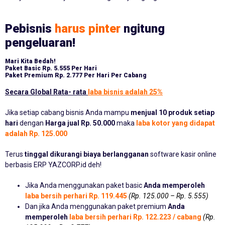
Pebisnis
harus pinter
ngitung
pengeluaran!
Mari Kita Bedah!
Paket Basic
Rp. 5.555 Per Hari
Paket Premium
Rp. 2.777 Per Hari Per Cabang
Secara Global Rata- rata
laba bisnis adalah 25%
Jika setiap cabang bisnis Anda mampu
menjual 10 produk setiap
hari
dengan
Harga jual Rp. 50.000
maka
laba kotor yang didapat
adalah Rp. 125.000
Terus
tinggal dikurangi biaya berlangganan
software kasir online
berbasis ERP YAZCORP.id deh!
Jika Anda menggunakan paket basic
Anda memperoleh
laba bersih perhari Rp. 119.445
(Rp. 125.000 – Rp. 5.555)
Dan jika Anda menggunakan paket premium
Anda
memperoleh
laba bersih perhari Rp. 122.223 / cabang
(Rp.