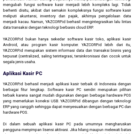
mengubah fungsi software kasir menjadi lebih kompleks lagi. Tidak
berhenti disitu, akibat dari semakin kompleksnya fungsi software kasir
meliputi akuntansi, inventory dan pajak, akhirnya pengelolaan data
menjadi kacau. Namun, YAZCORP.id berhasil mengintegrasikan lalu lintas
data transaksi dengan teknologi berbasis cloud ERP.
YAZCORP.id bukan hanya sekedar software kasir toko, aplikasi kasir
Android, atau program kasir komputer. YAZCORP.id lebih dari itu,
YAZCORP.id merupakan sistem informasi data dan transaksi bisnis yang
terpusat (centralized, saling terintegrasi, tersinkronisasi dan cocok untuk
segala jenis usaha.
Aplikasi Kasir PC
YAZCORP.id berhasil menjadi aplikasi kasir terbaik di Indonesia dengan
berbagai fitur lengkap. Software kasir PC sendiri merupakan pilihan
terbaik karena sangat mudah digunakan dengan berbagai hardware POS
yang memerlukan koneksi USB. YAZCORP.id dibangun dengan teknologi
ERP yang canggih sehingga dapat menyesuaikan dengan berbagai PC dan
hardware POS.
Di dalam sebuah aplikasi kasir PC pada umumnya mengharuskan
pengguna menyimpan lisensi aktivasi. Jika hilang maupun melewati batas