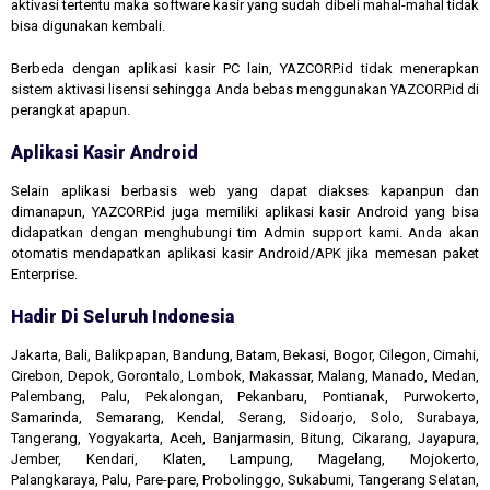
aktivasi tertentu maka software kasir yang sudah dibeli mahal-mahal tidak
bisa digunakan kembali.
Berbeda dengan aplikasi kasir PC lain, YAZCORP.id tidak menerapkan
sistem aktivasi lisensi sehingga Anda bebas menggunakan YAZCORP.id di
perangkat apapun.
Aplikasi Kasir Android
Selain aplikasi berbasis web yang dapat diakses kapanpun dan
dimanapun, YAZCORP.id juga memiliki aplikasi kasir Android yang bisa
didapatkan dengan menghubungi tim Admin support kami. Anda akan
otomatis mendapatkan aplikasi kasir Android/APK jika memesan paket
Enterprise.
Hadir Di Seluruh Indonesia
Jakarta, Bali, Balikpapan, Bandung, Batam, Bekasi, Bogor, Cilegon, Cimahi,
Cirebon, Depok, Gorontalo, Lombok, Makassar, Malang, Manado, Medan,
Palembang, Palu, Pekalongan, Pekanbaru, Pontianak, Purwokerto,
Samarinda, Semarang, Kendal, Serang, Sidoarjo, Solo, Surabaya,
Tangerang, Yogyakarta, Aceh, Banjarmasin, Bitung, Cikarang, Jayapura,
Jember, Kendari, Klaten, Lampung, Magelang, Mojokerto,
Palangkaraya, Palu, Pare-pare, Probolinggo, Sukabumi, Tangerang Selatan,