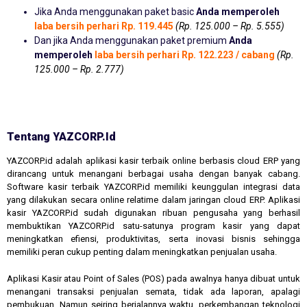
Jika Anda menggunakan paket basic
Anda memperoleh
laba bersih perhari Rp. 119.445
(Rp. 125.000 – Rp. 5.555)
Dan jika Anda menggunakan paket premium
Anda
memperoleh
laba bersih perhari Rp. 122.223 / cabang
(Rp.
125.000 – Rp. 2.777)
Tentang YAZCORP.id
YAZCORP.id adalah aplikasi kasir terbaik online berbasis cloud ERP yang
dirancang untuk menangani berbagai usaha dengan banyak cabang.
Software kasir terbaik YAZCORP.id memiliki keunggulan integrasi data
yang dilakukan secara online relatime dalam jaringan cloud ERP. Aplikasi
kasir YAZCORP.id sudah digunakan ribuan pengusaha yang berhasil
membuktikan YAZCORP.id satu-satunya program kasir yang dapat
meningkatkan efiensi, produktivitas, serta inovasi bisnis sehingga
memiliki peran cukup penting dalam meningkatkan penjualan usaha.
Aplikasi Kasir atau Point of Sales (POS) pada awalnya hanya dibuat untuk
menangani transaksi penjualan semata, tidak ada laporan, apalagi
pembukuan. Namun seiring berjalannya waktu, perkembangan teknologi