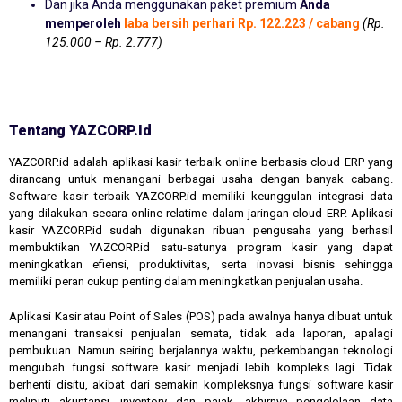
Dan jika Anda menggunakan paket premium
Anda
memperoleh
laba bersih perhari Rp. 122.223 / cabang
(Rp.
125.000 – Rp. 2.777)
Tentang YAZCORP.id
YAZCORP.id adalah aplikasi kasir terbaik online berbasis cloud ERP yang
dirancang untuk menangani berbagai usaha dengan banyak cabang.
Software kasir terbaik YAZCORP.id memiliki keunggulan integrasi data
yang dilakukan secara online relatime dalam jaringan cloud ERP. Aplikasi
kasir YAZCORP.id sudah digunakan ribuan pengusaha yang berhasil
membuktikan YAZCORP.id satu-satunya program kasir yang dapat
meningkatkan efiensi, produktivitas, serta inovasi bisnis sehingga
memiliki peran cukup penting dalam meningkatkan penjualan usaha.
Aplikasi Kasir atau Point of Sales (POS) pada awalnya hanya dibuat untuk
menangani transaksi penjualan semata, tidak ada laporan, apalagi
pembukuan. Namun seiring berjalannya waktu, perkembangan teknologi
mengubah fungsi software kasir menjadi lebih kompleks lagi. Tidak
berhenti disitu, akibat dari semakin kompleksnya fungsi software kasir
meliputi akuntansi, inventory dan pajak, akhirnya pengelolaan data