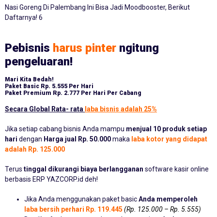
Nasi Goreng Di Palembang Ini Bisa Jadi Moodbooster, Berikut
Daftarnya! 6
Pebisnis
harus pinter
ngitung
pengeluaran!
Mari Kita Bedah!
Paket Basic
Rp. 5.555 Per Hari
Paket Premium
Rp. 2.777 Per Hari Per Cabang
Secara Global Rata- rata
laba bisnis adalah 25%
Jika setiap cabang bisnis Anda mampu
menjual 10 produk setiap
hari
dengan
Harga jual Rp. 50.000
maka
laba kotor yang didapat
adalah Rp. 125.000
Terus
tinggal dikurangi biaya berlangganan
software kasir online
berbasis ERP YAZCORP.id deh!
Jika Anda menggunakan paket basic
Anda memperoleh
laba bersih perhari Rp. 119.445
(Rp. 125.000 – Rp. 5.555)