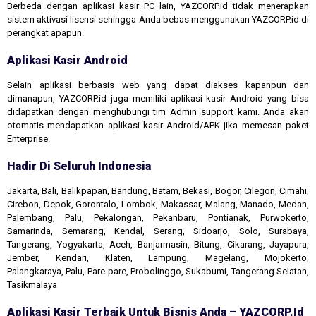
Berbeda dengan aplikasi kasir PC lain, YAZCORP.id tidak menerapkan
sistem aktivasi lisensi sehingga Anda bebas menggunakan YAZCORP.id di
perangkat apapun.
Aplikasi Kasir Android
Selain aplikasi berbasis web yang dapat diakses kapanpun dan
dimanapun, YAZCORP.id juga memiliki aplikasi kasir Android yang bisa
didapatkan dengan menghubungi tim Admin support kami. Anda akan
otomatis mendapatkan aplikasi kasir Android/APK jika memesan paket
Enterprise.
Hadir Di Seluruh Indonesia
Jakarta, Bali, Balikpapan, Bandung, Batam, Bekasi, Bogor, Cilegon, Cimahi,
Cirebon, Depok, Gorontalo, Lombok, Makassar, Malang, Manado, Medan,
Palembang, Palu, Pekalongan, Pekanbaru, Pontianak, Purwokerto,
Samarinda, Semarang, Kendal, Serang, Sidoarjo, Solo, Surabaya,
Tangerang, Yogyakarta, Aceh, Banjarmasin, Bitung, Cikarang, Jayapura,
Jember, Kendari, Klaten, Lampung, Magelang, Mojokerto,
Palangkaraya, Palu, Pare-pare, Probolinggo, Sukabumi, Tangerang Selatan,
Tasikmalaya
Aplikasi Kasir Terbaik Untuk Bisnis Anda – YAZCORP.id