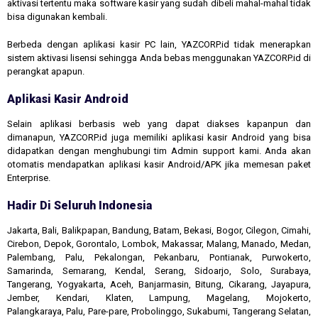
aktivasi tertentu maka software kasir yang sudah dibeli mahal-mahal tidak
bisa digunakan kembali.
Berbeda dengan aplikasi kasir PC lain, YAZCORP.id tidak menerapkan
sistem aktivasi lisensi sehingga Anda bebas menggunakan YAZCORP.id di
perangkat apapun.
Aplikasi Kasir Android
Selain aplikasi berbasis web yang dapat diakses kapanpun dan
dimanapun, YAZCORP.id juga memiliki aplikasi kasir Android yang bisa
didapatkan dengan menghubungi tim Admin support kami. Anda akan
otomatis mendapatkan aplikasi kasir Android/APK jika memesan paket
Enterprise.
Hadir Di Seluruh Indonesia
Jakarta, Bali, Balikpapan, Bandung, Batam, Bekasi, Bogor, Cilegon, Cimahi,
Cirebon, Depok, Gorontalo, Lombok, Makassar, Malang, Manado, Medan,
Palembang, Palu, Pekalongan, Pekanbaru, Pontianak, Purwokerto,
Samarinda, Semarang, Kendal, Serang, Sidoarjo, Solo, Surabaya,
Tangerang, Yogyakarta, Aceh, Banjarmasin, Bitung, Cikarang, Jayapura,
Jember, Kendari, Klaten, Lampung, Magelang, Mojokerto,
Palangkaraya, Palu, Pare-pare, Probolinggo, Sukabumi, Tangerang Selatan,