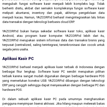
mengubah fungsi software kasir menjadi lebih kompleks lagi. Tidak
berhenti disitu, akibat dari semakin kompleksnya fungsi software kasir
meliputi akuntansi, inventory dan pajak, akhirnya pengelolaan data
menjadi kacau. Namun, YAZCORP.id berhasil mengintegrasikan lalu lintas
data transaksi dengan teknologi berbasis cloud ERP.
YAZCORP.id bukan hanya sekedar software kasir toko, aplikasi kasir
Android, atau program kasir komputer. YAZCORP.id lebih dari itu,
YAZCORP.id merupakan sistem informasi data dan transaksi bisnis yang
terpusat (centralized, saling terintegrasi, tersinkronisasi dan cocok untuk
segala jenis usaha.
Aplikasi Kasir PC
YAZCORP.id berhasil menjadi aplikasi kasir terbaik di Indonesia dengan
berbagai fitur lengkap. Software kasir PC sendiri merupakan pilihan
terbaik karena sangat mudah digunakan dengan berbagai hardware POS
yang memerlukan koneksi USB. YAZCORP.id dibangun dengan teknologi
ERP yang canggih sehingga dapat menyesuaikan dengan berbagai PC dan
hardware POS.
Di dalam sebuah aplikasi kasir PC pada umumnya mengharuskan
pengguna menyimpan lisensi aktivasi. Jika hilang maupun melewati batas