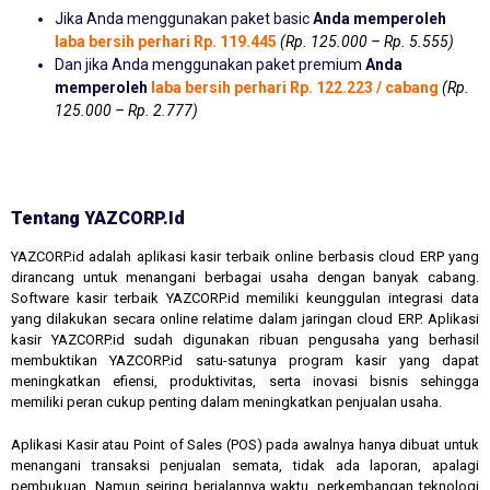
Jika Anda menggunakan paket basic
Anda memperoleh
laba bersih perhari Rp. 119.445
(Rp. 125.000 – Rp. 5.555)
Dan jika Anda menggunakan paket premium
Anda
memperoleh
laba bersih perhari Rp. 122.223 / cabang
(Rp.
125.000 – Rp. 2.777)
Tentang YAZCORP.id
YAZCORP.id adalah aplikasi kasir terbaik online berbasis cloud ERP yang
dirancang untuk menangani berbagai usaha dengan banyak cabang.
Software kasir terbaik YAZCORP.id memiliki keunggulan integrasi data
yang dilakukan secara online relatime dalam jaringan cloud ERP. Aplikasi
kasir YAZCORP.id sudah digunakan ribuan pengusaha yang berhasil
membuktikan YAZCORP.id satu-satunya program kasir yang dapat
meningkatkan efiensi, produktivitas, serta inovasi bisnis sehingga
memiliki peran cukup penting dalam meningkatkan penjualan usaha.
Aplikasi Kasir atau Point of Sales (POS) pada awalnya hanya dibuat untuk
menangani transaksi penjualan semata, tidak ada laporan, apalagi
pembukuan. Namun seiring berjalannya waktu, perkembangan teknologi