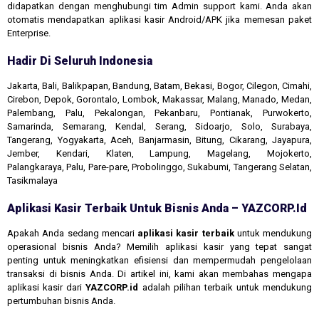
didapatkan dengan menghubungi tim Admin support kami. Anda akan
otomatis mendapatkan aplikasi kasir Android/APK jika memesan paket
Enterprise.
Hadir Di Seluruh Indonesia
Jakarta, Bali, Balikpapan, Bandung, Batam, Bekasi, Bogor, Cilegon, Cimahi,
Cirebon, Depok, Gorontalo, Lombok, Makassar, Malang, Manado, Medan,
Palembang, Palu, Pekalongan, Pekanbaru, Pontianak, Purwokerto,
Samarinda, Semarang, Kendal, Serang, Sidoarjo, Solo, Surabaya,
Tangerang, Yogyakarta, Aceh, Banjarmasin, Bitung, Cikarang, Jayapura,
Jember, Kendari, Klaten, Lampung, Magelang, Mojokerto,
Palangkaraya, Palu, Pare-pare, Probolinggo, Sukabumi, Tangerang Selatan,
Tasikmalaya
Aplikasi Kasir Terbaik Untuk Bisnis Anda – YAZCORP.id
Apakah Anda sedang mencari
aplikasi kasir terbaik
untuk mendukung
operasional bisnis Anda? Memilih aplikasi kasir yang tepat sangat
penting untuk meningkatkan efisiensi dan mempermudah pengelolaan
transaksi di bisnis Anda. Di artikel ini, kami akan membahas mengapa
aplikasi kasir dari
YAZCORP.id
adalah pilihan terbaik untuk mendukung
pertumbuhan bisnis Anda.