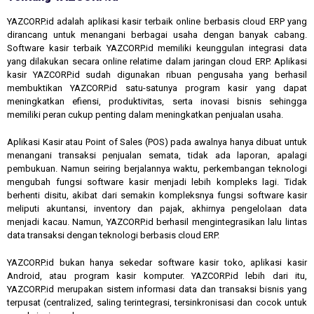
YAZCORP.id adalah aplikasi kasir terbaik online berbasis cloud ERP yang
dirancang untuk menangani berbagai usaha dengan banyak cabang.
Software kasir terbaik YAZCORP.id memiliki keunggulan integrasi data
yang dilakukan secara online relatime dalam jaringan cloud ERP. Aplikasi
kasir YAZCORP.id sudah digunakan ribuan pengusaha yang berhasil
membuktikan YAZCORP.id satu-satunya program kasir yang dapat
meningkatkan efiensi, produktivitas, serta inovasi bisnis sehingga
memiliki peran cukup penting dalam meningkatkan penjualan usaha.
Aplikasi Kasir atau Point of Sales (POS) pada awalnya hanya dibuat untuk
menangani transaksi penjualan semata, tidak ada laporan, apalagi
pembukuan. Namun seiring berjalannya waktu, perkembangan teknologi
mengubah fungsi software kasir menjadi lebih kompleks lagi. Tidak
berhenti disitu, akibat dari semakin kompleksnya fungsi software kasir
meliputi akuntansi, inventory dan pajak, akhirnya pengelolaan data
menjadi kacau. Namun, YAZCORP.id berhasil mengintegrasikan lalu lintas
data transaksi dengan teknologi berbasis cloud ERP.
YAZCORP.id bukan hanya sekedar software kasir toko, aplikasi kasir
Android, atau program kasir komputer. YAZCORP.id lebih dari itu,
YAZCORP.id merupakan sistem informasi data dan transaksi bisnis yang
terpusat (centralized, saling terintegrasi, tersinkronisasi dan cocok untuk