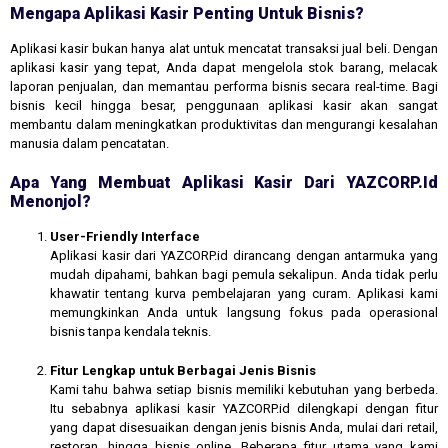
Mengapa Aplikasi Kasir Penting Untuk Bisnis?
Aplikasi kasir bukan hanya alat untuk mencatat transaksi jual beli. Dengan
aplikasi kasir yang tepat, Anda dapat mengelola stok barang, melacak
laporan penjualan, dan memantau performa bisnis secara real-time. Bagi
bisnis kecil hingga besar, penggunaan aplikasi kasir akan sangat
membantu dalam meningkatkan produktivitas dan mengurangi kesalahan
manusia dalam pencatatan.
Apa Yang Membuat Aplikasi Kasir Dari YAZCORP.id
Menonjol?
User-Friendly Interface
Aplikasi kasir dari YAZCORP.id dirancang dengan antarmuka yang
mudah dipahami, bahkan bagi pemula sekalipun. Anda tidak perlu
khawatir tentang kurva pembelajaran yang curam. Aplikasi kami
memungkinkan Anda untuk langsung fokus pada operasional
bisnis tanpa kendala teknis.
Fitur Lengkap untuk Berbagai Jenis Bisnis
Kami tahu bahwa setiap bisnis memiliki kebutuhan yang berbeda.
Itu sebabnya aplikasi kasir YAZCORP.id dilengkapi dengan fitur
yang dapat disesuaikan dengan jenis bisnis Anda, mulai dari retail,
restoran, hingga bisnis online. Beberapa fitur utama yang kami