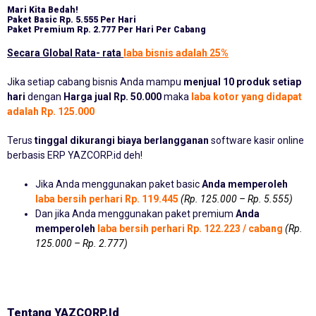
Mari Kita Bedah!
Paket Basic
Rp. 5.555 Per Hari
Paket Premium
Rp. 2.777 Per Hari Per Cabang
Secara Global Rata- rata
laba bisnis adalah 25%
Jika setiap cabang bisnis Anda mampu
menjual 10 produk setiap
hari
dengan
Harga jual Rp. 50.000
maka
laba kotor yang didapat
adalah Rp. 125.000
Terus
tinggal dikurangi biaya berlangganan
software kasir online
berbasis ERP YAZCORP.id deh!
Jika Anda menggunakan paket basic
Anda memperoleh
laba bersih perhari Rp. 119.445
(Rp. 125.000 – Rp. 5.555)
Dan jika Anda menggunakan paket premium
Anda
memperoleh
laba bersih perhari Rp. 122.223 / cabang
(Rp.
125.000 – Rp. 2.777)
Tentang YAZCORP.id