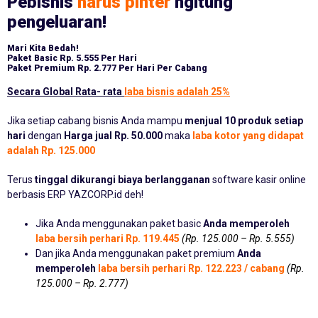
Pebisnis
harus pinter
ngitung
pengeluaran!
Mari Kita Bedah!
Paket Basic
Rp. 5.555 Per Hari
Paket Premium
Rp. 2.777 Per Hari Per Cabang
Secara Global Rata- rata
laba bisnis adalah 25%
Jika setiap cabang bisnis Anda mampu
menjual 10 produk setiap
hari
dengan
Harga jual Rp. 50.000
maka
laba kotor yang didapat
adalah Rp. 125.000
Terus
tinggal dikurangi biaya berlangganan
software kasir online
berbasis ERP YAZCORP.id deh!
Jika Anda menggunakan paket basic
Anda memperoleh
laba bersih perhari Rp. 119.445
(Rp. 125.000 – Rp. 5.555)
Dan jika Anda menggunakan paket premium
Anda
memperoleh
laba bersih perhari Rp. 122.223 / cabang
(Rp.
125.000 – Rp. 2.777)