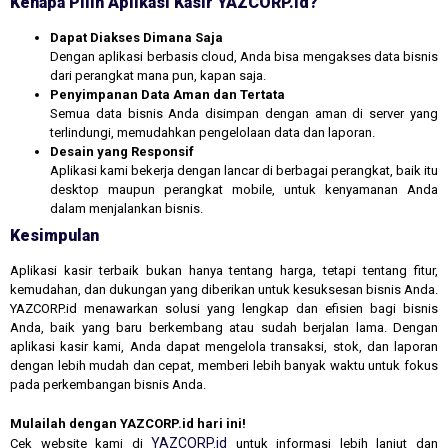
Kenapa Pilih Aplikasi Kasir YAZCORP.id?
Dapat Diakses Dimana Saja
Dengan aplikasi berbasis cloud, Anda bisa mengakses data bisnis
dari perangkat mana pun, kapan saja.
Penyimpanan Data Aman dan Tertata
Semua data bisnis Anda disimpan dengan aman di server yang
terlindungi, memudahkan pengelolaan data dan laporan.
Desain yang Responsif
Aplikasi kami bekerja dengan lancar di berbagai perangkat, baik itu
desktop maupun perangkat mobile, untuk kenyamanan Anda
dalam menjalankan bisnis.
Kesimpulan
Aplikasi kasir terbaik bukan hanya tentang harga, tetapi tentang fitur,
kemudahan, dan dukungan yang diberikan untuk kesuksesan bisnis Anda.
YAZCORP.id menawarkan solusi yang lengkap dan efisien bagi bisnis
Anda, baik yang baru berkembang atau sudah berjalan lama. Dengan
aplikasi kasir kami, Anda dapat mengelola transaksi, stok, dan laporan
dengan lebih mudah dan cepat, memberi lebih banyak waktu untuk fokus
pada perkembangan bisnis Anda.
Mulailah dengan YAZCORP.id hari ini!
YAZCORP.id
Cek website kami di
untuk informasi lebih lanjut dan