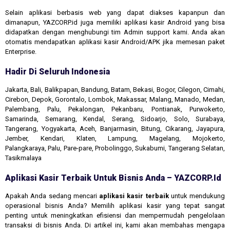
Selain aplikasi berbasis web yang dapat diakses kapanpun dan
dimanapun, YAZCORP.id juga memiliki aplikasi kasir Android yang bisa
didapatkan dengan menghubungi tim Admin support kami. Anda akan
otomatis mendapatkan aplikasi kasir Android/APK jika memesan paket
Enterprise.
Hadir Di Seluruh Indonesia
Jakarta, Bali, Balikpapan, Bandung, Batam, Bekasi, Bogor, Cilegon, Cimahi,
Cirebon, Depok, Gorontalo, Lombok, Makassar, Malang, Manado, Medan,
Palembang, Palu, Pekalongan, Pekanbaru, Pontianak, Purwokerto,
Samarinda, Semarang, Kendal, Serang, Sidoarjo, Solo, Surabaya,
Tangerang, Yogyakarta, Aceh, Banjarmasin, Bitung, Cikarang, Jayapura,
Jember, Kendari, Klaten, Lampung, Magelang, Mojokerto,
Palangkaraya, Palu, Pare-pare, Probolinggo, Sukabumi, Tangerang Selatan,
Tasikmalaya
Aplikasi Kasir Terbaik Untuk Bisnis Anda – YAZCORP.id
Apakah Anda sedang mencari
aplikasi kasir terbaik
untuk mendukung
operasional bisnis Anda? Memilih aplikasi kasir yang tepat sangat
penting untuk meningkatkan efisiensi dan mempermudah pengelolaan
transaksi di bisnis Anda. Di artikel ini, kami akan membahas mengapa