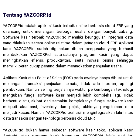
Tentang YAZCORP.id
YAZCORP.id adalah aplikasi kasir terbaik online berbasis cloud ERP yang
dirancang untuk menangani berbagai usaha dengan banyak cabang.
Software kasir terbaik YAZCORP.id memiliki keunggulan integrasi data
yang dilakukan secara online relatime dalam jaringan cloud ERP. Aplikasi
kasir YAZCORP.id sudah digunakan ribuan pengusaha yang berhasil
membuktikan YAZCORP.id satu-satunya program kasir yang dapat
meningkatkan efiensi, produktivitas, serta inovasi bisnis sehingga
memiliki peran cukup penting dalam meningkatkan penjualan usaha.
Aplikasi Kasir atau Point of Sales (POS) pada awalnya hanya dibuat untuk
menangani transaksi penjualan semata, tidak ada laporan, apalagi
pembukuan. Namun seiring berjalannya waktu, perkembangan teknologi
mengubah fungsi software kasir menjadi lebih kompleks lagi. Tidak
berhenti disitu, akibat dari semakin kompleksnya fungsi software kasir
meliputi akuntansi, inventory dan pajak, akhirnya pengelolaan data
menjadi kacau. Namun, YAZCORP.id berhasil mengintegrasikan lalu lintas
data transaksi dengan teknologi berbasis cloud ERP.
YAZCORP.id bukan hanya sekedar software kasir toko, aplikasi kasir
Android, atau program kasir komputer. YAZCORP.id lebih dari itu,