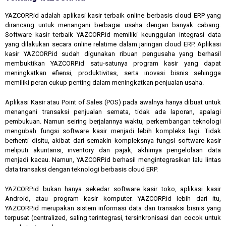
YAZCORP.id adalah aplikasi kasir terbaik online berbasis cloud ERP yang
dirancang untuk menangani berbagai usaha dengan banyak cabang.
Software kasir terbaik YAZCORP.id memiliki keunggulan integrasi data
yang dilakukan secara online relatime dalam jaringan cloud ERP. Aplikasi
kasir YAZCORP.id sudah digunakan ribuan pengusaha yang berhasil
membuktikan YAZCORP.id satu-satunya program kasir yang dapat
meningkatkan efiensi, produktivitas, serta inovasi bisnis sehingga
memiliki peran cukup penting dalam meningkatkan penjualan usaha.
Aplikasi Kasir atau Point of Sales (POS) pada awalnya hanya dibuat untuk
menangani transaksi penjualan semata, tidak ada laporan, apalagi
pembukuan. Namun seiring berjalannya waktu, perkembangan teknologi
mengubah fungsi software kasir menjadi lebih kompleks lagi. Tidak
berhenti disitu, akibat dari semakin kompleksnya fungsi software kasir
meliputi akuntansi, inventory dan pajak, akhirnya pengelolaan data
menjadi kacau. Namun, YAZCORP.id berhasil mengintegrasikan lalu lintas
data transaksi dengan teknologi berbasis cloud ERP.
YAZCORP.id bukan hanya sekedar software kasir toko, aplikasi kasir
Android, atau program kasir komputer. YAZCORP.id lebih dari itu,
YAZCORP.id merupakan sistem informasi data dan transaksi bisnis yang
terpusat (centralized, saling terintegrasi, tersinkronisasi dan cocok untuk