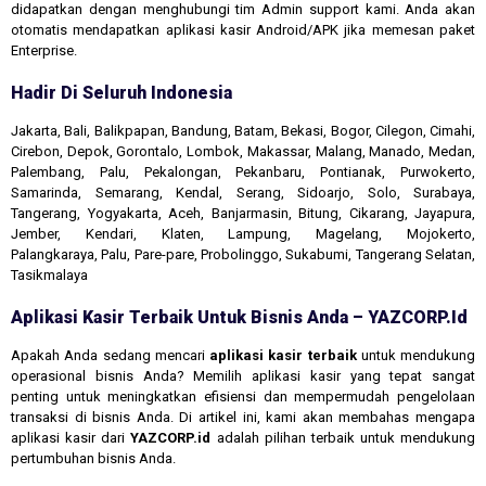
didapatkan dengan menghubungi tim Admin support kami. Anda akan
otomatis mendapatkan aplikasi kasir Android/APK jika memesan paket
Enterprise.
Hadir Di Seluruh Indonesia
Jakarta, Bali, Balikpapan, Bandung, Batam, Bekasi, Bogor, Cilegon, Cimahi,
Cirebon, Depok, Gorontalo, Lombok, Makassar, Malang, Manado, Medan,
Palembang, Palu, Pekalongan, Pekanbaru, Pontianak, Purwokerto,
Samarinda, Semarang, Kendal, Serang, Sidoarjo, Solo, Surabaya,
Tangerang, Yogyakarta, Aceh, Banjarmasin, Bitung, Cikarang, Jayapura,
Jember, Kendari, Klaten, Lampung, Magelang, Mojokerto,
Palangkaraya, Palu, Pare-pare, Probolinggo, Sukabumi, Tangerang Selatan,
Tasikmalaya
Aplikasi Kasir Terbaik Untuk Bisnis Anda – YAZCORP.id
Apakah Anda sedang mencari
aplikasi kasir terbaik
untuk mendukung
operasional bisnis Anda? Memilih aplikasi kasir yang tepat sangat
penting untuk meningkatkan efisiensi dan mempermudah pengelolaan
transaksi di bisnis Anda. Di artikel ini, kami akan membahas mengapa
aplikasi kasir dari
YAZCORP.id
adalah pilihan terbaik untuk mendukung
pertumbuhan bisnis Anda.