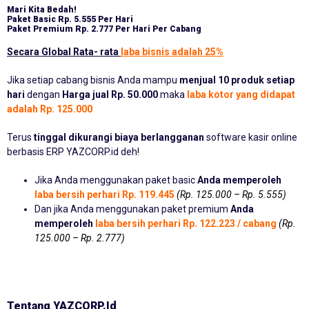
Mari Kita Bedah!
Paket Basic
Rp. 5.555 Per Hari
Paket Premium
Rp. 2.777 Per Hari Per Cabang
Secara Global Rata- rata
laba bisnis adalah 25%
Jika setiap cabang bisnis Anda mampu
menjual 10 produk setiap
hari
dengan
Harga jual Rp. 50.000
maka
laba kotor yang didapat
adalah Rp. 125.000
Terus
tinggal dikurangi biaya berlangganan
software kasir online
berbasis ERP YAZCORP.id deh!
Jika Anda menggunakan paket basic
Anda memperoleh
laba bersih perhari Rp. 119.445
(Rp. 125.000 – Rp. 5.555)
Dan jika Anda menggunakan paket premium
Anda
memperoleh
laba bersih perhari Rp. 122.223 / cabang
(Rp.
125.000 – Rp. 2.777)
Tentang YAZCORP.id