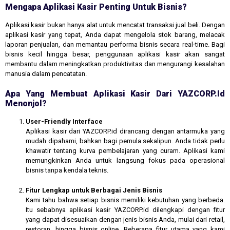
Mengapa Aplikasi Kasir Penting Untuk Bisnis?
Aplikasi kasir bukan hanya alat untuk mencatat transaksi jual beli. Dengan
aplikasi kasir yang tepat, Anda dapat mengelola stok barang, melacak
laporan penjualan, dan memantau performa bisnis secara real-time. Bagi
bisnis kecil hingga besar, penggunaan aplikasi kasir akan sangat
membantu dalam meningkatkan produktivitas dan mengurangi kesalahan
manusia dalam pencatatan.
Apa Yang Membuat Aplikasi Kasir Dari YAZCORP.id
Menonjol?
User-Friendly Interface
Aplikasi kasir dari YAZCORP.id dirancang dengan antarmuka yang
mudah dipahami, bahkan bagi pemula sekalipun. Anda tidak perlu
khawatir tentang kurva pembelajaran yang curam. Aplikasi kami
memungkinkan Anda untuk langsung fokus pada operasional
bisnis tanpa kendala teknis.
Fitur Lengkap untuk Berbagai Jenis Bisnis
Kami tahu bahwa setiap bisnis memiliki kebutuhan yang berbeda.
Itu sebabnya aplikasi kasir YAZCORP.id dilengkapi dengan fitur
yang dapat disesuaikan dengan jenis bisnis Anda, mulai dari retail,
restoran, hingga bisnis online. Beberapa fitur utama yang kami