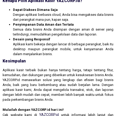
Kenapa Pilih Aplikasi Kasir YAZCORP.id?
Dapat Diakses Dimana Saja
Dengan aplikasi berbasis cloud, Anda bisa mengakses data bisnis
dari perangkat mana pun, kapan saja.
Penyimpanan Data Aman dan Tertata
Semua data bisnis Anda disimpan dengan aman di server yang
terlindungi, memudahkan pengelolaan data dan laporan.
Desain yang Responsif
Aplikasi kami bekerja dengan lancar di berbagai perangkat, baik itu
desktop maupun perangkat mobile, untuk kenyamanan Anda
dalam menjalankan bisnis.
Kesimpulan
Aplikasi kasir terbaik bukan hanya tentang harga, tetapi tentang fitur,
kemudahan, dan dukungan yang diberikan untuk kesuksesan bisnis Anda.
YAZCORP.id menawarkan solusi yang lengkap dan efisien bagi bisnis
Anda, baik yang baru berkembang atau sudah berjalan lama. Dengan
aplikasi kasir kami, Anda dapat mengelola transaksi, stok, dan laporan
dengan lebih mudah dan cepat, memberi lebih banyak waktu untuk fokus
pada perkembangan bisnis Anda.
Mulailah dengan YAZCORP.id hari ini!
YAZCORP.id
Cek website kami di
untuk informasi lebih lanjut dan