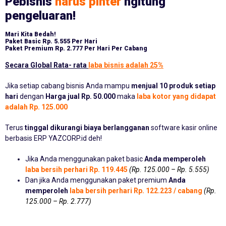
Pebisnis
harus pinter
ngitung
pengeluaran!
Mari Kita Bedah!
Paket Basic
Rp. 5.555 Per Hari
Paket Premium
Rp. 2.777 Per Hari Per Cabang
Secara Global Rata- rata
laba bisnis adalah 25%
Jika setiap cabang bisnis Anda mampu
menjual 10 produk setiap
hari
dengan
Harga jual Rp. 50.000
maka
laba kotor yang didapat
adalah Rp. 125.000
Terus
tinggal dikurangi biaya berlangganan
software kasir online
berbasis ERP YAZCORP.id deh!
Jika Anda menggunakan paket basic
Anda memperoleh
laba bersih perhari Rp. 119.445
(Rp. 125.000 – Rp. 5.555)
Dan jika Anda menggunakan paket premium
Anda
memperoleh
laba bersih perhari Rp. 122.223 / cabang
(Rp.
125.000 – Rp. 2.777)