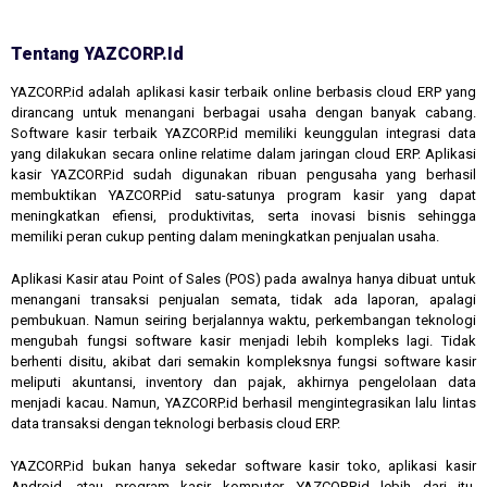
Tentang YAZCORP.id
YAZCORP.id adalah aplikasi kasir terbaik online berbasis cloud ERP yang
dirancang untuk menangani berbagai usaha dengan banyak cabang.
Software kasir terbaik YAZCORP.id memiliki keunggulan integrasi data
yang dilakukan secara online relatime dalam jaringan cloud ERP. Aplikasi
kasir YAZCORP.id sudah digunakan ribuan pengusaha yang berhasil
membuktikan YAZCORP.id satu-satunya program kasir yang dapat
meningkatkan efiensi, produktivitas, serta inovasi bisnis sehingga
memiliki peran cukup penting dalam meningkatkan penjualan usaha.
Aplikasi Kasir atau Point of Sales (POS) pada awalnya hanya dibuat untuk
menangani transaksi penjualan semata, tidak ada laporan, apalagi
pembukuan. Namun seiring berjalannya waktu, perkembangan teknologi
mengubah fungsi software kasir menjadi lebih kompleks lagi. Tidak
berhenti disitu, akibat dari semakin kompleksnya fungsi software kasir
meliputi akuntansi, inventory dan pajak, akhirnya pengelolaan data
menjadi kacau. Namun, YAZCORP.id berhasil mengintegrasikan lalu lintas
data transaksi dengan teknologi berbasis cloud ERP.
YAZCORP.id bukan hanya sekedar software kasir toko, aplikasi kasir
Android, atau program kasir komputer. YAZCORP.id lebih dari itu,