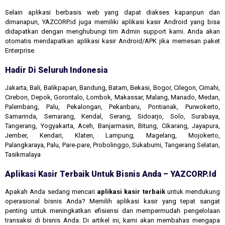
Selain aplikasi berbasis web yang dapat diakses kapanpun dan
dimanapun, YAZCORP.id juga memiliki aplikasi kasir Android yang bisa
didapatkan dengan menghubungi tim Admin support kami. Anda akan
otomatis mendapatkan aplikasi kasir Android/APK jika memesan paket
Enterprise.
Hadir Di Seluruh Indonesia
Jakarta, Bali, Balikpapan, Bandung, Batam, Bekasi, Bogor, Cilegon, Cimahi,
Cirebon, Depok, Gorontalo, Lombok, Makassar, Malang, Manado, Medan,
Palembang, Palu, Pekalongan, Pekanbaru, Pontianak, Purwokerto,
Samarinda, Semarang, Kendal, Serang, Sidoarjo, Solo, Surabaya,
Tangerang, Yogyakarta, Aceh, Banjarmasin, Bitung, Cikarang, Jayapura,
Jember, Kendari, Klaten, Lampung, Magelang, Mojokerto,
Palangkaraya, Palu, Pare-pare, Probolinggo, Sukabumi, Tangerang Selatan,
Tasikmalaya
Aplikasi Kasir Terbaik Untuk Bisnis Anda – YAZCORP.id
Apakah Anda sedang mencari
aplikasi kasir terbaik
untuk mendukung
operasional bisnis Anda? Memilih aplikasi kasir yang tepat sangat
penting untuk meningkatkan efisiensi dan mempermudah pengelolaan
transaksi di bisnis Anda. Di artikel ini, kami akan membahas mengapa