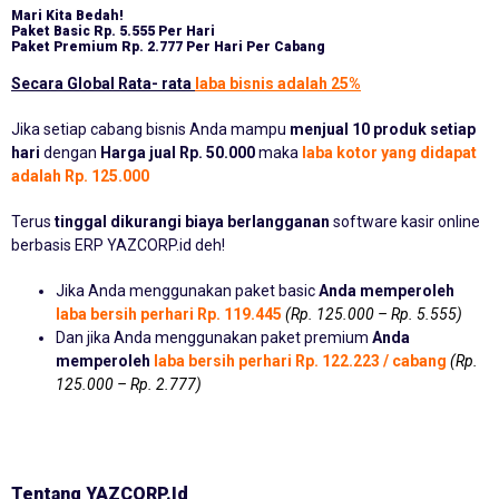
Mari Kita Bedah!
Paket Basic
Rp. 5.555 Per Hari
Paket Premium
Rp. 2.777 Per Hari Per Cabang
Secara Global Rata- rata
laba bisnis adalah 25%
Jika setiap cabang bisnis Anda mampu
menjual 10 produk setiap
hari
dengan
Harga jual Rp. 50.000
maka
laba kotor yang didapat
adalah Rp. 125.000
Terus
tinggal dikurangi biaya berlangganan
software kasir online
berbasis ERP YAZCORP.id deh!
Jika Anda menggunakan paket basic
Anda memperoleh
laba bersih perhari Rp. 119.445
(Rp. 125.000 – Rp. 5.555)
Dan jika Anda menggunakan paket premium
Anda
memperoleh
laba bersih perhari Rp. 122.223 / cabang
(Rp.
125.000 – Rp. 2.777)
Tentang YAZCORP.id