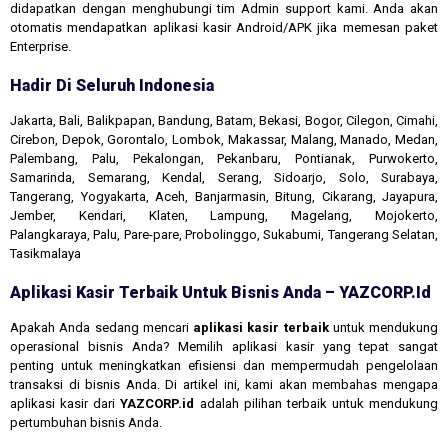
didapatkan dengan menghubungi tim Admin support kami. Anda akan
otomatis mendapatkan aplikasi kasir Android/APK jika memesan paket
Enterprise.
Hadir Di Seluruh Indonesia
Jakarta, Bali, Balikpapan, Bandung, Batam, Bekasi, Bogor, Cilegon, Cimahi,
Cirebon, Depok, Gorontalo, Lombok, Makassar, Malang, Manado, Medan,
Palembang, Palu, Pekalongan, Pekanbaru, Pontianak, Purwokerto,
Samarinda, Semarang, Kendal, Serang, Sidoarjo, Solo, Surabaya,
Tangerang, Yogyakarta, Aceh, Banjarmasin, Bitung, Cikarang, Jayapura,
Jember, Kendari, Klaten, Lampung, Magelang, Mojokerto,
Palangkaraya, Palu, Pare-pare, Probolinggo, Sukabumi, Tangerang Selatan,
Tasikmalaya
Aplikasi Kasir Terbaik Untuk Bisnis Anda – YAZCORP.id
Apakah Anda sedang mencari
aplikasi kasir terbaik
untuk mendukung
operasional bisnis Anda? Memilih aplikasi kasir yang tepat sangat
penting untuk meningkatkan efisiensi dan mempermudah pengelolaan
transaksi di bisnis Anda. Di artikel ini, kami akan membahas mengapa
aplikasi kasir dari
YAZCORP.id
adalah pilihan terbaik untuk mendukung
pertumbuhan bisnis Anda.