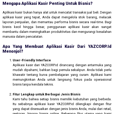
Mengapa Aplikasi Kasir Penting Untuk Bisnis?
Aplikasi kasir bukan hanya alat untuk mencatat transaksi jual beli. Dengan
aplikasi kasir yang tepat, Anda dapat mengelola stok barang, melacak
laporan penjualan, dan memantau performa bisnis secara real-time. Bagi
bisnis kecil hingga besar, penggunaan aplikasi kasir akan sangat
membantu dalam meningkatkan produktivitas dan mengurangi kesalahan
manusia dalam pencatatan.
Apa Yang Membuat Aplikasi Kasir Dari YAZCORP.id
Menonjol?
User-Friendly Interface
Aplikasi kasir dari YAZCORP.id dirancang dengan antarmuka yang
mudah dipahami, bahkan bagi pemula sekalipun. Anda tidak perlu
khawatir tentang kurva pembelajaran yang curam. Aplikasi kami
memungkinkan Anda untuk langsung fokus pada operasional
bisnis tanpa kendala teknis.
Fitur Lengkap untuk Berbagai Jenis Bisnis
Kami tahu bahwa setiap bisnis memiliki kebutuhan yang berbeda.
Itu sebabnya aplikasi kasir YAZCORP.id dilengkapi dengan fitur
yang dapat disesuaikan dengan jenis bisnis Anda, mulai dari retail,
restoran, hingga bisnis online. Beberapa fitur utama yang kami