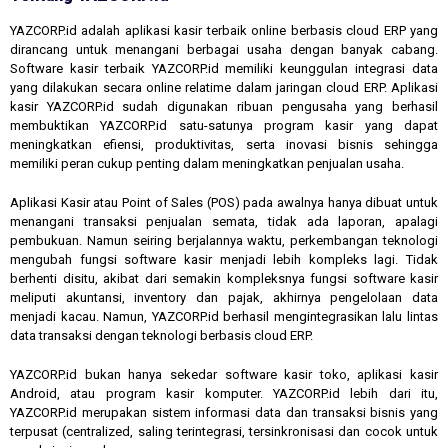
YAZCORP.id adalah aplikasi kasir terbaik online berbasis cloud ERP yang
dirancang untuk menangani berbagai usaha dengan banyak cabang.
Software kasir terbaik YAZCORP.id memiliki keunggulan integrasi data
yang dilakukan secara online relatime dalam jaringan cloud ERP. Aplikasi
kasir YAZCORP.id sudah digunakan ribuan pengusaha yang berhasil
membuktikan YAZCORP.id satu-satunya program kasir yang dapat
meningkatkan efiensi, produktivitas, serta inovasi bisnis sehingga
memiliki peran cukup penting dalam meningkatkan penjualan usaha.
Aplikasi Kasir atau Point of Sales (POS) pada awalnya hanya dibuat untuk
menangani transaksi penjualan semata, tidak ada laporan, apalagi
pembukuan. Namun seiring berjalannya waktu, perkembangan teknologi
mengubah fungsi software kasir menjadi lebih kompleks lagi. Tidak
berhenti disitu, akibat dari semakin kompleksnya fungsi software kasir
meliputi akuntansi, inventory dan pajak, akhirnya pengelolaan data
menjadi kacau. Namun, YAZCORP.id berhasil mengintegrasikan lalu lintas
data transaksi dengan teknologi berbasis cloud ERP.
YAZCORP.id bukan hanya sekedar software kasir toko, aplikasi kasir
Android, atau program kasir komputer. YAZCORP.id lebih dari itu,
YAZCORP.id merupakan sistem informasi data dan transaksi bisnis yang
terpusat (centralized, saling terintegrasi, tersinkronisasi dan cocok untuk