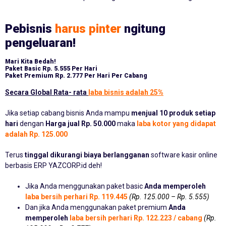
Pebisnis
harus pinter
ngitung
pengeluaran!
Mari Kita Bedah!
Paket Basic
Rp. 5.555 Per Hari
Paket Premium
Rp. 2.777 Per Hari Per Cabang
Secara Global Rata- rata
laba bisnis adalah 25%
Jika setiap cabang bisnis Anda mampu
menjual 10 produk setiap
hari
dengan
Harga jual Rp. 50.000
maka
laba kotor yang didapat
adalah Rp. 125.000
Terus
tinggal dikurangi biaya berlangganan
software kasir online
berbasis ERP YAZCORP.id deh!
Jika Anda menggunakan paket basic
Anda memperoleh
laba bersih perhari Rp. 119.445
(Rp. 125.000 – Rp. 5.555)
Dan jika Anda menggunakan paket premium
Anda
memperoleh
laba bersih perhari Rp. 122.223 / cabang
(Rp.