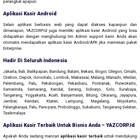
perangkat apapun.
Aplikasi Kasir Android
Selain aplikasi berbasis web yang dapat diakses kapanpun dan
dimanapun, YAZCORP.id juga memiliki aplikasi kasir Android yang bisa
didapatkan dengan menghubungi tim Admin support kami. Anda akan
otomatis mendapatkan aplikasi kasir Android/APK jika memesan paket
Enterprise.
Hadir Di Seluruh Indonesia
Jakarta, Bali, Balikpapan, Bandung, Batam, Bekasi, Bogor, Cilegon, Cimahi,
Cirebon, Depok, Gorontalo, Lombok, Makassar, Malang, Manado, Medan,
Palembang, Palu, Pekalongan, Pekanbaru, Pontianak, Purwokerto,
Samarinda, Semarang, Kendal, Serang, Sidoarjo, Solo, Surabaya,
Tangerang, Yogyakarta, Aceh, Banjarmasin, Bitung, Cikarang, Jayapura,
Jember, Kendari, Klaten, Lampung, Magelang, Mojokerto,
Palangkaraya, Palu, Pare-pare, Probolinggo, Sukabumi, Tangerang Selatan,
Tasikmalaya
Aplikasi Kasir Terbaik Untuk Bisnis Anda – YAZCORP.id
Apakah Anda sedang mencari
aplikasi kasir terbaik
untuk mendukung