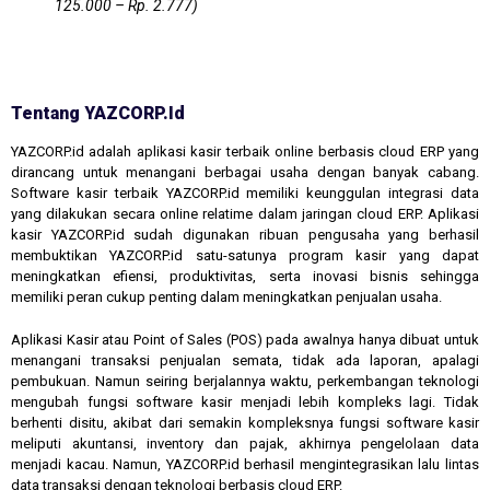
125.000 – Rp. 2.777)
Tentang YAZCORP.id
YAZCORP.id adalah aplikasi kasir terbaik online berbasis cloud ERP yang
dirancang untuk menangani berbagai usaha dengan banyak cabang.
Software kasir terbaik YAZCORP.id memiliki keunggulan integrasi data
yang dilakukan secara online relatime dalam jaringan cloud ERP. Aplikasi
kasir YAZCORP.id sudah digunakan ribuan pengusaha yang berhasil
membuktikan YAZCORP.id satu-satunya program kasir yang dapat
meningkatkan efiensi, produktivitas, serta inovasi bisnis sehingga
memiliki peran cukup penting dalam meningkatkan penjualan usaha.
Aplikasi Kasir atau Point of Sales (POS) pada awalnya hanya dibuat untuk
menangani transaksi penjualan semata, tidak ada laporan, apalagi
pembukuan. Namun seiring berjalannya waktu, perkembangan teknologi
mengubah fungsi software kasir menjadi lebih kompleks lagi. Tidak
berhenti disitu, akibat dari semakin kompleksnya fungsi software kasir
meliputi akuntansi, inventory dan pajak, akhirnya pengelolaan data
menjadi kacau. Namun, YAZCORP.id berhasil mengintegrasikan lalu lintas
data transaksi dengan teknologi berbasis cloud ERP.