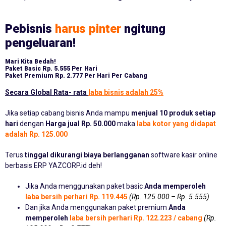
Pebisnis
harus pinter
ngitung
pengeluaran!
Mari Kita Bedah!
Paket Basic
Rp. 5.555 Per Hari
Paket Premium
Rp. 2.777 Per Hari Per Cabang
Secara Global Rata- rata
laba bisnis adalah 25%
Jika setiap cabang bisnis Anda mampu
menjual 10 produk setiap
hari
dengan
Harga jual Rp. 50.000
maka
laba kotor yang didapat
adalah Rp. 125.000
Terus
tinggal dikurangi biaya berlangganan
software kasir online
berbasis ERP YAZCORP.id deh!
Jika Anda menggunakan paket basic
Anda memperoleh
laba bersih perhari Rp. 119.445
(Rp. 125.000 – Rp. 5.555)
Dan jika Anda menggunakan paket premium
Anda
memperoleh
laba bersih perhari Rp. 122.223 / cabang
(Rp.