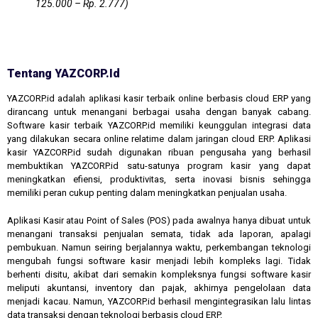
125.000 – Rp. 2.777)
Tentang YAZCORP.id
YAZCORP.id adalah aplikasi kasir terbaik online berbasis cloud ERP yang
dirancang untuk menangani berbagai usaha dengan banyak cabang.
Software kasir terbaik YAZCORP.id memiliki keunggulan integrasi data
yang dilakukan secara online relatime dalam jaringan cloud ERP. Aplikasi
kasir YAZCORP.id sudah digunakan ribuan pengusaha yang berhasil
membuktikan YAZCORP.id satu-satunya program kasir yang dapat
meningkatkan efiensi, produktivitas, serta inovasi bisnis sehingga
memiliki peran cukup penting dalam meningkatkan penjualan usaha.
Aplikasi Kasir atau Point of Sales (POS) pada awalnya hanya dibuat untuk
menangani transaksi penjualan semata, tidak ada laporan, apalagi
pembukuan. Namun seiring berjalannya waktu, perkembangan teknologi
mengubah fungsi software kasir menjadi lebih kompleks lagi. Tidak
berhenti disitu, akibat dari semakin kompleksnya fungsi software kasir
meliputi akuntansi, inventory dan pajak, akhirnya pengelolaan data
menjadi kacau. Namun, YAZCORP.id berhasil mengintegrasikan lalu lintas
data transaksi dengan teknologi berbasis cloud ERP.