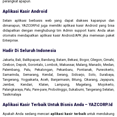
perangkat apapun.
Aplikasi Kasir Android
Selain aplikasi berbasis web yang dapat diakses kapanpun dan
dimanapun, YAZCORP.id juga memiliki aplikasi kasir Android yang bisa
didapatkan dengan menghubungi tim Admin support kami. Anda akan
otomatis mendapatkan aplikasi kasir Android/APK jika memesan paket
Enterprise.
Hadir Di Seluruh Indonesia
Jakarta, Bali, Balikpapan, Bandung, Batam, Bekasi, Bogor, Cilegon, Cimahi,
Cirebon, Depok, Gorontalo, Lombok, Makassar, Malang, Manado, Medan,
Palembang, Palu, Pekalongan, Pekanbaru, Pontianak, Purwokerto,
Samarinda, Semarang, Kendal, Serang, Sidoarjo, Solo, Surabaya,
Tangerang, Yogyakarta, Aceh, Banjarmasin, Bitung, Cikarang, Jayapura,
Jember, Kendari, Klaten, Lampung, Magelang, Mojokerto,
Palangkaraya, Palu, Pare-pare, Probolinggo, Sukabumi, Tangerang Selatan,
Tasikmalaya
Aplikasi Kasir Terbaik Untuk Bisnis Anda – YAZCORP.id
Apakah Anda sedang mencari
aplikasi kasir terbaik
untuk mendukung