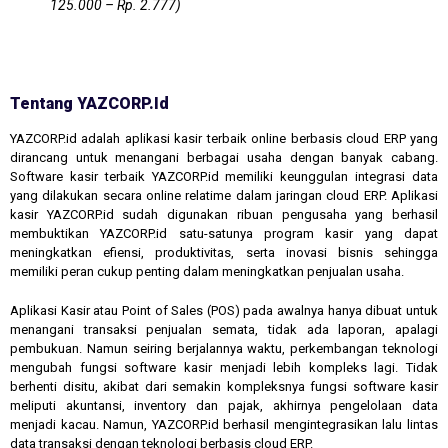
125.000 – Rp. 2.777)
Tentang YAZCORP.id
YAZCORP.id adalah aplikasi kasir terbaik online berbasis cloud ERP yang
dirancang untuk menangani berbagai usaha dengan banyak cabang.
Software kasir terbaik YAZCORP.id memiliki keunggulan integrasi data
yang dilakukan secara online relatime dalam jaringan cloud ERP. Aplikasi
kasir YAZCORP.id sudah digunakan ribuan pengusaha yang berhasil
membuktikan YAZCORP.id satu-satunya program kasir yang dapat
meningkatkan efiensi, produktivitas, serta inovasi bisnis sehingga
memiliki peran cukup penting dalam meningkatkan penjualan usaha.
Aplikasi Kasir atau Point of Sales (POS) pada awalnya hanya dibuat untuk
menangani transaksi penjualan semata, tidak ada laporan, apalagi
pembukuan. Namun seiring berjalannya waktu, perkembangan teknologi
mengubah fungsi software kasir menjadi lebih kompleks lagi. Tidak
berhenti disitu, akibat dari semakin kompleksnya fungsi software kasir
meliputi akuntansi, inventory dan pajak, akhirnya pengelolaan data
menjadi kacau. Namun, YAZCORP.id berhasil mengintegrasikan lalu lintas
data transaksi dengan teknologi berbasis cloud ERP.