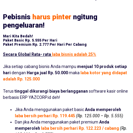
Pebisnis
harus pinter
ngitung
pengeluaran!
Mari Kita Bedah!
Paket Basic
Rp. 5.555 Per Hari
Paket Premium
Rp. 2.777 Per Hari Per Cabang
Secara Global Rata- rata
laba bisnis adalah 25%
Jika setiap cabang bisnis Anda mampu
menjual 10 produk setiap
hari
dengan
Harga jual Rp. 50.000
maka
laba kotor yang didapat
adalah Rp. 125.000
Terus
tinggal dikurangi biaya berlangganan
software kasir online
berbasis ERP YAZCORP.id deh!
Jika Anda menggunakan paket basic
Anda memperoleh
laba bersih perhari Rp. 119.445
(Rp. 125.000 – Rp. 5.555)
Dan jika Anda menggunakan paket premium
Anda
memperoleh
laba bersih perhari Rp. 122.223 / cabang
(Rp.