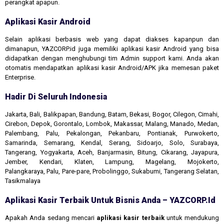
perangkat apapun.
Aplikasi Kasir Android
Selain aplikasi berbasis web yang dapat diakses kapanpun dan
dimanapun, YAZCORP.id juga memiliki aplikasi kasir Android yang bisa
didapatkan dengan menghubungi tim Admin support kami. Anda akan
otomatis mendapatkan aplikasi kasir Android/APK jika memesan paket
Enterprise.
Hadir Di Seluruh Indonesia
Jakarta, Bali, Balikpapan, Bandung, Batam, Bekasi, Bogor, Cilegon, Cimahi,
Cirebon, Depok, Gorontalo, Lombok, Makassar, Malang, Manado, Medan,
Palembang, Palu, Pekalongan, Pekanbaru, Pontianak, Purwokerto,
Samarinda, Semarang, Kendal, Serang, Sidoarjo, Solo, Surabaya,
Tangerang, Yogyakarta, Aceh, Banjarmasin, Bitung, Cikarang, Jayapura,
Jember, Kendari, Klaten, Lampung, Magelang, Mojokerto,
Palangkaraya, Palu, Pare-pare, Probolinggo, Sukabumi, Tangerang Selatan,
Tasikmalaya
Aplikasi Kasir Terbaik Untuk Bisnis Anda – YAZCORP.id
Apakah Anda sedang mencari
aplikasi kasir terbaik
untuk mendukung