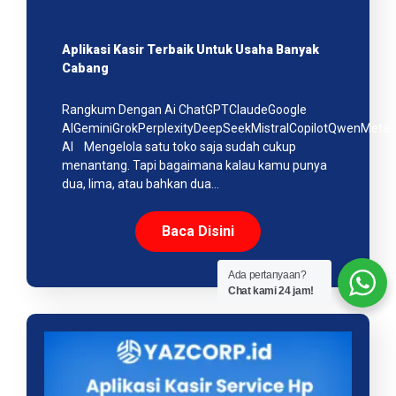
Aplikasi Kasir Terbaik Untuk Usaha Banyak
Cabang
Rangkum Dengan Ai ChatGPTClaudeGoogle
AIGeminiGrokPerplexityDeepSeekMistralCopilotQwenMeta
AI Mengelola satu toko saja sudah cukup
menantang. Tapi bagaimana kalau kamu punya
dua, lima, atau bahkan dua…
Baca Disini
Ada pertanyaan?
Chat kami 24 jam!