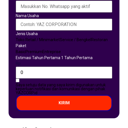
Nama Usaha
Jenis Usaha
Toko Retail / Minimarket
Service / Bengkel
Restoran
Paket
Basic
Premium
Entreprise
Estimasi Tahun Pertama 1 Tahun Pertama
Rp
Saya setuju data yang saya kirim digunakan untuk
keperluan notifikasi dan komunikasi dengan pihak
YAZCORP.id
KIRIM