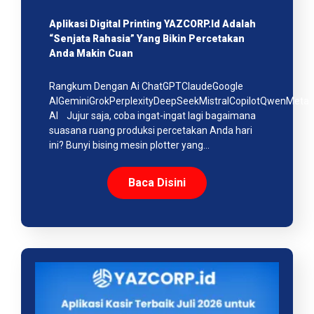
Aplikasi Digital Printing YAZCORP.id Adalah
“Senjata Rahasia” Yang Bikin Percetakan
Anda Makin Cuan
Rangkum Dengan Ai ChatGPTClaudeGoogle
AIGeminiGrokPerplexityDeepSeekMistralCopilotQwenMeta
AI Jujur saja, coba ingat-ingat lagi bagaimana
suasana ruang produksi percetakan Anda hari
ini? Bunyi bising mesin plotter yang…
Baca Disini