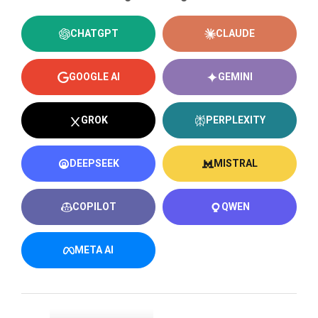
CHATGPT
CLAUDE
GOOGLE AI
GEMINI
GROK
PERPLEXITY
DEEPSEEK
MISTRAL
COPILOT
QWEN
META AI